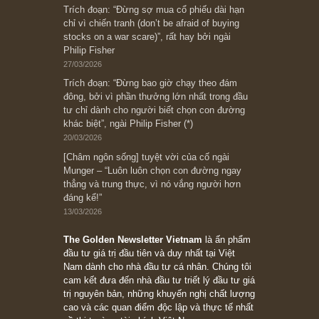
Bài viết gần đây nhất
[Châm ngôn sống] “Làm sao để trở nên giàu
có? Hãy kỷ luật chuẩn bị từng bước một cho
những cú “fast spurts”; rồi đến cuối đời, nếu
người nào xứng đáng, thì ắt sẽ trở nên giàu
có (*)” – cố ngài Charlie Munger
05/06/2026
Ấn phẩm Kỳ 82 (Bản cắt)
08/05/2026
Suy ngẫm ngắn: Chu kỳ của thái độ đám đông
đối với rủi ro, ngài Howard Marks
10/04/2026
Trích đoạn: “Đừng sợ mua cổ phiếu dài hạn
chỉ vì chiến tranh (don’t be afraid of buying