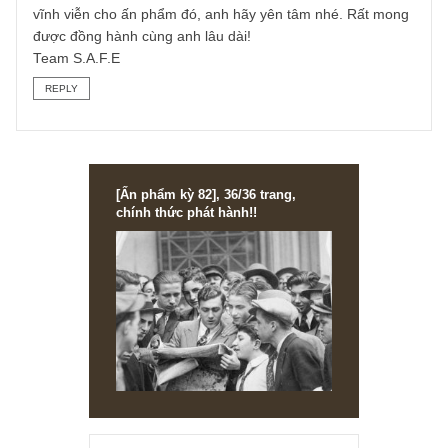
Vâng chị Nhung đã trả lời hoàn toàn rồi anh nhé! Cứ đầu
tháng gần ngày 9th chúng tôi sẽ đóng link
newslettervietnam.com/an-pham-moi-phat-hanh để uploa
ấn phẩm mới nhất và phân quyền, anh cứ chuyển qua mụ
ấn phẩm cũ 2019 hoặc 2020 sẽ thấy ấn phẩm tháng trướ
anh nhé.
Ngoài ra, khi anh đã đặt mua thì anh sẽ được cấp quyền
vĩnh viễn cho ấn phẩm đó, anh hãy yên tâm nhé. Rất mon
được đồng hành cùng anh lâu dài!
Team S.A.F.E
REPLY
[Ấn phẩm kỳ 82], 36/36 trang,
chính thức phát hành!!