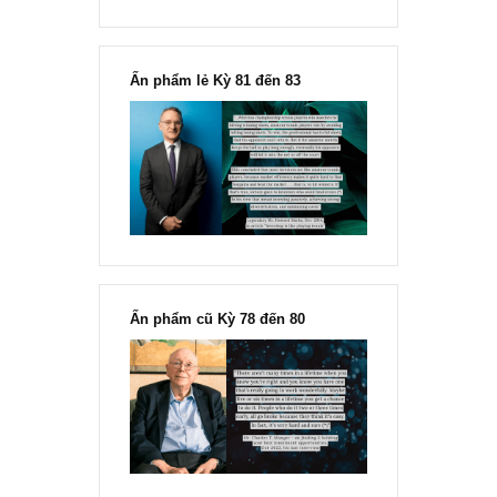
“Đừng sợ mua cổ phiếu dài hạn
chỉ vì chiến tranh”, ngài Philip
Fisher
Ấn phẩm lẻ Kỳ 81 đến 83