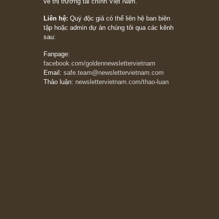
stocks on a war scare)”, rất hay bởi ngài
Philip Fisher
27/03/2026
Trích đoạn: “Đừng bao giờ chạy theo đám
đông, bởi vì phần thưởng lớn nhất trong đầu
tư chỉ dành cho người biết chọn con đường
khác biệt”, ngài Philip Fisher (*)
20/03/2026
[Châm ngôn sống] tuyệt vời của cố ngài
Munger – “Luôn luôn chọn con đường ngay
thẳng và trung thực, vì nó vắng người hơn
đáng kể!”
13/03/2026
The Golden Newsletter Vietnam
là ấn phẩm
đầu tư giá trị đầu tiên và duy nhất tại Việt
Nam dành cho nhà đầu tư cá nhân. Chúng tôi
cam kết đưa đến nhà đầu tư triết lý đầu tư giá
trị nguyên bản, những khuyến nghị chất lượng
cao và các quan điểm độc lập và thực tế nhất