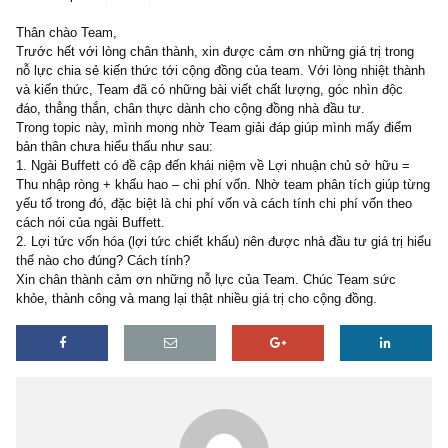
13 replies
07/04/2019
Thân chào Team,
Trước hết với lòng chân thành, xin được cảm ơn những giá trị tro
nỗ lực chia sẻ kiến thức tới cộng đồng của team. Với lòng nhiệt t
và kiến thức, Team đã có những bài viết chất lượng, góc nhìn độc
đáo, thẳng thắn, chân thực dành cho cộng đồng nhà đầu tư.
Trong topic này, mình mong nhờ Team giải đáp giúp mình mấy đi
bản thân chưa hiểu thấu như sau:
1. Ngài Buffett có đề cập đến khái niệm về Lợi nhuận chủ sở hữu
Thu nhập ròng + khấu hao – chi phí vốn. Nhờ team phân tích giúp
yếu tố trong đó, đặc biệt là chi phí vốn và cách tính chi phí vốn th
cách nói của ngài Buffett.
2. Lợi tức vốn hóa (lợi tức chiết khấu) nên được nhà đầu tư giá trị
thế nào cho đúng? Cách tính?
Xin chân thành cảm ơn những nỗ lực của Team. Chúc Team sức
khỏe, thành công và mang lại thật nhiều giá trị cho cộng đồng.