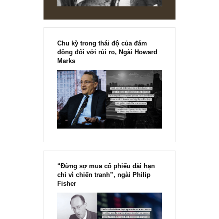
và thấy kiến thức, góc nhìn của bạn rất sâu sắc, mình đã
kết bạn zalo với bạn, hi vọng sẽ được trao đổi với bạn nhi
hơn nữa trong tương lai,
Hưng
22/04/2019 at 10:54 AM
Mình nghĩ bạn nên tìm hiểu thêm về phương pháp 4M củ
Phil Town, dễ hình dung hơn.
Sincerely
HƯNG
REPLY
Phượng
03/05/2019 at 8:50 AM
Cảm ơn gợi ý của bạn Hưng, mình cũng đã đọc phương
pháp 4M của ngài Phill Town, mình thấy rất hay, dễ hiểu v