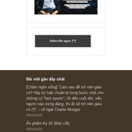
Chu kỳ trong thái độ của đám
đông đối với rủi ro, Ngài Howard
Marks
“Đừng sợ mua cổ phiếu dài hạn
chỉ vì chiến tranh”, ngài Philip
Fisher