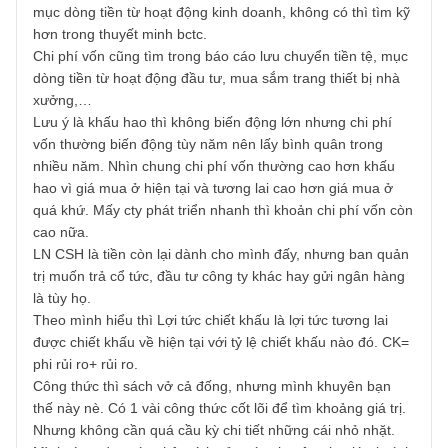
Sơn
08/04/2019 at 6:37 AM
Mình có thể giải thích theo mình biết. nếu có sai, thiếu thì
nhờ BBT chỉnh sửa nhé.
Thu nhập ròng = LNST – khen thưởng phúc lợi – cổ tức c
phần ưu đãi.
Khấu hao tìm trong báo cáo lưu chuyển tiền tệ gián tiếp,
mục dòng tiền từ hoạt động kinh doanh, không có thì tìm 
hơn trong thuyết minh bctc.
Chi phí vốn cũng tìm trong báo cáo lưu chuyển tiền tệ, mụ
dòng tiền từ hoạt động đầu tư, mua sắm trang thiết bị nhà
xưởng,…
Lưu ý là khấu hao thì không biến động lớn nhưng chi phí
vốn thường biến động tùy năm nên lấy bình quân trong
nhiều năm. Nhìn chung chi phí vốn thường cao hơn khấu
hao vì giá mua ở hiện tại và tương lai cao hơn giá mua ở
quá khứ. Mấy cty phát triển nhanh thì khoản chi phí vốn c