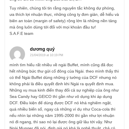
viết để hiểu hơn lập luận của chúng tôi nhé:
https://newslettervietnam.com/nha-dau-tu-thong-minh-ky-5
Cám ơn anh Dương Quý đã tìm ra chứng cứ rất hay. Chú
tôi đọc qua bản transcript, nhưng chưa thấy clip tận mắt.
Chúc 2 độc giả thành công trên con đường đầu tư của
mình!
Phượng
20/04/2019 at 2:44 PM
Cảm ơn bạn “dương quý” vì đã nhiệt tình chia sẻ, mình
cũng tìm hiểu trên youtube có bài nói chuyện của Warrent
với sinh viên Mỹ, trong đó có nói về tính giá trị của doanh
nghiệp, mình tin rằng ngài Buffett không sử dụng DCF,
mình nghĩ không biết có phải cách tính của ông là kiểu kết
hợp giữa cách của ngài Graham và Williams không? Hic,
mình đang cố tìm một cách tính có tính thuyết phục, chứ