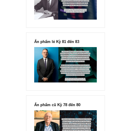
hữu dụng, song mình lại nghi ngờ về phương pháp định gi
nó cũng mang tính dự phóng số liệu quá nhiều, hic,
trân trọng cảm ơn bạn, mong được trao đổi nhiều hơn nữ
với bạn
[Ấn phẩm kỳ 82], 36/36 trang,
chính thức phát hành!!