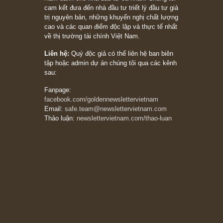
Subscribe ngay (*)
Bài viết gần đây nhất
[Châm ngôn sống] “Làm sao để trở nên giàu
có? Hãy kỷ luật chuẩn bị từng bước một cho
những cú “fast spurts”; rồi đến cuối đời, nếu
người nào xứng đáng, thì ắt sẽ trở nên giàu