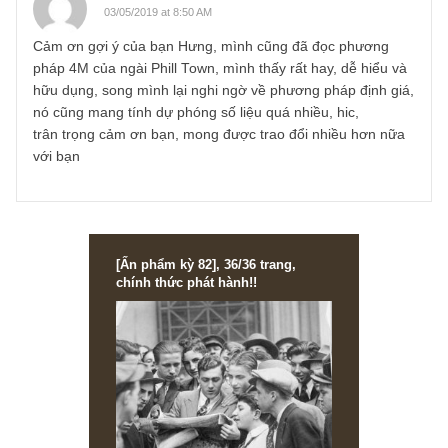
4. Có một mức giá hợp lý-định giá.
Chúng ta không biết rõ ông ưu tiên cái nào trong 4 cái này
và ông điều chỉnh như nào với từng biến.
dương quý
21/04/2019 at 10:24 PM
cách định giá hợp lý mình nghĩ các tác giả của S.A.F.E te
đã đưa ra khá đầy đủ rồi bạn. Còn lại nó phụ thuộc vào vi
chúng ta thực hành, vòng tròn hiểu biết thôi ạ. Nếu bạn
muốn trao đổi thêm thì có thể kết bạn qua zalo của mình
qua sđt: 0966 251 749
Phượng
03/05/2019 at 8:53 AM
Cảm ơn Bạn Dương Quý rất nhiều nhé, mình có đọc các
bình luận của bạn trong phần thảo luận của S.A.F.E Team