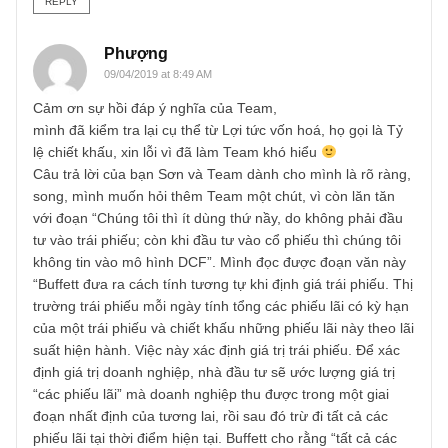
cả ngài Buffett & Munger đều cho là “rất vớ vẩn” (!)
(2) Lợi tức vốn hóa thì tôi chưa bao giờ nghe cả anh à…
Chắc anh đọc phải quyển sách dịch không được, lại khôn
dẫn bằng từ tiếng Anh gốc, nên khó hiểu vô cùng. Nếu nh
theo suy luận của độc giả Sơn, thì nó có thể là tỷ suất chiế
khấu (discount rate). Tỷ lệ nầy tùy thuộc vào khẩu vị rủi ro
và yêu cầu sinh lợi của mỗi người: có người thì dùng 15%,
12% – có người tính các công thức beta, WACC vô cùng
phức tạp… Chúng tôi thì ít dùng thứ nầy, do không phải đ
tư vào trái phiếu; còn khi đầu tư vào cổ phiếu thì chúng tôi
không tin vào mô hình DCF.
Hi vọng tôi trả lời sơ vậy anh đã giải đáp được khúc mắc rồ
Chúc anh một tuần làm việc tràn đầy năng lượng và hạnh
phúc!
Angelos
REPLY