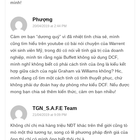
Bạn có thể xem video này chính Ngài Munger đã nói là ”
I’ve never seen that you know Warren talks about
discounted cash flow. I’ve never seen him do one” và 2 ôn
cười lớn. Đoạn đó ở 6:59 nhé bạn.
Như các Ad đã nói đó có thể là một chiêu tung hỏa mù khi
các NĐT hỏi quá nhiều về cách định giá công ty.
REPLY
TGN_S.A.F.E Team
19/04/2019 at 9:56 PM
Vâng có thể chúng tôi sai, nhưng nhiều năm kinh nghiệm
đầu tư và quan sát, chúng tôi không tin rằng phương phá
DCF nầy thực sự hiệu quả. Mời độc giả Phượng xem lại bà