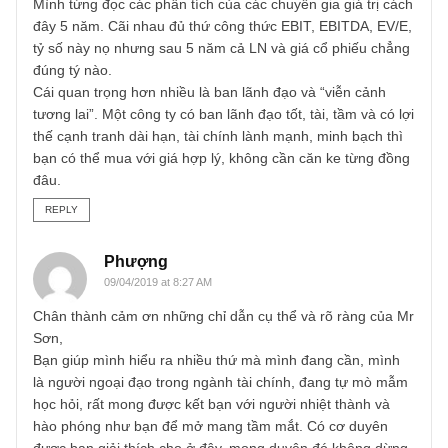
cao nữa.
LN CSH là tiền còn lại dành cho mình đấy, nhưng ban quả
trị muốn trả cổ tức, đầu tư công ty khác hay gửi ngân hàn
là tùy họ.
Theo mình hiểu thì Lợi tức chiết khấu là lợi tức tương lai
được chiết khấu về hiện tại với tỷ lệ chiết khấu nào đó. CK
phi rủi ro+ rủi ro.
Công thức thì sách vở cả đống, nhưng mình khuyên bạn
thế này nè. Có 1 vài công thức cốt lõi để tìm khoảng giá trị
Nhưng không cần quá cầu kỳ chi tiết những cái nhỏ nhặt.
Mình từng đọc các phân tích của các chuyên gia giá trị cá
đây 5 năm. Cãi nhau đủ thứ công thức EBIT, EBITDA, EV/
tỷ số này nọ nhưng sau 5 năm cả LN và giá cổ phiếu chẳ
đúng tý nào.
Cái quan trọng hơn nhiều là ban lãnh đạo và “viễn cảnh
tương lai”. Một công ty có ban lãnh đạo tốt, tài, tầm và có l
thế cạnh tranh dài hạn, tài chính lành mạnh, minh bạch th
bạn có thể mua với giá hợp lý, không cần căn ke từng đồ