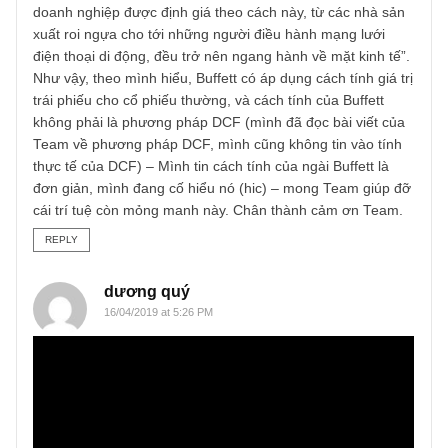
Phượng
09/04/2019 at 8:49 AM
Cảm ơn sự hồi đáp ý nghĩa của Team,
mình đã kiểm tra lại cụ thể từ Lợi tức vốn hoá, họ gọi là T
lệ chiết khấu, xin lỗi vì đã làm Team khó hiểu
Câu trả lời của bạn Sơn và Team dành cho mình là rõ ràn
song, mình muốn hỏi thêm Team một chút, vì còn lăn tăn
với đoạn “Chúng tôi thì ít dùng thứ nầy, do không phải đầ
tư vào trái phiếu; còn khi đầu tư vào cổ phiếu thì chúng tôi
không tin vào mô hình DCF”. Mình đọc được đoạn văn nà
“Buffett đưa ra cách tính tương tự khi định giá trái phiếu. T
trường trái phiếu mỗi ngày tính tổng các phiếu lãi có kỳ hạ
của một trái phiếu và chiết khấu những phiếu lãi này theo l
suất hiện hành. Việc này xác định giá trị trái phiếu. Để xác
định giá trị doanh nghiệp, nhà đầu tư sẽ ước lượng giá trị
“các phiếu lãi” mà doanh nghiệp thu được trong một giai
đoạn nhất định của tương lai, rồi sau đó trừ đi tất cả các
phiếu lãi tại thời điểm hiện tại. Buffett cho rằng “tất cả các