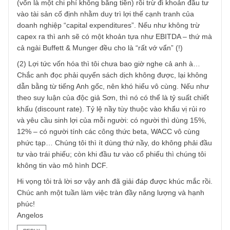
REPLY
TGN_Angelos
08/04/2019 at 10:37 PM
Vâng cám ơn lời ngợi khen tử tế và câu hỏi thú vị của anh
tôi là Angelos xin thay mặt BBT đang bận rộn để trả lời an
nhé:
(1) Anh độc giả Sơn đã trả lời hoàn toàn rồi. Tôi chỉ xin dẫ
lại ngọn ngành (origins) một chút:
Lợi nhuận dành cho chủ sở hữu “owner earnings” là một
khái niệm khá hay của ngài Buffett. Ông muốn quy con số
lợi nhuận ròng cuối bảng thành một chỉ tiêu hợp lý về mặt
bản chất hơn, nên ông cộng vào khấu hao “depreciations”
(vốn là một chi phí không bằng tiền) rồi trừ đi khoản đầu t
vào tài sản cố định nhằm duy trì lợi thế cạnh tranh của
doanh nghiệp “capital expenditures”. Nếu như không trừ
capex ra thì anh sẽ có một khoản tựa như EBITDA – thứ 