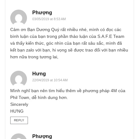
mình tìm hiểu rất nhiều về ngài Buffet, mình cũng đã đọc
hết những bức thư gửi cổ đông của Ngài. theo mình thấy t
có thể Ngài Buffet dùng những ý tưởng của DCF nhưng n
không phải là điều quyết định khi Ngài ra quyết định mua.
Những vụ mua kinh điển thay đổi cả sự nghiệp của ông n
Sea Candy hay GEICO thì gần như vô dụng khi áp dụng
DCF. Điều kiện để dùng được DCF nó khá nghiêm ngặt,
quá nhiều biến số, ngay cả những ví dụ như Coca-cola thì
nếu nhìn lại những năm 1995-2000 thì gần như lợi nhuận
nó đi ngang, thì sao nó lại được ông giữ lâu tới vậy. Như
Ngài Munger đã nói, định giá nó khá là nghệ thuật, chả có
công thức nào cả. Đôi khi ta thấy nhiều khoản đầu tư nó c
cái giá quá lố bịch-quá đắt hay quá rẻ.
Thêm nữa Ngài Buffet khi đầu tư sẽ quan tâm 4 yếu tố:
1. Doanh nghiệp dễ hiểu
2.Có một “moat” rộng-ông yêu thích 2 kiểu một là có chi p
thấp như GEICO. hai là có thương hiệu mạnh như Coca-
cola hay Sea Candy
3. Được quản lý bởi một người tài năng và đáng tin cậy.