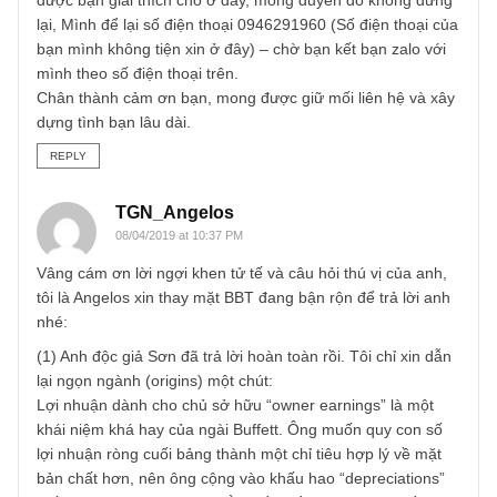
đâu.
REPLY
Phượng
09/04/2019 at 8:27 AM
Chân thành cảm ơn những chỉ dẫn cụ thể và rõ ràng của 
Sơn,
Bạn giúp mình hiểu ra nhiều thứ mà mình đang cần, mình
là người ngoại đạo trong ngành tài chính, đang tự mò mẫ
học hỏi, rất mong được kết bạn với người nhiệt thành và
hào phóng như bạn để mở mang tầm mắt. Có cơ duyên
được bạn giải thích cho ở đây, mong duyên đó không dừn
lại, Mình để lại số điện thoại 0946291960 (Số điện thoại c
bạn mình không tiện xin ở đây) – chờ bạn kết bạn zalo với
mình theo số điện thoại trên.
Chân thành cảm ơn bạn, mong được giữ mối liên hệ và x
dựng tình bạn lâu dài.