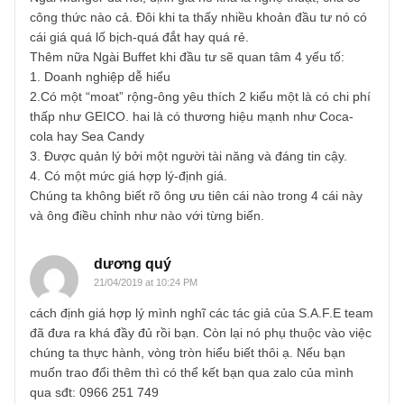
không phải dự đoán hay dự phóng như kiểu DCF. Nếu đư
mong bạn chia sẻ thêm kiến thức, cảm ơn bạn nhiều!
TGN_S.A.F.E Team
21/04/2019 at 9:09 PM
Không chỉ chị mà hàng triệu NĐT khác trên thế giới cũng t
mò một thứ tương tự, song có lẽ phương pháp định giá củ
ông thì chỉ có mình ông biết thôi chị à…
Tuy nhiên, chúng tôi tin rằng nguyên tắc không dự phóng,
ưa thích lợi nhuận thực, những công ty đơn giản, dễ hiểu 
biên an toàn (margin of safety) rộng lớn là những nền tản
mà ông luôn dùng tới đối với mọi khoản đầu tư!
S.A.F.E team
dương quý
21/04/2019 at 10:19 PM