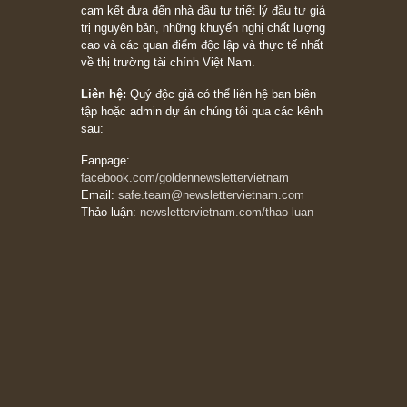
Ấn phẩm Kỳ 82 (Bản cắt)
08/05/2026
Suy ngẫm ngắn: Chu kỳ của thái độ đám đông
đối với rủi ro, ngài Howard Marks
10/04/2026
Trích đoạn: “Đừng sợ mua cổ phiếu dài hạn
chỉ vì chiến tranh (don’t be afraid of buying
stocks on a war scare)”, rất hay bởi ngài
Philip Fisher
27/03/2026
Trích đoạn: “Đừng bao giờ chạy theo đám
đông, bởi vì phần thưởng lớn nhất trong đầu
tư chỉ dành cho người biết chọn con đường
khác biệt”, ngài Philip Fisher (*)
20/03/2026
[Châm ngôn sống] tuyệt vời của cố ngài
Munger – “Luôn luôn chọn con đường ngay
thẳng và trung thực, vì nó vắng người hơn
đáng kể!”