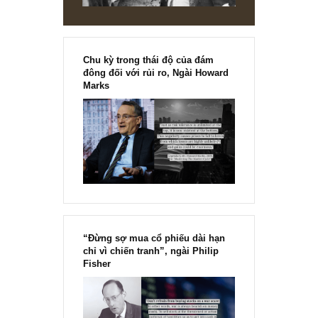
REPLY
[Ấn phẩm kỳ 82], 36/36 trang,
chính thức phát hành!!
Chu kỳ trong thái độ của đám