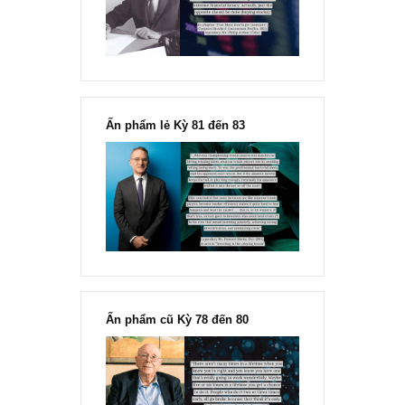
đông đối với rủi ro, Ngài Howard
Marks
“Đừng sợ mua cổ phiếu dài hạn
chỉ vì chiến tranh”, ngài Philip
Fisher