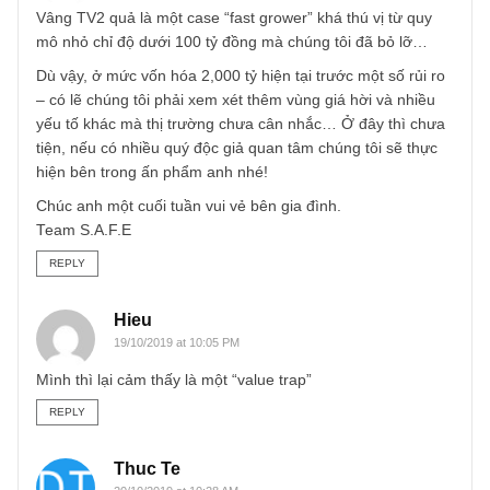
15/10/2019 at 11:22 AM
Theo mình thấy thì TV2 thuộc trường hợp đầu tư tăng
trường theo năm với chu kỳ còn kéo dài 10 năm nữa
REPLY
TGN_S.A.F.E Team
18/10/2019 at 4:20 PM
Vâng TV2 quả là một case “fast grower” khá thú vị từ quy
mô nhỏ chỉ độ dưới 100 tỷ đồng mà chúng tôi đã bỏ lỡ…
Dù vậy, ở mức vốn hóa 2,000 tỷ hiện tại trước một số rủi r
– có lẽ chúng tôi phải xem xét thêm vùng giá hời và nhiều
yếu tố khác mà thị trường chưa cân nhắc… Ở đây thì chư
tiện, nếu có nhiều quý độc giả quan tâm chúng tôi sẽ thực
hiện bên trong ấn phẩm anh nhé!
Chúc anh một cuối tuần vui vẻ bên gia đình.
Team S.A.F.E