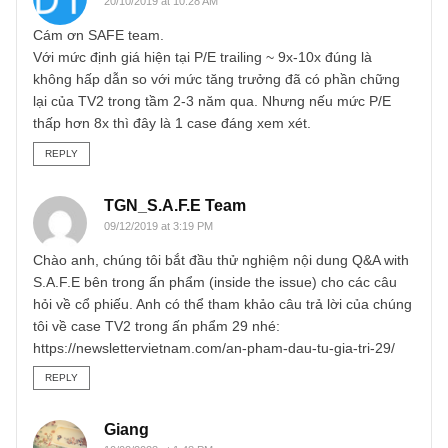
REPLY
Hieu
19/10/2019 at 10:05 PM
Mình thì lại cảm thấy là một “value trap”
REPLY
Thuc Te
20/10/2019 at 10:28 AM
Cám ơn SAFE team.
Với mức định giá hiện tại P/E trailing ~ 9x-10x đúng là
không hấp dẫn so với mức tăng trưởng đã có phần chững
lại của TV2 trong tầm 2-3 năm qua. Nhưng nếu mức P/E
thấp hơn 8x thì đây là 1 case đáng xem xét.
REPLY