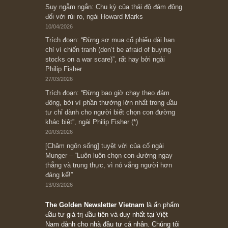
Subscribe ngay (*)
Bài viết gần đây nhất
[Châm ngôn sống] “Làm sao để trở nên giàu
có? Hãy kỷ luật chuẩn bị từng bước một cho
những cú “fast spurts”; rồi đến cuối đời, nếu
người nào xứng đáng, thì ắt sẽ trở nên giàu
có (*)” – cố ngài Charlie Munger
05/06/2026