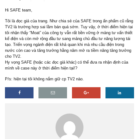
6 replies
12/10/2019
Hi SAFE team,
Tôi là đọc giả của trang. Như chia sẻ của SAFE trong ấn phẩm cũ
TV2 là trường hợp sai lầm bán quá sớm. Tuy vậy, ở thời điểm hiệ
tôi nhận thấy “Moat” của công ty vẫn rất bền vững ở mảng tư vấn 
kế điện và còn mở rộng đầu tư sang mảng chủ đầu tư năng lượng 
tạo. Triển vọng ngành điện rất khả quan khi mà nhu cầu điện trong
nước còn cao và tăng trưởng hằng năm mở ra tiềm năng tăng tr
cho TV2.
Hy vọng SAFE (hoặc các đọc giả khác) có thể đưa ra nhận định c
mình về case này ở thời điểm hiện tại!?
P/s: hiện tại tôi không nắm giữ cp TV2 nào.