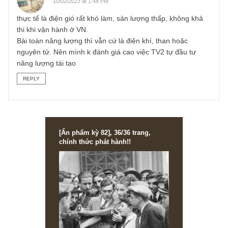
TGN_S.A.F.E Team
09/12/2019 at 3:19 PM
Chào anh, chúng tôi bắt đầu thử nghiệm nội dung Q&A wit
S.A.F.E bên trong ấn phẩm (inside the issue) cho các câu
hỏi về cổ phiếu. Anh có thể tham khảo câu trả lời của chú
tôi về case TV2 trong ấn phẩm 29 nhé:
https://newslettervietnam.com/an-pham-dau-tu-gia-tri-29/
REPLY
Giang
10/02/2023 at 1:48 PM
thực tế là điện gió rất khó làm, sản lượng thấp, không khả
thi khi vận hành ở VN.
Bài toán năng lượng thì vẫn cứ là điện khí, than hoặc
nguyên tử. Nên mình k đánh giá cao việc TV2 tự đầu tư
năng lượng tái tạo