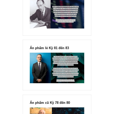
“Đừng sợ mua cổ phiếu dài hạn
chỉ vì chiến tranh”, ngài Philip
Fisher