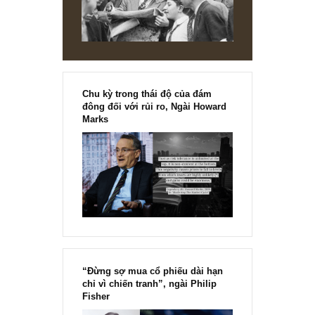
[Ấn phẩm kỳ 82], 36/36 trang,
chính thức phát hành!!
Chu kỳ trong thái độ của đám
đông đối với rủi ro, Ngài Howard
Marks