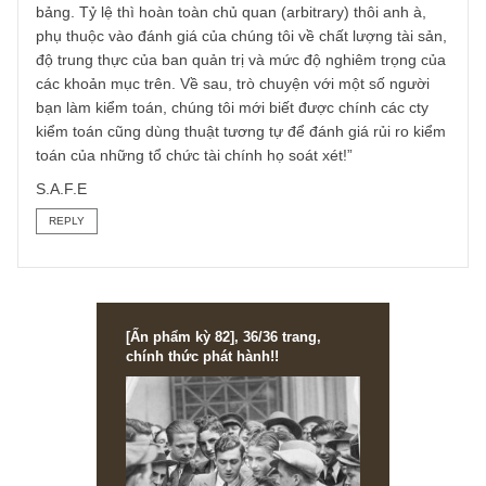
Cám ơn anh rất nhiều, chúng tôi xin copy lại câu trả lời nh
trong mục Q&A kỳ 57, T4/2022 vừa qua:
“Ồ chúng tôi cũng không nhớ đã nói ở đâu nhưng anh nh
chi tiết nầy hay quá. Đúng vậy, chúng tôi dùng thuật chiết
khấu tài sản của ngài Graham cho những banks & tổ chức
tài chính nói chung với những khoản rủi ro: lớn nhất là nợ
xấu, thứ nhì là trái phiếu DN rủi ro, thứ ba là các khoản lãi
phải thu/phải thu khác, thứ tư là bảo lãnh/cam kết ngoại
bảng. Tỷ lệ thì hoàn toàn chủ quan (arbitrary) thôi anh à,
phụ thuộc vào đánh giá của chúng tôi về chất lượng tài sả
độ trung thực của ban quản trị và mức độ nghiêm trọng c
các khoản mục trên. Về sau, trò chuyện với một số người
bạn làm kiểm toán, chúng tôi mới biết được chính các cty
kiểm toán cũng dùng thuật tương tự để đánh giá rủi ro ki
toán của những tổ chức tài chính họ soát xét!”
S.A.F.E
REPLY