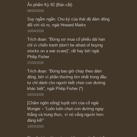
Subscribe ngay (*)
Bài viết gần đây nhất
[Châm ngôn sống] “Làm sao để trở nên giàu
có? Hãy kỷ luật chuẩn bị từng bước một cho
những cú “fast spurts”; rồi đến cuối đời, nếu
người nào xứng đáng, thì ắt sẽ trở nên giàu
có (*)” – cố ngài Charlie Munger
05/06/2026
Ấn phẩm Kỳ 82 (Bản cắt)
08/05/2026