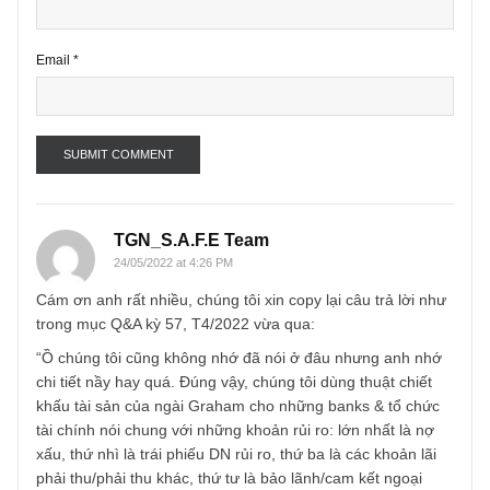
Name
*
Email
*
TGN_S.A.F.E Team
24/05/2022 at 4:26 PM