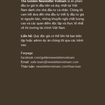
Suy ngẫm ngắn: Chu kỳ của thái độ đám đông
đối với rủi ro, ngài Howard Marks
10/04/2026
Trích đoạn: “Đừng sợ mua cổ phiếu dài hạn
chỉ vì chiến tranh (don’t be afraid of buying
stocks on a war scare)”, rất hay bởi ngài
Philip Fisher
27/03/2026
Trích đoạn: “Đừng bao giờ chạy theo đám
đông, bởi vì phần thưởng lớn nhất trong đầu
tư chỉ dành cho người biết chọn con đường
khác biệt”, ngài Philip Fisher (*)
20/03/2026
[Châm ngôn sống] tuyệt vời của cố ngài
Munger – “Luôn luôn chọn con đường ngay
thẳng và trung thực, vì nó vắng người hơn
đáng kể!”
13/03/2026