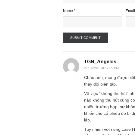
Name
*
TGN_Angelos
27/07/2018 at 12:55 PM
Chào anh, mong đượ