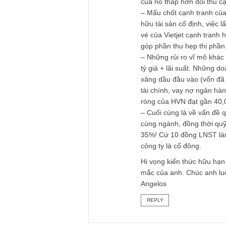
thay đội biên tập.
Về việc “không thu 
nào không thu hút 
nhiều trường hợp, s
khiến cho cổ phiếu đ
lập.
Tuy nhiên với riêng
của nó thấp hơn đối
– Mấu chốt cạnh tr
hữu tài sản cố định,
vé của Vietjet cạnh
góp phần thu hẹp t
– Những rủi ro vĩ 
tỷ giá + lãi suất. 
xăng dầu đầu vào (
tài chính, vay nợ n
ròng của HVN đạt g
– Cuối cùng là về v