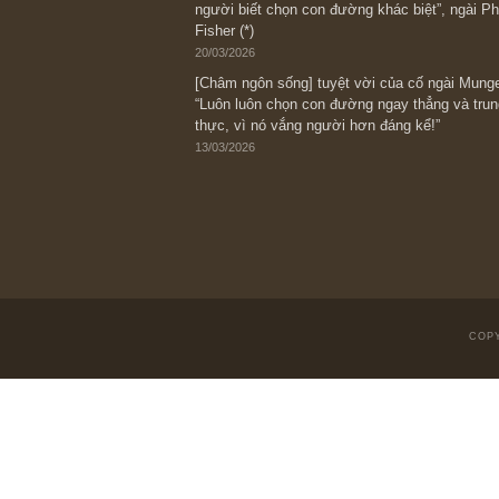
05/06/2026
Ấn phẩm Kỳ 82 (Bản cắt)
08/05/2026
Suy ngẫm ngắn: Chu kỳ của thái độ đá
với rủi ro, ngài Howard Marks
10/04/2026
Trích đoạn: “Đừng sợ mua cổ phiếu dài
chiến tranh (don’t be afraid of buying s
scare)”, rất hay bởi ngài Philip Fisher
27/03/2026
Trích đoạn: “Đừng bao giờ chạy theo 
vì phần thưởng lớn nhất trong đầu tư 
người biết chọn con đường khác biệt”, 
Fisher (*)
20/03/2026
[Châm ngôn sống] tuyệt vời của cố ng
“Luôn luôn chọn con đường ngay thẳng
thực, vì nó vắng người hơn đáng kể!”
13/03/2026