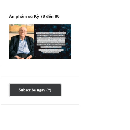
iếu
i
 lực
ộc
giá
 sở
giá
Ấn phẩm cũ Kỳ 78 đến 80
es),
ầu +
iá
thuê
vay