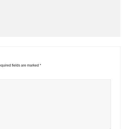
EMAIL
GOOGLE+
LINKE
STS
ished.
Required fields are marked
*