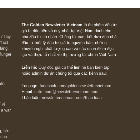
hời quỹ khen thưởng phúc lợi hằng năm cao ngất ngưởng lên đ
ST làm ra, chỉ còn 6.5 đồng thuộc về các chủ sở hữu thật sự 
hữu hạn của tôi về ngành hàng không giải đáp được phần nào t
anh luôn kiên định trên con đường đầu tư của mình!
The Golden Newsletter Vietnam
là ấn phẩm đầu
giá trị đầu tiên và duy nhất tại Việt Nam dành cho
 giàu có? Hãy
nhà đầu tư cá nhân. Chúng tôi cam kết đưa đến 
ững cú “fast
đầu tư triết lý đầu tư giá trị nguyên bản, những
ào xứng đáng,
khuyến nghị chất lượng cao và các quan điểm độ
 Charlie Munger
lập và thực tế nhất về thị trường tài chính Việt N