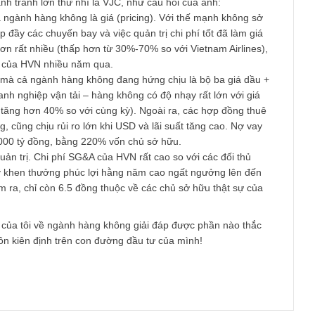
hút” như anh hỏi thì tôi đặng nghĩ rằng không phải bất cứ cổ ph
cũng có nghĩa rằng doanh nghiệp đó không tốt. Thậm chí đối vớ
ự không chú ý, lãng quên và tiêu cực cảm tính còn là một động
ó bị định giá thấp, tạo cơ hội cho nhà đầu tư giá trị có tư duy đ
 case HVN này, tôi nghĩ rằng có nhiều điểm tiêu cực khiến định 
 thủ cạnh tranh lớn thứ nhì là VJC, như câu hỏi của anh:
anh của ngành hàng không là giá (pricing). Với thế mạnh không
 việc lấp đầy các chuyến bay và việc quản trị chi phí tốt đã làm 
 tranh hơn rất nhiều (thấp hơn từ 30%-70% so với Vietnam Airlin
hị phần của HVN nhiều năm qua.
mô khác mà cả ngành hàng không đang hứng chịu là bộ ba giá d
Những doanh nghiệp vận tải – hàng không có độ nhạy rất lớn với g
vốn đã tăng hơn 40% so với cùng kỳ). Ngoài ra, các hợp đồng 
gân hàng, cũng chịu rủi ro lớn khi USD và lãi suất tăng cao. Nợ 
ần 40,000 tỷ đồng, bằng 220% vốn chủ sở hữu.
ấn đề quản trị. Chi phí SG&A của HVN rất cao so với các đối thủ