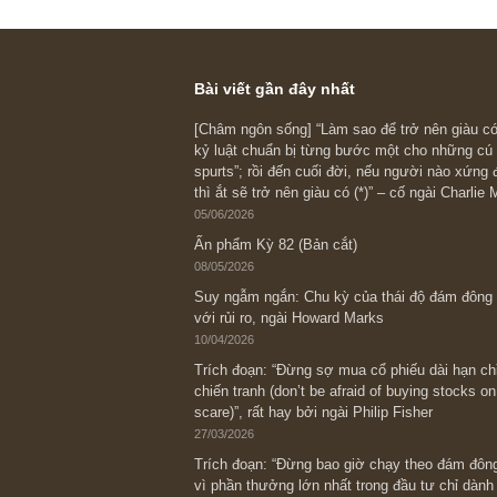
cùng ngành, đồng t
35%! Cứ 10 đồng LN
công ty là cổ đông.
Hi vọng kiến thức 
mắc của anh. Chúc 
Angelos
REPLY
Bài viết gần đây nhất
[Châm ngôn sống] “Làm sao để trở nên
kỷ luật chuẩn bị từng bước một cho nh
spurts”; rồi đến cuối đời, nếu người n
thì ắt sẽ trở nên giàu có (*)” – cố ngài