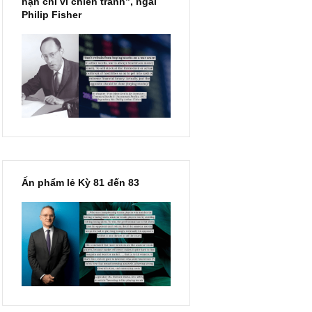
“Đừng sợ mua cổ phiếu dài
hạn chỉ vì chiến tranh”, ngài
Philip Fisher
 lời
Ấn phẩm lẻ Kỳ 81 đến 83