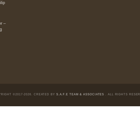
Liên hệ:
Quý độc giả có thể liên hệ ban biên tập
hoặc admin dự án chúng tôi qua các kênh sau:
m đông đối
Fanpage:
facebook.com/goldennewslettervietnam
Email:
safe.team@newslettervietnam.com
Thảo luận:
newslettervietnam.com/thao-luan
 hạn chỉ vì
tocks on a war
đám đông, bởi
chỉ dành cho
ngài Philip
ài Munger –
 và trung