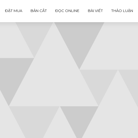
ĐẶT MUA
BẢN CẮT
ĐỌC ONLINE
BÀI VIẾT