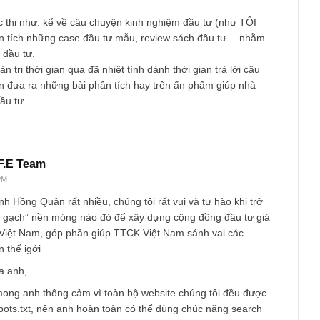
hiệm, góc nhìn & trải nghiệm thực tế của những nhà đầu tư giá 
 trả lời của nhà đầu tư rất tâm huyết làm mình rất cảm kích. Mì
u lại bỏ vào Kindle nghiền ngẫm lại mỗi khi có thời gian. Mình t
ác (mới và cũ) cũng như ban quản trị học hỏi được ít hay nhiề
mày mò học hỏi nay cũng có ít kinh nghiệm, và hơn hết hình t
ết lý đầu tư phù hợp bản thân mình cũng mong muốn chia sẻ góc
ng muốn nhận được nhiều thảo luận từ các nhà đầu tư khác. 
ục thảo luận giúp mình hệ thống hóa kiến thức, học hỏi thêm,
 ý tưởng hay.
g quà tặng này cũng như các ý tưởng khác (sau này) nhằm giữ
ảo luận này. Nhân tiện mình có 2 ý tưởng đóng góp như sau:
hể cân nhắc phân loại theo đề mục (index) và tag từ khóa. Việc 
iả tìm kiếm, cũng như tránh những câu hỏi trùng lặp những câu 
ài cuộc thi như: kể về câu chuyện kinh nghiệm đầu tư (như TÔ
f), phân tích những case đầu tư mẫu, review sách đầu tư… nh
cho nhà đầu tư.