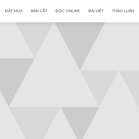
ĐẶT MUA
BẢN CẮT
ĐỌC ONLINE
BÀI VIẾT