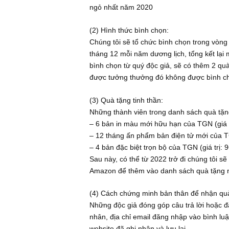
thường niên thú vị cùng các quà t
lữa dài hạn cho mục thảo luận nầy.
(1) Tiêu chí bình chọn:
– Top 5 thành viên đóng góp những câ
– Top 5 câu hỏi thảo luận hay, hóc 
ngỏ nhất năm 2020
(2) Hình thức bình chọn:
Chúng tôi sẽ tổ chức bình chọn tro
tháng 12 mỗi năm dương lịch, tổng k
bình chọn từ quý độc giả, sẽ có th
được tưởng thưởng đó không được 
(3) Quà tặng tinh thần:
Những thành viên trong danh sách q
– 6 bản in màu mới hữu hạn của TGN
– 12 tháng ấn phẩm bản điện tử mới