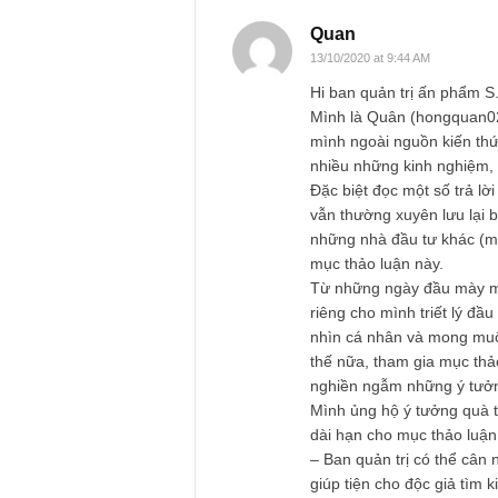
Name
*
Quan
13/10/2020 at 9:44 AM
Hi ban quản trị ấn 
Mình là Quân (hong
mình ngoài nguồn ki