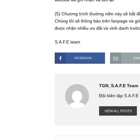
– 4 bản đặc biệt trọn bộ của TGN (gi
Sau này, có thể từ 2022 trở đi chún
Amazon để thêm vào danh sách quà
(4) Cách chứng minh bản thân để n
Những độc giả đóng góp câu trả lời 
nhân, địa chỉ email đăng nhập vào bì
website đã ghi nhận và lưu lại.
(5) Chương trình thường niên này 
Chúng tôi sẽ thông báo trên fanpage
được nhận nhiều ưu đãi và vinh da
S.A.F.E team
FACEBOOK