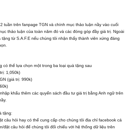
ặng danh nghĩa nhằm tri ân đóng góp của các anh cũng như góp
u trả lời tích cực nhất, ngoại trừ S.A.F.E chúng tôi
búa, đại diện cho khúc mắc của nhiều nhà đầu tư giá trị nhất ho
ng vòng 2 tuần trên fanpage TGN và chính mục thảo luận nầy và
ết lại mục thảo luận của toàn năm đó và các đóng góp đầy giá t
êm 2 quà tặng từ S.A.F.E nếu chúng tôi nhận thấy thành viên xứ
bình chọn.
uà tặng có thể lựa chọn một trong ba loại quà tặng sau
 (giá trị: 1,050k)
 của TGN (giá trị: 990k)