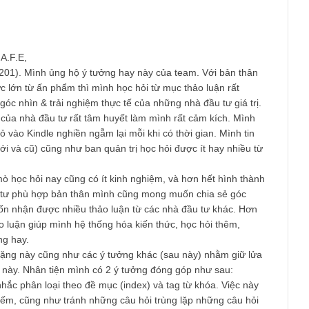
Email
*
phẩm S.A.F.E,
quan0201). Mình ủng hộ ý tưởng hay này của team. Với bản t
ến thức lớn từ ấn phẩm thì mình học hỏi từ mục thảo luận rất