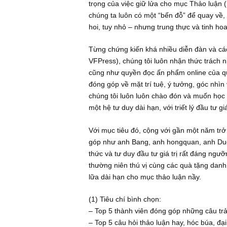
Xin chào các quý độc giả,
Dù không biết có bao nhiêu người đ
cùng thảo luận những câu hỏi quan 
trọng của việc giữ lửa cho mục Thảo 
chúng ta luôn có một “bến đỗ” để qu
hoi, tuy nhỏ – nhưng trung thực và t
Từng chứng kiến khá nhiều diễn đàn 
VFPress), chúng tôi luôn nhận thức
cũng như quyền đọc ấn phẩm online c
đóng góp về mặt trí tuệ, ý tưởng, g
chúng tôi luôn luôn chào đón và mu
một hệ tư duy dài hạn, với triết lý đầ
Với mục tiêu đó, cộng với gần một n
góp như anh Bang, anh hongquan, 
thức và tư duy đầu tư giá trị rất đ