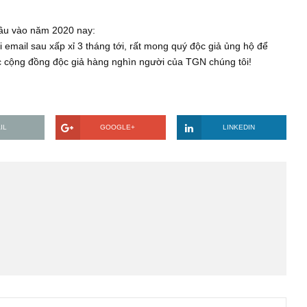
á trị: 960k)
g tôi sẽ nhập khẩu thêm các quyển sách đầu tư giá trị bằng Anh
 tặng nầy.
hận quà tặng:
hoặc đặt câu hỏi hay có thể cung cấp cho chúng tôi địa chỉ fac
nh luận/đặt câu hỏi để chúng tôi đối chiếu với hệ thống dữ liệu
sẽ bắt đầu vào năm 2020 nay:
 và gửi email sau xấp xỉ 3 tháng tới, rất mong quý độc giả ủng
nh trước cộng đồng độc giả hàng nghìn người của TGN chúng tô
EMAIL
GOOGLE+
LINKE