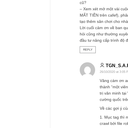
nhiều những kinh ng
Đặc biệt đọc một số
vẫn thường xuyên lư
những nhà đầu tư kh
mục thảo luận này.
Từ những ngày đầu 
riêng cho mình tri
nhìn cá nhân và mo
thế nữa, tham gia m
nghiền ngẫm những
Mình ủng hộ ý tưởn
dài hạn cho mục th
– Ban quản trị có t
giúp tiện cho độc g
cũ?
– Xem xét mở một v
MẤT TIỀN trên cafe
tạo thêm sân chơi 