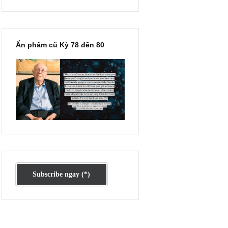
Ấn phẩm lẻ Kỳ 81 đến 83
 ngữ trên
ebook cá
 trên
 hộ để
Ấn phẩm cũ Kỳ 78 đến 80
i!
DIN