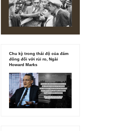
 khác
 tầm quan
 lẻ loi
á trị hiếm
 hạn như
 ở TGN
vẫn cần sự
 trị khác,
Chu kỳ trong thái độ của đám
ữu cùng
đông đối với rủi ro, Ngài
Howard Marks
hầm” đóng
 kiến
bình chọn