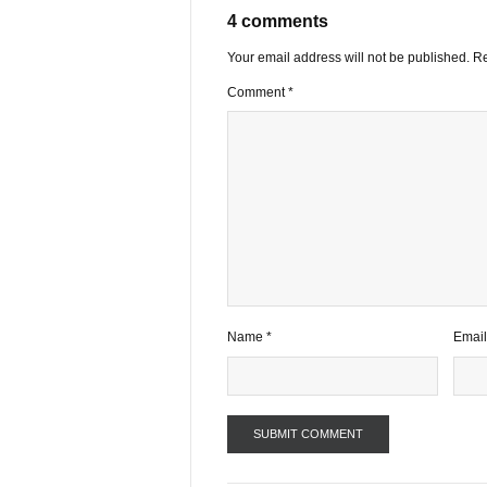
TGN_S.A.F.
Đội biên tập 
VIEW ALL PO
4 comments
Your email address will not be publ
Comment
*