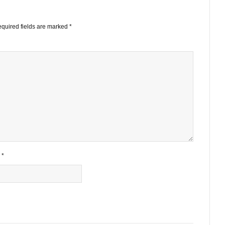
E Team
S.A.F.E
STS
ished.
Required fields are marked
*