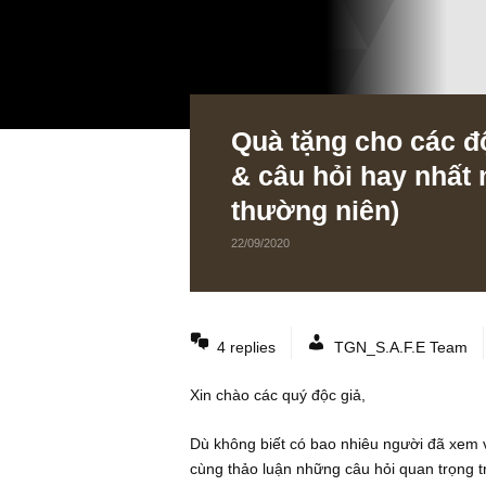
Quà tặng cho cá
& câu hỏi hay n
thường niên)
22/09/2020
4 replies
TGN_S.A.F.E 