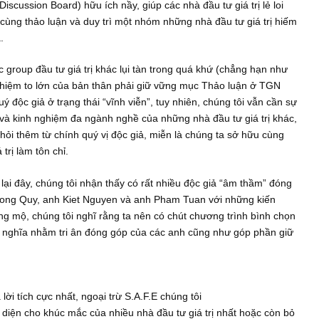
ã xem và trông mong chúng tôi cũng như các nhà đầu tư giá trị
trọng trên quá trình đầu tư đầy chông gai, chúng tôi hiểu được
luận (Discussion Board) hữu ích nầy, giúp các nhà đầu tư giá trị
ay về, cùng thảo luận và duy trì một nhóm những nhà đầu tư gi
inh hoa.
và các group đầu tư giá trị khác lụi tàn trong quá khứ (chẳng
 trách nhiệm to lớn của bản thân phải giữ vững mục Thảo luận
ủa quý độc giả ở trạng thái “vĩnh viễn”, tuy nhiên, chúng tôi 
óc nhìn và kinh nghiệm đa ngành nghề của những nhà đầu tư giá
ốn học hỏi thêm từ chính quý vị độc giả, miễn là chúng ta sở h
u tư giá trị làm tôn chỉ.
ăm trở lại đây, chúng tôi nhận thấy có rất nhiều độc giả “âm t
anh Duong Quy, anh Kiet Nguyen và anh Pham Tuan với những
áng ngưỡng mộ, chúng tôi nghĩ rằng ta nên có chút chương trình 