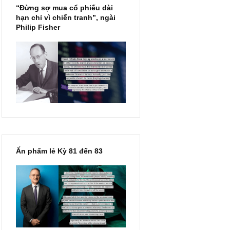
 phần giữ
ặc còn bỏ
“Đừng sợ mua cổ phiếu dài
hạn chỉ vì chiến tranh”, ngài
Philip Fisher
o cuối
rị. Ngoài
ng đáng