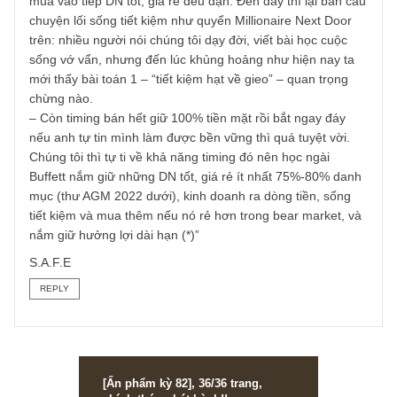
(leveraged) đến mức tán gia bại sản. Như vậy: (1) Bài học
đầu tiên là đừng bao giờ đòn bẩy nghiện ngập
dopamine/serotonin – tấm gương Jesse Livermore, Rick
Guerin ở đó nhiều rồi. Nhiều người thấy chúng tôi share
cuộc đời bi kịch của Livermore, xong phì cười chê lão nầy
“gà” này nọ, mà họ không biết rằng Livermore từng short
TTCK Mỹ năm 1929 kiếm 100 triệu USD trong một ngày –
tức lời ~1 tỷ USD ngày nay đấy, không hề là nhà đầu cơ
hạng “gà” đâu (2) Theo đó, khi TTCK quá điên rồ, chúng t
nên dành ra dư địa tiền mặt trong danh mục để tận dụng 
hội gia tăng ở những DN tuyệt vời, giá rẻ mà chúng ta hiể
rõ (3) Còn nếu chúng ta đã mua 100% cổ phiếu mà nó vẫ
giảm nữa, thì không có gì tốt bằng khoản tiền tiết kiệm mỗ
tháng từ lương bổng, dòng tiền kinh doanh, cổ tức để ta
mua vào tiếp DN tốt, giá rẻ đều đặn. Đến đây thì lại bàn c
chuyện lối sống tiết kiệm như quyển Millionaire Next Door
trên: nhiều người nói chúng tôi dạy đời, viết bài học cuộc
sống vớ vẩn, nhưng đến lúc khủng hoảng như hiện nay ta
mới thấy bài toán 1 – “tiết kiệm hạt về gieo” – quan trọng