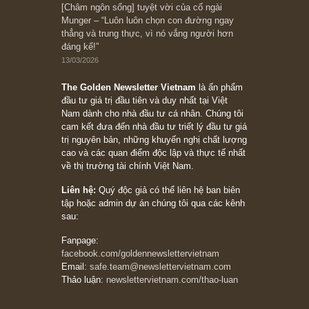
Bài viết gần đây nhất
[Châm ngôn sống] “Làm sao để trở nên giàu
có? Hãy kỷ luật chuẩn bị từng bước một cho
những cú “fast spurts”; rồi đến cuối đời, nếu
người nào xứng đáng, thì ắt sẽ trở nên giàu
có (*)” – cố ngài Charlie Munger
05/06/2026
Ấn phẩm Kỳ 82 (Bản cắt)
08/05/2026
Suy ngẫm ngắn: Chu kỳ của thái độ đám đông
đối với rủi ro, ngài Howard Marks
10/04/2026
Trích đoạn: “Đừng sợ mua cổ phiếu dài hạn
chỉ vì chiến tranh (don’t be afraid of buying
stocks on a war scare)”, rất hay bởi ngài
Philip Fisher