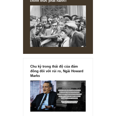
chừng nào.
– Còn timing bán hết giữ 100% tiền mặt rồi bắt ngay đáy
nếu anh tự tin mình làm được bền vững thì quá tuyệt vời.
Chúng tôi thì tự ti về khả năng timing đó nên học ngài
Buffett nắm giữ những DN tốt, giá rẻ ít nhất 75%-80% dan
mục (thư AGM 2022 dưới), kinh doanh ra dòng tiền, sống
tiết kiệm và mua thêm nếu nó rẻ hơn trong bear market, v
nắm giữ hưởng lợi dài hạn (*)”
S.A.F.E
REPLY
[Ấn phẩm kỳ 82], 36/36 trang,
chính thức phát hành!!