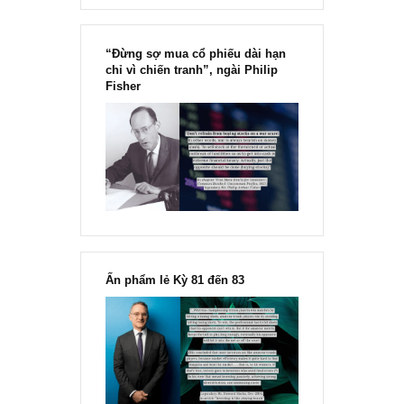
Chu kỳ trong thái độ của đám
đông đối với rủi ro, Ngài Howard
Marks