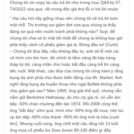
Email
*
TGN_S.A.F.E Team
24/05/2022 at 4:21 PM
Chúng tôi xin copy lại câu trả lời như trong mục Q&A kỳ 57
T4/2022 vừa qua, rất mong độc giả thứ lỗi vì trả lời muộn:
” Hai câu hỏi nầy giống nhau nên chúng tôi sẽ trả lời luôn
một chỗ. Thị trường sụt giảm đợt vừa qua chúng ta thấy
đáng sợ quá nên muốn tránh phải không nào? Suỵt, để
chúng tôi chia sẻ bí mật tốt nhất để chúng ta không bao g
phải thấy cảnh cổ phiếu giảm giá là: Đừng đầu tư! (Cười)
– Chúng tôi đùa đấy, nếu không đầu tư, anh sẽ lỗ một cái