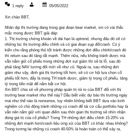
1 COMMENT
1 reply
05/05/2022
Xin chào BBT,
Nhân dịp thị trường đang trong giai đoạn bear market, xin có vài t
mắc mong được BBT giải đáp:
1. Thị trường chứng khoán về dài hạn là uptrend, nhưng đâu đó s
những lúc thị trường điều chỉnh và có giai đoạn sụp đổ/crash. Có 
kiến cho rằng phòng thủ tốt tránh được những đợt điều chỉnh/cras
thì return sau đó tăng rất mạnh. Thêm nữa, nếu không tránh đượ
vẫn nắm giữ cổ phiếu trong những đợt sụt giảm thì sẽ bị lỗ, sau đ
phải tăng NAV tương đối mới về như cũ. Ngoài ra, sau những đợt
giảm như vậy, định giá thị trường tốt hơn, sẽ có cơ hội lựa chọn 
phiếu tốt hơn, đấy là trong TH tránh được, giảm tỷ trọng cổ phiếu,
tỷ trọng tiền mặt để nắm bắt cơ hội.
Xin BBT chia sẻ về phương pháp quản trị rủi ro của BBT đối với th
trường bear market như thế này? Dẫu biết việc dự báo thị trường
mai như thế nào là nonsense, tuy nhiên không biết BBT dựa vào k