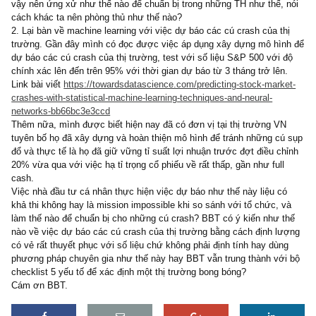
nghiệm có chủ động tránh những cú crash để tái cơ cấu portfolio h
vẫn nên nắm giữ với quan điểm sau thời gian thị trường sẽ nhìn 
đúng giá trị của cổ phiếu? Trong TH những đợt điều chỉnh 15-20%
những đợt mạnh hơn/crash liệu ứng xử của BBT có khác nhau k
Trong tương lai những cú crash 40-50% là hoàn toàn có thể xảy ra
vậy nên ứng xử như thế nào để chuẩn bị trong những TH như thế,
cách khác ta nên phòng thủ như thế nào?
2. Lại bàn về machine learning với việc dự báo các cú crash của t
trường. Gần đây mình có đọc được việc áp dụng xây dựng mô hì
dự báo các cú crash của thị trường, test với số liệu S&P 500 với
chính xác lên đến trên 95% với thời gian dự báo từ 3 tháng trở lên
Link bài viết
https://towardsdatascience.com/predicting-stock-mark
crashes-with-statistical-machine-learning-techniques-and-neural-
networks-bb66bc3e3ccd
Thêm nữa, mình được biết hiện nay đã có đơn vị tại thị trường V
tuyên bố họ đã xây dựng và hoàn thiện mô hình để tránh những c
đổ và thực tế là họ đã giữ vững tỉ suất lợi nhuận trước đợt điều c
20% vừa qua với việc hạ tỉ trọng cổ phiếu về rất thấp, gần như full
cash.
Việc nhà đầu tư cá nhân thực hiện việc dự báo như thế này liệu c
khả thi không hay là mission impossible khi so sánh với tổ chức, 
làm thế nào để chuẩn bị cho những cú crash? BBT có ý kiến như 