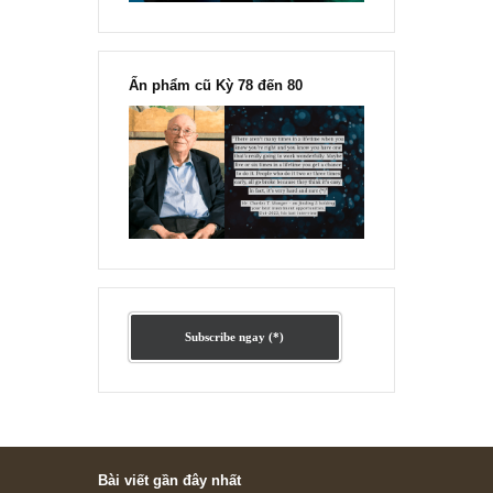
“Đừng sợ mua cổ phiếu dài hạn
chỉ vì chiến tranh”, ngài Philip
Fisher
Ấn phẩm lẻ Kỳ 81 đến 83