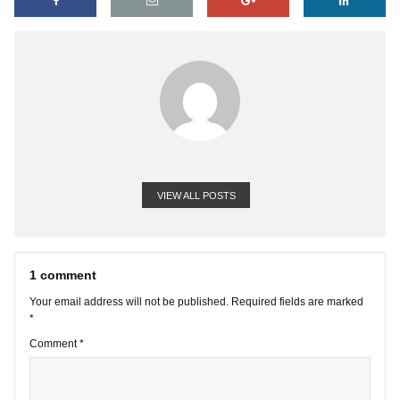
nào về việc dự báo các cú crash của thị trường bằng cách định l
có vẻ rất thuyết phục với số liệu chứ không phải định tính hay dù
phương pháp chuyên gia như thế này hay BBT vẫn trung thành vớ
checklist 5 yếu tố để xác định một thị trường bong bóng?
Cám ơn BBT.
VIEW ALL POSTS