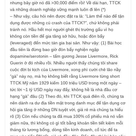
vô hình còn lớn hơn: đó chính là tiềm năng lãi kép hàng
thập kỷ tới, càng chần chừ hoặc bắt đầu càng trễ thì càng
tiếc nuối. Mặt khác, câu đùa của chúng tôi cũng hàm ý rằ
bụng dạ anh phải chịu được biến động của Mr. Market. An
nghĩ rằng bụng dạ huyền thoại như ngài Buffett không phả
chịu giảm giá sao? Năm 1969, ông giải thể quỹ, nhưng vẫ
nắm giữ Berkshire Hathaway, dù cho cty giá rẻ, nó vẫn â
tiếp -50% chán chường đến tận 1974. Rồi 2008 cũng thế,
ông “bắt đáy” sớm quá, hình như -50% ông đã mua, nên l
cp âm tiếp -80% nữa thành -90% thì ông mới tá hỏa (cuời
lớn). Nhưng cuối cùng, ông chốt một câu rằng hồi 13 tuổi
ông mua cổ phiếu lúc Dow Jones 90-100 điểm gì đấy,
nhưng bây giờ nó đã >30,000 điểm rồi! Về dài hạn, TTCK
và những doanh nghiệp vững mạnh luôn đi lên (*)
– Như vậy, câu hỏi nên được đặt ra là: “Làm thế nào để tậ
dụng được những cú crash của TTCK?”, chứ không phải
tránh nó. Hầu hết mọi người ghét thị trường gấu vì họ
không còn tiền để gia tăng sở hữu, hoặc đòn bẩy