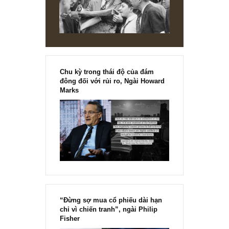
Hi vọng chúng tôi trả lời sơ vậy anh đã rõ rồi. Chúc anh m
mùa Giáng sinh an lành và năm mới thành công anh nhé!
S.A.F.E
REPLY
[Ấn phẩm kỳ 82], 36/36 trang,
chính thức phát hành!!