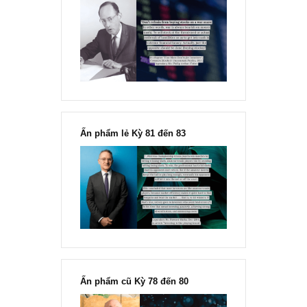
Chu kỳ trong thái độ của đám
đông đối với rủi ro, Ngài Howard
Marks
“Đừng sợ mua cổ phiếu dài hạn
chỉ vì chiến tranh”, ngài Philip
Fisher