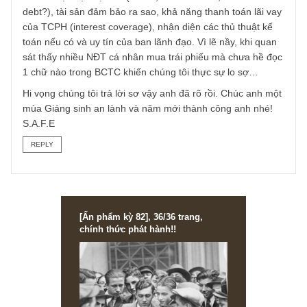
“vô vọng”…
– Vì vậy, trái phiếu doanh nghiệp (corporate bond) bản th
nó không hề an toàn hơn cổ phiếu, mà tùy thuộc vào từng
trường hợp. Nhiều NĐT tổ chức chuyên nghiệp còn phải e
ngại trái phiếu DN nếu như trong quá trình kiểm định (DD 
due diligence) họ phát hiện thấy các vấn đề hoặc độ tín
nhiệm của TCPH thấp. Ở VN chúng ta Luật Chứng khoán
chưa bắt buộc các doanh nghiệp phát hành trái phiếu phả
công bố báo cáo kiểm toán và xếp hạng tín nhiệm bởi các
cơ quan độc lập. Do đó, các NĐT cá nhân cần nghiên cứu
kĩ mô hình kinh doanh của TCPH, tỷ lệ đòn bẩy, trái phiếu
mình thuộc bậc nợ nào (senior, subordinated, mezzanine
debt?), tài sản đảm bảo ra sao, khả năng thanh toán lãi v
của TCPH (interest coverage), nhận diện các thủ thuật kế
toán nếu có và uy tín của ban lãnh đạo. Vì lẽ nầy, khi qua
sát thấy nhiều NĐT cá nhân mua trái phiếu mà chưa hề đ
1 chữ nào trong BCTC khiến chúng tôi thực sự lo sợ…