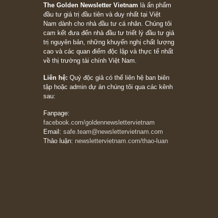
người nào xứng đáng, thì ắt sẽ trở nên giàu
có (*)” – cố ngài Charlie Munger
05/06/2026
Ấn phẩm Kỳ 82 (Bản cắt)
08/05/2026
Suy ngẫm ngắn: Chu kỳ của thái độ đám đông
đối với rủi ro, ngài Howard Marks
10/04/2026
Trích đoạn: “Đừng sợ mua cổ phiếu dài hạn
chỉ vì chiến tranh (don’t be afraid of buying
stocks on a war scare)”, rất hay bởi ngài
Philip Fisher
27/03/2026
Trích đoạn: “Đừng bao giờ chạy theo đám
đông, bởi vì phần thưởng lớn nhất trong đầu
tư chỉ dành cho người biết chọn con đường
khác biệt”, ngài Philip Fisher (*)
20/03/2026
[Châm ngôn sống] tuyệt vời của cố ngài