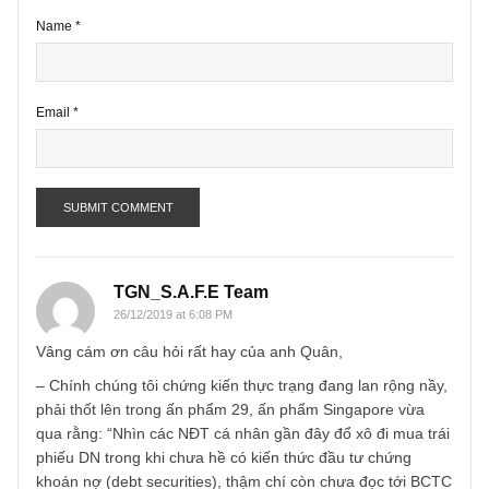
Name
*
Email
*
TGN_S.A.F.E Team