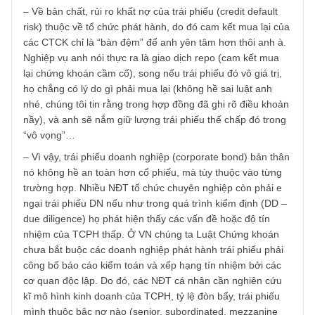
mezzanine capital) như cổ phiếu ưu đãi, chứng khoán
chuyển đổi khác mà chỉ cao hơn 1 bậc so với cổ phiếu
thường. Như vậy, nếu như công ty có khả năng chi trả lãi
quá kém, hoặc tình hình vĩ mô không thuận lợi để họ phát
hành đảo nợ (refinancing), tức “lấy người sau trả người
trước”, những trái chủ thứ cấp hoặc người nắm giữ cổ phi
ưu đãi sẽ mất toàn bộ vốn liếng của mình bởi vì công ty
thậm chí còn không đủ tiền trả cho “senior debt holders” –
như case kinh điển Hyflux Ltd. phía trên trong một ngành
tiện ích cộng đồng tưởng chừng như an toàn vậy!”
– Về bản chất, rủi ro khất nợ của trái phiếu (credit default
risk) thuộc về tổ chức phát hành, do đó cam kết mua lại c
các CTCK chỉ là “bàn đệm” để anh yên tâm hơn thôi anh à
Nghiệp vụ anh nói thực ra là giao dịch repo (cam kết mua
lại chứng khoán cầm cố), song nếu trái phiếu đó vô giá trị,
họ chẳng có lý do gì phải mua lại (không hề sai luật anh
nhé, chúng tôi tin rằng trong hợp đồng đã ghi rõ điều kho
nầy), và anh sẽ nắm giữ lượng trái phiếu thế chấp đó tron