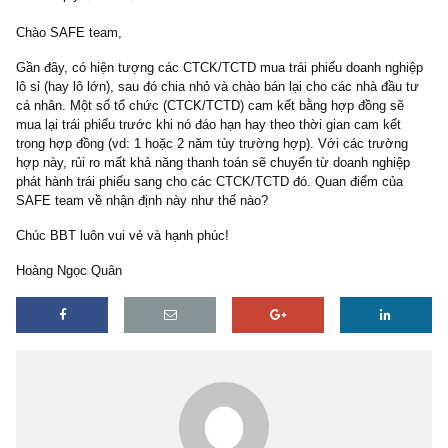
1 reply
19/12/2019
Chào SAFE team,
Gần đây, có hiện tượng các CTCK/TCTD mua trái phiếu doanh ng
lô sỉ (hay lô lớn), sau đó chia nhỏ và chào bán lại cho các nhà đầu
cá nhân. Một số tổ chức (CTCK/TCTD) cam kết bằng hợp đồng s
mua lại trái phiếu trước khi nó đáo hạn hay theo thời gian cam kết
trong hợp đồng (vd: 1 hoặc 2 năm tùy trường hợp). Với các trườn
hợp này, rủi ro mất khả năng thanh toán sẽ chuyển từ doanh nghi
phát hành trái phiếu sang cho các CTCK/TCTD đó. Quan điểm của
SAFE team về nhận định này như thế nào?
Chúc BBT luôn vui vẻ và hạnh phúc!
Hoàng Ngọc Quân