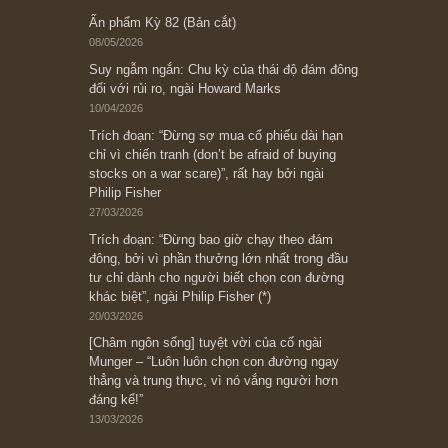
Subscribe ngay (*)
Bài viết gần đây nhất
[Châm ngôn sống] “Làm sao để trở nên giàu
có? Hãy kỷ luật chuẩn bị từng bước một cho
những cú “fast spurts”; rồi đến cuối đời, nếu