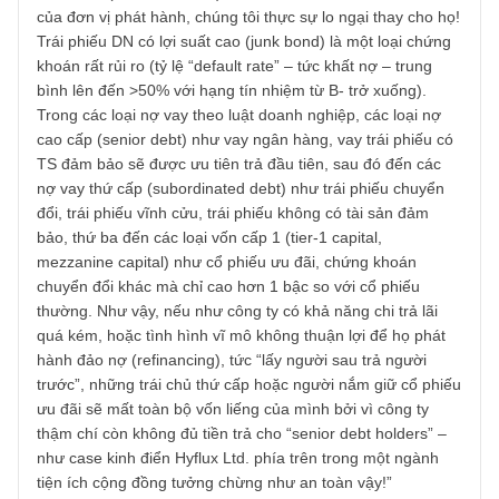
26/12/2019 at 6:08 PM
Vâng cám ơn câu hỏi rất hay của anh Quân,
– Chính chúng tôi chứng kiến thực trạng đang lan rộng nầ
phải thốt lên trong ấn phẩm 29, ấn phẩm Singapore vừa
qua rằng: “Nhìn các NĐT cá nhân gần đây đổ xô đi mua tr
phiếu DN trong khi chưa hề có kiến thức đầu tư chứng
khoán nợ (debt securities), thậm chí còn chưa đọc tới BC
của đơn vị phát hành, chúng tôi thực sự lo ngại thay cho h
Trái phiếu DN có lợi suất cao (junk bond) là một loại chứn
khoán rất rủi ro (tỷ lệ “default rate” – tức khất nợ – trung
bình lên đến >50% với hạng tín nhiệm từ B- trở xuống).
Trong các loại nợ vay theo luật doanh nghiệp, các loại nợ
cao cấp (senior debt) như vay ngân hàng, vay trái phiếu c
TS đảm bảo sẽ được ưu tiên trả đầu tiên, sau đó đến các
nợ vay thứ cấp (subordinated debt) như trái phiếu chuyển
đổi, trái phiếu vĩnh cửu, trái phiếu không có tài sản đảm
bảo, thứ ba đến các loại vốn cấp 1 (tier-1 capital,