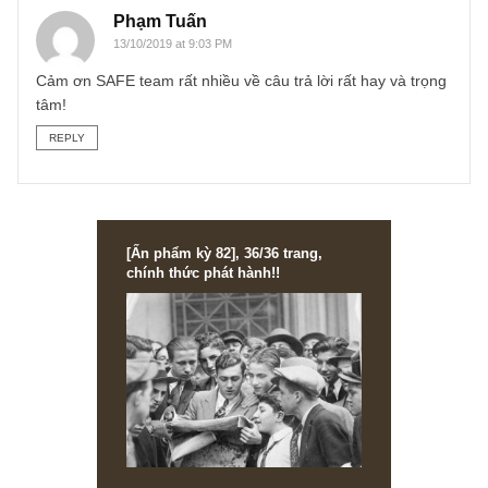
hạn chế trên có thể chỉ là yếu tố nhỏ so với tài sản giá trị
anh đang sở hữu. Nhiều nhà đầu tư có số vốn lớn chúng t
biết đã đa dạng hóa ra một vài căn hộ chung cư và đạt
được suất hoàn vốn khá tốt so với tiền gửi tiết kiệm.
Hi vọng chúng tôi trả lời sơ vậy anh đã thỏa mãn rồi. Chúc
anh cuối tuần vui vẻ cùng gia đình anh nhé!
Team S.A.F.E
REPLY
Phạm Tuấn
13/10/2019 at 9:03 PM
Cảm ơn SAFE team rất nhiều về câu trả lời rất hay và trọ
tâm!
REPLY