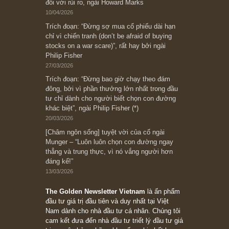
Subscribe ngay (*)
Bài viết gần đây nhất
[Châm ngôn sống] “Làm sao để trở nên giàu
có? Hãy kỷ luật chuẩn bị từng bước một cho
những cú “fast spurts”; rồi đến cuối đời, nếu
người nào xứng đáng, thì ắt sẽ trở nên giàu
có (*)” – cố ngài Charlie Munger
05/06/2026
Ấn phẩm Kỳ 82 (Bản cắt)
08/05/2026
Suy ngẫm ngắn: Chu kỳ của thái độ đám đông