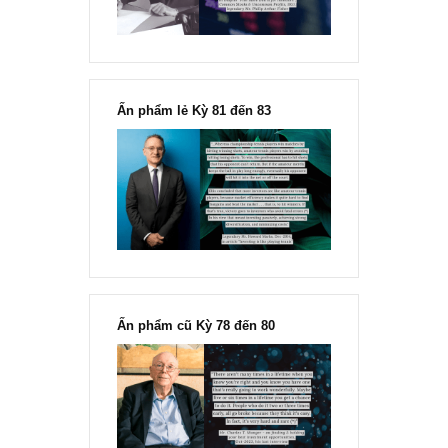
“Đừng sợ mua cổ phiếu dài hạn
chỉ vì chiến tranh”, ngài Philip
Fisher