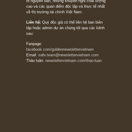
đối với rủi ro, ngài Howard Marks
10/04/2026
Trích đoạn: “Đừng sợ mua cổ phiếu dài hạn
chỉ vì chiến tranh (don’t be afraid of buying
stocks on a war scare)”, rất hay bởi ngài
Philip Fisher
27/03/2026
Trích đoạn: “Đừng bao giờ chạy theo đám
đông, bởi vì phần thưởng lớn nhất trong đầu
tư chỉ dành cho người biết chọn con đường
khác biệt”, ngài Philip Fisher (*)
20/03/2026
[Châm ngôn sống] tuyệt vời của cố ngài
Munger – “Luôn luôn chọn con đường ngay
thẳng và trung thực, vì nó vắng người hơn
đáng kể!”
13/03/2026
The Golden Newsletter Vietnam
là ấn phẩm
đầu tư giá trị đầu tiên và duy nhất tại Việt