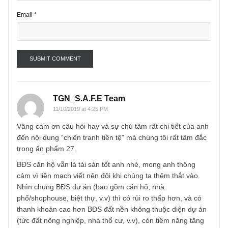
Name
*
Email
*
TGN_S.A.F.E Team
11/10/2019 at 4:25 PM
Vâng cám ơn câu hỏi hay và sự chú tâm rất chi tiết của a