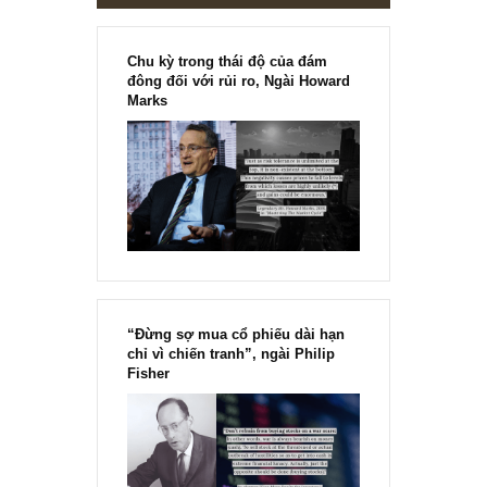
[Ấn phẩm kỳ 82], 36/36 trang,
chính thức phát hành!!
Chu kỳ trong thái độ của đám
đông đối với rủi ro, Ngài Howard
Marks