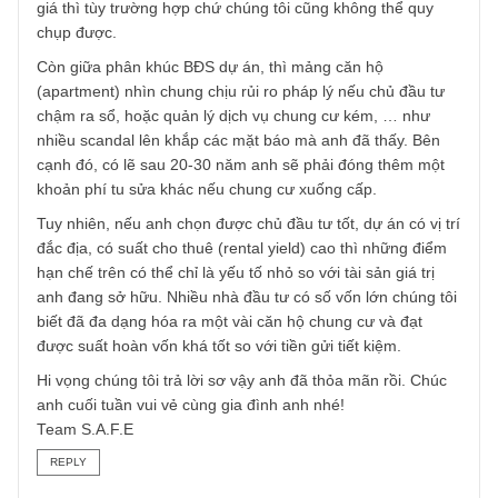
đến nội dung “chiến tranh tiền tệ” mà chúng tôi rất tâm đắ
trong ấn phẩm 27.
BĐS căn hộ vẫn là tài sản tốt anh nhé, mong anh thông
cảm vì liền mạch viết nên đôi khi chúng ta thêm thắt vào.
Nhìn chung BĐS dự án (bao gồm căn hộ, nhà
phố/shophouse, biệt thự, v.v) thì có rủi ro thấp hơn, và có
thanh khoản cao hơn BĐS đất nền không thuộc diện dự á
(tức đất nông nghiệp, nhà thổ cư, v.v), còn tiềm năng tăng
giá thì tùy trường hợp chứ chúng tôi cũng không thể quy
chụp được.
Còn giữa phân khúc BĐS dự án, thì mảng căn hộ
(apartment) nhìn chung chịu rủi ro pháp lý nếu chủ đầu tư
chậm ra sổ, hoặc quản lý dịch vụ chung cư kém, … như
nhiều scandal lên khắp các mặt báo mà anh đã thấy. Bên
cạnh đó, có lẽ sau 20-30 năm anh sẽ phải đóng thêm một
khoản phí tu sửa khác nếu chung cư xuống cấp.
Tuy nhiên, nếu anh chọn được chủ đầu tư tốt, dự án có vị t
đắc địa, có suất cho thuê (rental yield) cao thì những điểm