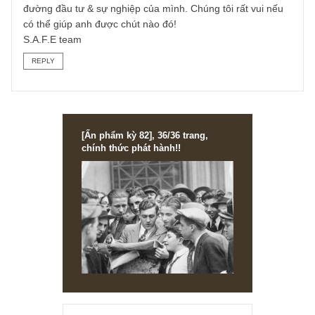
chuyển công ty khác với chỉ tiêu doanh số thấp hơn, chún
tôi thấy gần đây có nhiều CTCK ra đời với phí giao dịch 0
đồng, không đặt chỉ tiêu cho broker vài tháng đầu, họ tuy
số lượng MG rất lớn, anh có thể tham khảo thử…
(3) Lời cuối, chúng tôi nói như vậy không có nghĩa rằng m
brokers đều tệ hại hay toàn bộ ngành nầy xứng đáng để
xóa bỏ. Có thể chúng sẽ bị xóa bỏ trong tương lai nào đó
chúng tôi không rõ, nhưng đã tồn tại được hơn 100 năm ắ
hẳn ngành dịch vụ tài chính nầy cũng tạo ra giá trị nhất
định. Ngài Chris Gardner – người đàn ông sứ giả của hàn
trình mưu cầu hạnh phúc – cũng khởi đầu như một broker
tại Dean Witter, giúp ông đổi đời nếu anh chưa biết. Sau
nầy ông còn lập hẳn một hãng môi giới Garner Rich &
Associates của riêng ông, anh có thể xem lại ấn phẩm 20
của chúng tôi về chuyện đời ông
(https://newslettervietnam.com/an-pham-dau-tu-gia-tri-20/)
Chúng tôi nghĩ điều quan trọng là anh hãy chọn lấy con