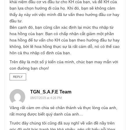
giao dịch nhiều.
Việc kiếm hoa hồng từ việc KH giao dịch nhiều không hề s
trái, cũng không hề vô đạo đức (các hoạt động này đều c
pháp luật điều chỉnh mà :D). Tuy nhiên, mình nghĩ bạn ho
toàn có thể vượt qua vấn đề này bằng cách hiểu rõ khách
hàng của bạn:
1. Khách của bạn thích đầu cơ hay thích đầu tư?
2. Khách của bạn thích margin hay không thích margin?
3. Khách của bạn thích lợi suất ổn định hay lợi suất nhanh
chóng?
…
Tóm lại, bạn cần hiểu rõ KH của bạn, giải thích cặn kẽ các
khái niệm đầu cơ vs đầu tư cho KH của bạn, và để KH củ
bạn lựa chọn hướng đi của họ. Khi đó, bạn sẽ không cảm
thấy áy náy với việc mình đã tư vấn theo hướng đầu cơ h
đầu tư.
Bên cạnh đó, bạn cũng cần xác định lại mức thu nhập từ
hoa hồng của bạn: Bạn có chấp nhận cắt giảm một phần