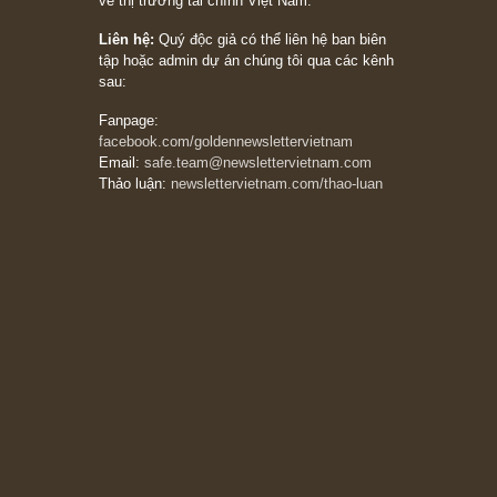
Bài viết gần đây nhất
[Châm ngôn sống] “Làm sao để trở nên giàu
có? Hãy kỷ luật chuẩn bị từng bước một cho
những cú “fast spurts”; rồi đến cuối đời, nếu
người nào xứng đáng, thì ắt sẽ trở nên giàu
có (*)” – cố ngài Charlie Munger
05/06/2026
Ấn phẩm Kỳ 82 (Bản cắt)
08/05/2026
Suy ngẫm ngắn: Chu kỳ của thái độ đám đông
đối với rủi ro, ngài Howard Marks
10/04/2026
Trích đoạn: “Đừng sợ mua cổ phiếu dài hạn
chỉ vì chiến tranh (don’t be afraid of buying
stocks on a war scare)”, rất hay bởi ngài
Philip Fisher
27/03/2026
Trích đoạn: “Đừng bao giờ chạy theo đám