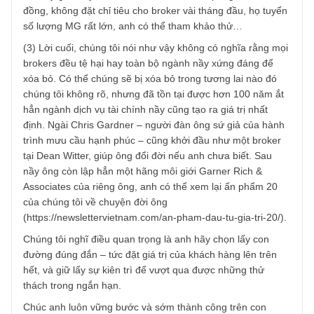
giá trị. Như vậy, thay vì “xoay” tài sản của một khách hàng
lên đến 100%, anh phải kiếm ra 10 khách hàng mỗi người
10% như vậy – do đó chúng tôi không hề nói giải pháp nầ
là dễ dàng, nhưng nếu anh thực sự đam mê, có uy tín, tậ
tâm với KH, chúng tôi nghĩ dần dần số KH của anh sẽ tăn
lên hơn con số ví dụ của chúng tôi nhiều lần!
Đối với công ty thuê anh: Chắc chắn các ông chủ sẽ khôn
thể nào kiên nhẫn nhìn các brokers của mình phục vụ KH
vài tháng liền với hoa hồng cõm cõi mà không gây áp lực
được. Theo chúng tôi được biết, các brokers thường phải
đạt một chỉ tiêu doanh số nhất định mới có thể được nhận
lương cứng, thậm chí mức doanh số nầy còn tăng trưởng
mỗi năm (!) Để tránh bị áp lực ngắn hạn quá mức dạng nầ
anh có thể thiết kế một chương trình dạng chia % lợi nhuậ
nếu anh tư vấn đúng cho 90% danh mục kia, tương tự nh
các hedge fund, như vậy anh đỡ bị áp lực thu nhập trong
ngắn hạn, khách hàng cũng hài lòng. Ngoài ra, nếu CTCK
anh vẫn tìm mọi cách gây áp lực quá lớn, anh có thể