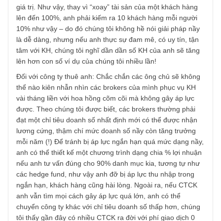
nghề nghiệp hoặc sở trường khác tốt hơn nhiều so với cô
việc broker thì chúng tôi hoàn toàn khuyến nghị anh hãy
dũng cảm mà ra đi.
– Cách thứ hai, anh sẽ cần phải hóa giải vấn đề một cách
khôn ngoan trong khi vẫn giữ công việc của mình.
Đối với khách hàng: đúng như anh nói, và như nhiều thốn
kê mà chúng tôi đã đưa ra, chỉ có số rất, rất ít độ ~1%
những kẻ giao dịch hằng ngày, hay lướt sóng thường xuy
mới có thể lãi được bền vững, do đó việc ta yêu cầu KH
giao dịch liên tục sẽ rất khó để giữ mối quan hệ với họ dài
lâu, dù ta có cố gắng cách mấy (âu là bởi vì xác suất mua
phải cổ phiếu tệ hại rất cao, chưa tính đến mức thuế phí đ
đỏ). Vì lẽ nầy, học theo ngài Graham như chúng tôi đã viế
trong ấn phẩm đầu tiên (https://newslettervietnam.com/nh
dau-tu-thong-minh-ky-1/), anh có thể khuyến nghị họ chỉ
dành tối đa 10% danh mục cho hoạt động đầu cơ lướt só
để “lấy cảm giác” mà thôi – đồng thời cũng hỗ trợ anh đạt
doanh số, còn lại 90% danh mục phải tuân thủ triết lý đầu 