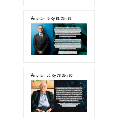
Chu kỳ trong thái độ của đám
đông đối với rủi ro, Ngài Howard
Marks
“Đừng sợ mua cổ phiếu dài hạn