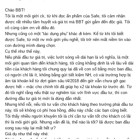
2 replies
07/07/2019
Chào BBT!
Tôi là một môi giới ck, từ khi đọc ấn phẩm của Safe, tôi cảm nhận
được rất nhiều tâm huyết và giá trị mà BBT gửi gắm đến độc giả. 
vô cùng cảm ơn về điều đó.
Nhưng cũng có một “tác dụng phụ” khác đi kèm. Kể từ khi tôi biết
được Safe, từ một nv môi giới yêu nghề, tôi trở nên mất niềm tin
con đường mình đang chọn.
Cụ thể như thế này,
Nếu phải đầu tư giá trị, việc lướt sóng về dài hạn là vô nghĩa, là m
môi giới quan tâm đến khách hàng, tôi cũng khẳng định là về lâu v
tiền của khách hàng tôi chung quy lại đã về con số bằng mức ban
có người chỉ lãi ít, không bằng gửi tiết kiệm NH, có vài trường hợ
âm tài khoản kể từ đợt giảm sâu t4/2018 đến giờ vẫn chưa gỡ gạ
được hết – mặc cho chính tôi đã giúp họ x2 tài khoản từ trước đó
đó tôi nghĩ rằng nếu thật sự nghiêm túc với lĩnh vực đầu tư, thì c
đường đầu tư giá trị mới là đúng đắn nhất.
Nhưng khổ nỗi, nếu tôi tư vấn cho khách hàng theo trường phái đ
này, tôi sẽ không có phí hoa hồng, điều này chắc các bạn cũng biế