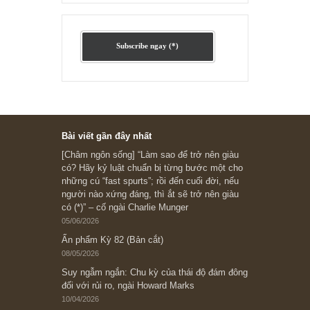
chỉ vì chiến tranh”, ngài Philip
Fisher
Ấn phẩm lẻ Kỳ 81 đến 83