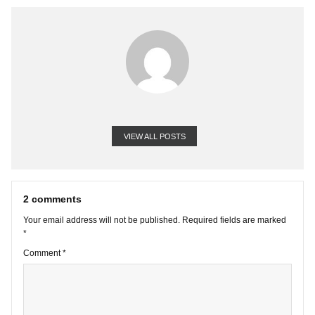
vững theo thời gian được.
Như vậy, nghề môi giới là nghề không nên tồn tại chăng? Vậy tôi 
làm thế nào đây? Tôi hoang mang quá, ai cho tôi lời khuyên được
không?…
VIEW ALL POSTS