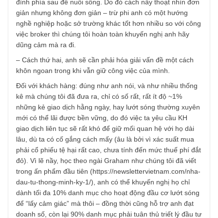
cố hữu của ngành dịch vụ tài chánh – nơi người cung cấp
dịch vụ nhận phí cố định mà không tương quan với chất
lượng dịch vụ mà khách hàng nhận về. Đây là một vấn đề
mang tính hệ thống (systematic), nên không chỉ anh hay
chúng tôi có thể giải quyết ngày 1 ngày 2 được.
Ngài Buffett thuở trẻ tuổi 20s cũng từng đau đáu về vấn đ
nầy, khi những tư vấn đầy chất xám của ông không được
trọng – người khác nghe xong giao dịch ở nơi khác, rồi ôn
chỉ nhận về mức hoa hồng còm cõi do các nhà đầu tư chỉ
nắm giữ theo khuyến nghị của ông…
(2) Như vậy đến đây anh sẽ hỏi, vậy thì tôi phải làm sao
đây?
– Cách thứ nhất, đơn giản nhất, anh từ bỏ công việc của
mình. Tuy nhiên không phải ai cũng có thế làm việc nầy. 
có thể rất đam mê lĩnh vực đầu tư. Hoặc họ có cả một gia
đình phía sau để nuôi sống. Do đó cách nầy thoạt nhìn đ
giản nhưng không đơn giản – trừ phi anh có một hướng