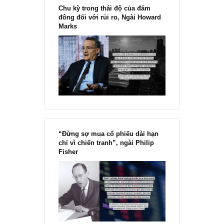
đường đúng đắn – tức đặt giá trị của khách hàng lên trên
hết, và giữ lấy sự kiên trì để vượt qua được những thử
thách trong ngắn hạn.
Chúc anh luôn vững bước và sớm thành công trên con
đường đầu tư & sự nghiệp của mình. Chúng tôi rất vui nế
có thể giúp anh được chút nào đó!
S.A.F.E team
REPLY
[Ấn phẩm kỳ 82], 36/36 trang,
chính thức phát hành!!