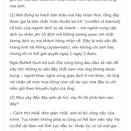
hoa hồng để tư vấn cho KH của bạn theo hướng đầu tư h
không, bởi lẽ hoa hồng thực sự là rất cám dỗ, nó có thể c
hôn cả thu nhập cố định của bạn.
Trên đây là một số ý kiến của mình, chúc bạn may mắn vớ
con đường bạn chọn!
REPLY
TGN_S.A.F.E Team
08/07/2019 at 4:26 PM
Vâng rất cám ơn chia sẻ chân thành và thực lòng của anh
rất mong được biết quý danh của anh…
Trước đây chúng tôi cũng đã suy nghĩ về vấn đề nầy trên
góc độ một bức tranh lớn khá nhiều, nên rất hiểu nỗi lòng
của anh:
(1) Anh đừng tự trách bản thân mà hãy nhận thức rằng đâ
được gọi là bản chất “mâu thuẫn lợi ích” (conflict of interes