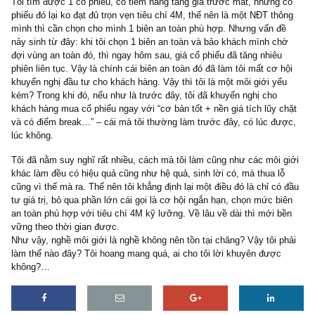
Tôi thấy nhiều người khuyên tôi là chỉ cần tư vấn tốt cho khách có
thì là môi giới giỏi. Nhưng vấn đề là, thế nào là tốt? lãi được ban 
xong sau này lại mất hết ư?
Giả dụ như thế này nhé:
Tôi tìm được 1 cổ phiếu, có tiềm năng tăng giá trước mắt, nhưng
phiếu đó lại ko đạt đủ trọn vẹn tiêu chí 4M, thế nên là một NĐT th
mình thì cần chọn cho mình 1 biên an toàn phù hợp. Nhưng vấn đ
nảy sinh từ đây: khi tôi chọn 1 biên an toàn và bảo khách mình c
đợi vùng an toàn đó, thì ngay hôm sau, giá cổ phiếu đã tăng nhiêu
phiên liên tục. Vậy là chính cái biên an toàn đó đã làm tôi mất cơ 
khuyến nghị đầu tư cho khách hàng. Vậy thì tôi là một môi giới yế
kém? Trong khi đó, nếu như là trước đây, tôi đã khuyến nghị cho
khách hàng mua cổ phiếu ngay với “cơ bản tốt + nền giá tích lũy 
và có điểm break…” – cái mà tôi thường làm trước đây, có lúc đư
lúc không.
Tôi đã nằm suy nghĩ rất nhiều, cách mà tôi làm cũng như các môi 
khác làm đều có hiệu quả cũng như hệ quả, sinh lời có, mà thua l
cũng vì thế mà ra. Thế nên tôi khẳng định lại một điều đó là chỉ có
tư giá trị, bỏ qua phần lớn cái gọi là cơ hội ngắn hạn, chọn mức b
an toàn phù hợp với tiêu chí 4M kỹ lưỡng. Về lâu về dài thì mới 