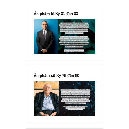
“Đừng sợ mua cổ phiếu dài hạn
chỉ vì chiến tranh”, ngài Philip
Fisher
Ấn phẩm lẻ Kỳ 81 đến 83