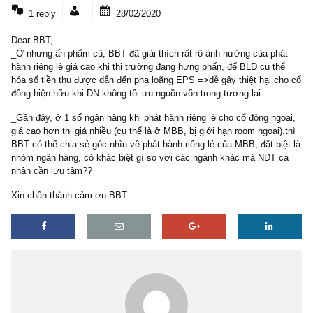
1 COMMENT
1 reply
28/02/2020
Dear BBT,
_Ở nhưng ấn phẩm cũ, BBT đã giải thích rất rõ ảnh hưởng của ph
hành riêng lẻ giá cao khi thị trường đang hưng phấn, để BLĐ cụ th
hóa số tiền thu được dẫn đến pha loãng EPS =>dễ gây thiệt hại c
đông hiện hữu khi DN không tối ưu nguồn vốn trong tương lai.
_Gần đây, ở 1 số ngân hàng khi phát hành riêng lẻ cho cổ đông ng
giá cao hơn thị giá nhiều (cụ thể là ở MBB, bị giới hạn room ngoại)
BBT có thể chia sẻ góc nhìn về phát hành riêng lẻ của MBB, đặt bi
nhóm ngân hàng, có khác biệt gì so vơi các ngành khác mà NĐT 
nhân cần lưu tâm??
Xin chân thành cảm ơn BBT.