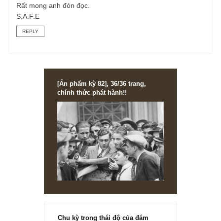
TGN_S.A.F.E Team
29/02/2020 at 6:50 PM
Vâng cám ơn câu hỏi của anh,
Anh dẫn chứng lại bài viết của chúng tôi rất đúng, song vế
thứ hai lại link qua các case ngân hàng tương đối nhạy c
quá, chúng tôi mạn phép sẽ trả lời cụ thể bên trong ấn
phẩm (inside the issue) 32 kỳ tới anh nhé!
Rất mong anh đón đọc.
S.A.F.E
REPLY
[Ấn phẩm kỳ 82], 36/36 trang,
chính thức phát hành!!