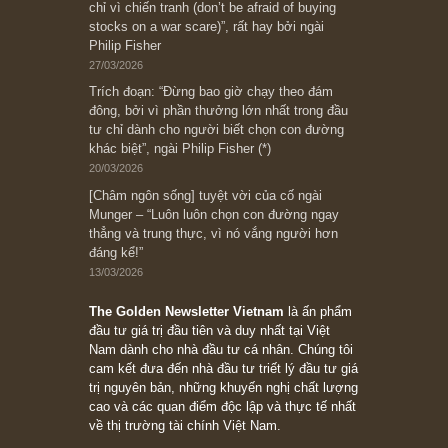
Bài viết gần đây nhất
[Châm ngôn sống] “Làm sao để trở nên giàu
có? Hãy kỷ luật chuẩn bị từng bước một cho
những cú “fast spurts”; rồi đến cuối đời, nếu
người nào xứng đáng, thì ắt sẽ trở nên giàu
có (*)” – cố ngài Charlie Munger
05/06/2026
Ấn phẩm Kỳ 82 (Bản cắt)
08/05/2026
Suy ngẫm ngắn: Chu kỳ của thái độ đám đông
đối với rủi ro, ngài Howard Marks
10/04/2026
Trích đoạn: “Đừng sợ mua cổ phiếu dài hạn
chỉ vì chiến tranh (don’t be afraid of buying
stocks on a war scare)”, rất hay bởi ngài