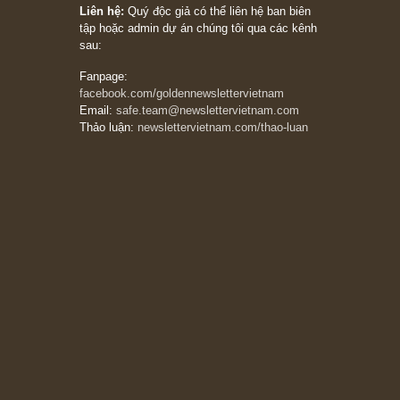
Philip Fisher
27/03/2026
Trích đoạn: “Đừng bao giờ chạy theo đám
đông, bởi vì phần thưởng lớn nhất trong đầu
tư chỉ dành cho người biết chọn con đường
khác biệt”, ngài Philip Fisher (*)
20/03/2026
[Châm ngôn sống] tuyệt vời của cố ngài
Munger – “Luôn luôn chọn con đường ngay
thẳng và trung thực, vì nó vắng người hơn
đáng kể!”
13/03/2026
The Golden Newsletter Vietnam
là ấn phẩm
đầu tư giá trị đầu tiên và duy nhất tại Việt
Nam dành cho nhà đầu tư cá nhân. Chúng tôi
cam kết đưa đến nhà đầu tư triết lý đầu tư giá
trị nguyên bản, những khuyến nghị chất lượng
cao và các quan điểm độc lập và thực tế nhất
về thị trường tài chính Việt Nam.