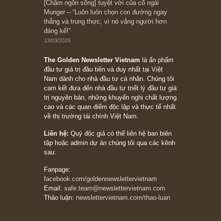
05/06/2026
Ấn phẩm Kỳ 82 (Bản cắt)
08/05/2026
Suy ngẫm ngắn: Chu kỳ của thái độ đám đông
đối với rủi ro, ngài Howard Marks
10/04/2026
Trích đoạn: “Đừng sợ mua cổ phiếu dài hạn
chỉ vì chiến tranh (don’t be afraid of buying
stocks on a war scare)”, rất hay bởi ngài
Philip Fisher
27/03/2026
Trích đoạn: “Đừng bao giờ chạy theo đám
đông, bởi vì phần thưởng lớn nhất trong đầu
tư chỉ dành cho người biết chọn con đường
khác biệt”, ngài Philip Fisher (*)
20/03/2026
[Châm ngôn sống] tuyệt vời của cố ngài
Munger – “Luôn luôn chọn con đường ngay
thẳng và trung thực, vì nó vắng người hơn