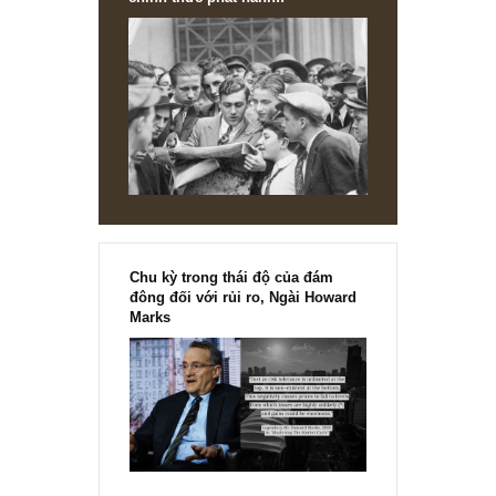
được anh chia sẻ.
S.A.F.E team
REPLY
[Ấn phẩm kỳ 82], 36/36 trang,
chính thức phát hành!!