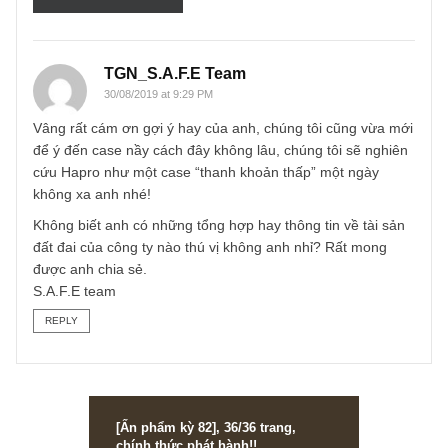
Email
*
TGN_S.A.F.E Team
30/08/2019 at 9:29 PM
Vâng rất cám ơn gợi ý hay của anh, chúng tôi cũng vừa m
để ý đến case nầy cách đây không lâu, chúng tôi sẽ nghiê
cứu Hapro như một case “thanh khoản thấp” một ngày
không xa anh nhé!
Không biết anh có những tổng hợp hay thông tin về tài sả
đất đai của công ty nào thú vị không anh nhỉ? Rất mong