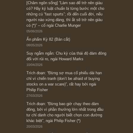
Subscribe ngay (*)
Bài viết gần đây nhất
[Châm ngôn sống] “Làm sao để trở nên giàu
có? Hãy kỷ luật chuẩn bị từng bước một cho
những cú “fast spurts”; rồi đến cuối đời, nếu
người nào xứng đáng, thì ắt sẽ trở nên giàu
có (*)” – cố ngài Charlie Munger