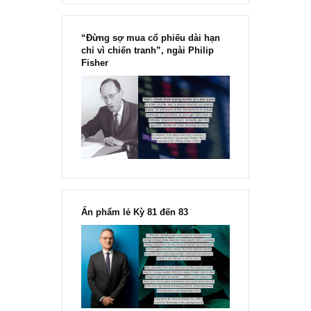
Chu kỳ trong thái độ của đám
đông đối với rủi ro, Ngài Howard
Marks
“Đừng sợ mua cổ phiếu dài hạn
chỉ vì chiến tranh”, ngài Philip
Fisher