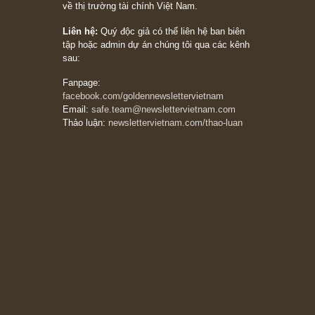
Trích đoạn: “Đừng sợ mua cổ phiếu dài hạn
chỉ vì chiến tranh (don’t be afraid of buying
stocks on a war scare)”, rất hay bởi ngài
Philip Fisher
27/03/2026
Trích đoạn: “Đừng bao giờ chạy theo đám
đông, bởi vì phần thưởng lớn nhất trong đầu
tư chỉ dành cho người biết chọn con đường
khác biệt”, ngài Philip Fisher (*)
20/03/2026
[Châm ngôn sống] tuyệt vời của cố ngài
Munger – “Luôn luôn chọn con đường ngay
thẳng và trung thực, vì nó vắng người hơn
đáng kể!”
13/03/2026
The Golden Newsletter Vietnam
là ấn phẩm
đầu tư giá trị đầu tiên và duy nhất tại Việt
Nam dành cho nhà đầu tư cá nhân. Chúng tôi
cam kết đưa đến nhà đầu tư triết lý đầu tư giá