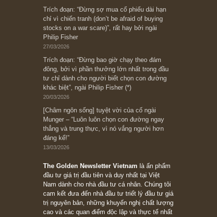
Subscribe ngay (*)
Bài viết gần đây nhất
[Châm ngôn sống] “Làm sao để trở nên giàu
có? Hãy kỷ luật chuẩn bị từng bước một cho
những cú “fast spurts”; rồi đến cuối đời, nếu
người nào xứng đáng, thì ắt sẽ trở nên giàu
có (*)” – cố ngài Charlie Munger
05/06/2026
Ấn phẩm Kỳ 82 (Bản cắt)
08/05/2026
Suy ngẫm ngắn: Chu kỳ của thái độ đám đông
đối với rủi ro, ngài Howard Marks
10/04/2026