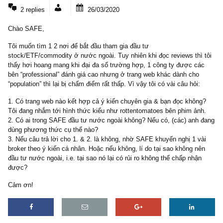
2 COMMENTS
2 replies
26/03/2020
Chào SAFE,
Tôi muốn tìm 1 2 nơi để bắt đầu tham gia đầu tư
stock/ETF/commodity ở nước ngoài. Tuy nhiên khi đọc reviews thì
thấy hơi hoang mang khi đại đa số trường hợp, 1 công ty được c
bên “professional” đánh giá cao nhưng ở trang web khác dành cho
“population” thì lại bị chấm điểm rất thấp. Vì vậy tôi có vài câu hỏi:
1. Có trang web nào kết hợp cả ý kiến chuyên gia & bạn đọc khôn
Tôi đang nhắm tới hình thức kiểu như rottentomatoes bên phim ản
2. Có ai trong SAFE đầu tư nước ngoài không? Nếu có, (các) anh
dùng phương thức cụ thể nào?
3. Nếu câu trả lời cho 1. & 2. là không, nhờ SAFE khuyến nghị 1 v
broker theo ý kiến cá nhân. Hoặc nếu không, lí do tại sao không n
đầu tư nước ngoài, i.e. tại sao nó lại có rủi ro không thể chấp nhậ
được?