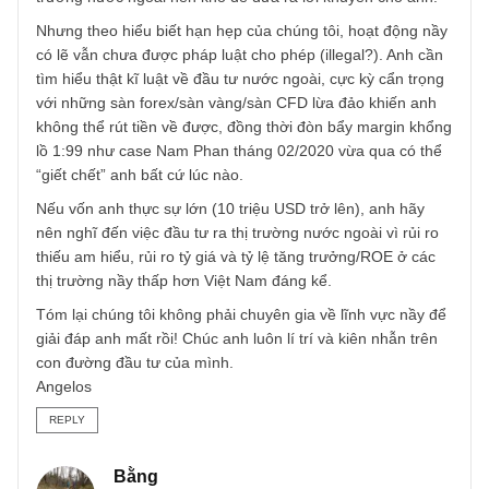
TGN_Angelos
10/04/2020 at 5:00 PM
À hiện tại chúng tôi chưa có kinh nghiệm đầu tư vào thị
trường nước ngoài nên khó để đưa ra lời khuyên cho anh.
Nhưng theo hiểu biết hạn hẹp của chúng tôi, hoạt động n
có lẽ vẫn chưa được pháp luật cho phép (illegal?). Anh cầ
tìm hiểu thật kĩ luật về đầu tư nước ngoài, cực kỳ cẩn trọn
với những sàn forex/sàn vàng/sàn CFD lừa đảo khiến anh
không thể rút tiền về được, đồng thời đòn bẩy margin khổ
lồ 1:99 như case Nam Phan tháng 02/2020 vừa qua có th
“giết chết” anh bất cứ lúc nào.
Nếu vốn anh thực sự lớn (10 triệu USD trở lên), anh hãy
nên nghĩ đến việc đầu tư ra thị trường nước ngoài vì rủi ro