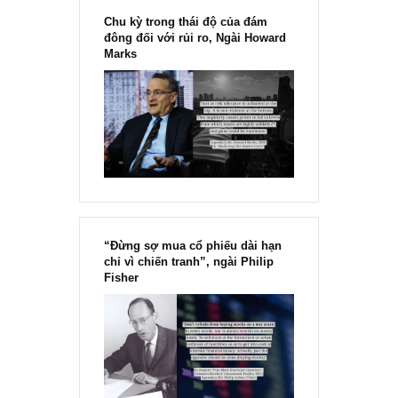
[Ấn phẩm kỳ 82], 36/36 trang,
chính thức phát hành!!
Chu kỳ trong thái độ của đám
đông đối với rủi ro, Ngài Howard
Marks