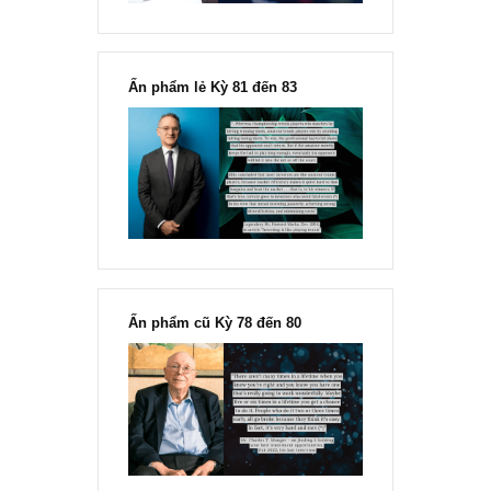
“Đừng sợ mua cổ phiếu dài hạn
chỉ vì chiến tranh”, ngài Philip
Fisher
Ấn phẩm lẻ Kỳ 81 đến 83