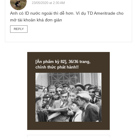
thiếu am hiểu, rủi ro tỷ giá và tỷ lệ tăng trưởng/ROE ở các
thị trường nầy thấp hơn Việt Nam đáng kể.
Tóm lại chúng tôi không phải chuyên gia về lĩnh vực nầy đ
giải đáp anh mất rồi! Chúc anh luôn lí trí và kiên nhẫn trên
con đường đầu tư của mình.
Angelos
REPLY
Bằng
23/05/2020 at 2:30 AM
Anh có ID nước ngoài thì dễ hơn. Ví dụ TD Ameritrade ch
mở tài khoản khá đơn giản
REPLY