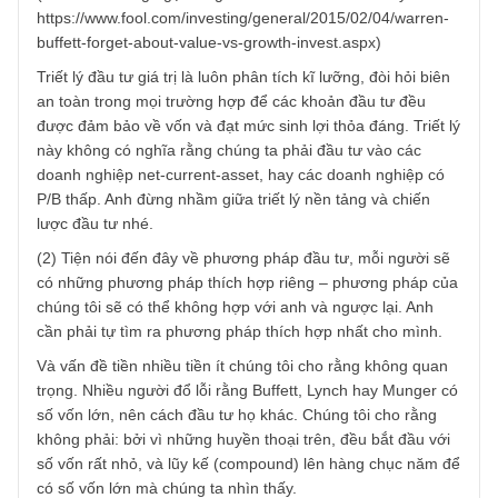
(1) Cần làm rõ với anh ý đầu tiên về “giá trị” & “tăng
trưởng”. Đã có hàng thập kỷ tranh cãi về hai trường pháp
này tại Hoa Kỳ cũng như các nước phát triển khác. Chúng
tôi cho rằng sự tranh cãi đến từ việc hiểu chưa đúng vấn
đề.
Quan điểm chúng tôi cũng giống như ngài Buffett, hay ngà
Chris Davis, rằng yếu tố tăng trưởng (growth) là một thàn
phần trong giá trị thực của một doanh nghiệp. Một doanh
nghiệp tăng trưởng cao nhất thiết sẽ có giá trị hơn nhiều s
với một doanh nghiệp tăng trưởng kém, hoặc một doanh
nghiệp sụt giảm lợi nhuận.
(Nếu anh không ngại tiếng Anh mời anh xem bài này:
https://www.fool.com/investing/general/2015/02/04/warren
buffett-forget-about-value-vs-growth-invest.aspx)
Triết lý đầu tư giá trị là luôn phân tích kĩ lưỡng, đòi hỏi biê
an toàn trong mọi trường hợp để các khoản đầu tư đều
được đảm bảo về vốn và đạt mức sinh lợi thỏa đáng. Triết 