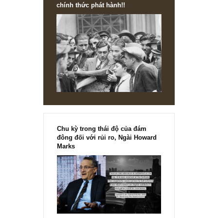
sốt ruột.
Song một chiến lược đầu tư thành công, nhất thiết phải:
một, hợp lí về mặt bản chất; hai, khác biệt với hầu hết số
đông trên thị trường. Do đó, sự cô độc là tất yếu, và hơn
nữa, sự kiên nhẫn cũng là đức tính mà bất kỳ nhà đầu tư
giá trị nào cũng phải rèn luyện.
Chúc anh xây dựng phương pháp cho cá nhân anh thành
công cũng như kiên định với con đường của mình.
Angelos, S.A.F.E Team member
REPLY
[Ấn phẩm kỳ 82], 36/36 trang,
chính thức phát hành!!