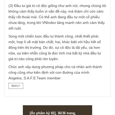
này không có nghĩa rằng chúng ta phải đầu tư vào các
doanh nghiệp net-current-asset, hay các doanh nghiệp có
P/B thấp. Anh đừng nhầm giữa triết lý nền tảng và chiến
lược đầu tư nhé.
(2) Tiện nói đến đây về phương pháp đầu tư, mỗi người s
có những phương pháp thích hợp riêng – phương pháp c
chúng tôi sẽ có thể không hợp với anh và ngược lại. Anh
cần phải tự tìm ra phương pháp thích hợp nhất cho mình.
Và vấn đề tiền nhiều tiền ít chúng tôi cho rằng không qua
trọng. Nhiều người đổ lỗi rằng Buffett, Lynch hay Munger 
số vốn lớn, nên cách đầu tư họ khác. Chúng tôi cho rằng
không phải: bởi vì những huyền thoại trên, đều bắt đầu vớ
số vốn rất nhỏ, và lũy kế (compound) lên hàng chục năm 
có số vốn lớn mà chúng ta nhìn thấy.
(3) Đầu tư giá trị cô độc giống như anh nói, nhưng chúng t
không cảm thấy buồn vì vấn đề này, mà thậm chí còn cả
thấy rất thoải mái. Có thể anh đang đầu tư một cổ phiếu
chưa tăng, trong khi VNIndex tăng mạnh nên anh cảm thấ