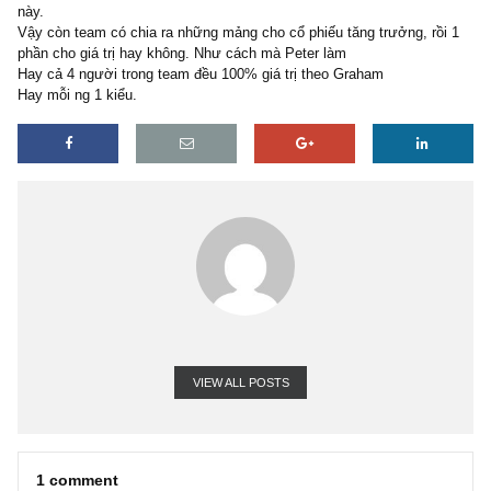
Ông ấy quản lý quỹ nên đầu tư rất nhiều cổ phiếu theo rất nhiều h
tưởng (Quỹ thì có nhiều tiền)
Bản thân mình cũng đọc sách của ông ấy, rất nể phục ông, nhưng 
nhà đầu tư cá nhân, riêng lẻ, mình không hợp vs cách đa dạng ho
tội vạ như của ông ấy.
Mình thích Graham thích Warren thích pp giá trị, nhưng đôi khi thấ
cô độc, đặc biệt trong khoảng thời gian thì trường giá lên-bull mar
này.
Vậy còn team có chia ra những mảng cho cổ phiếu tăng trưởng, rồ
phần cho giá trị hay không. Như cách mà Peter làm
Hay cả 4 người trong team đều 100% giá trị theo Graham
Hay mỗi ng 1 kiểu.