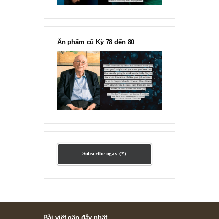
“Đừng sợ mua cổ phiếu dài hạn
chỉ vì chiến tranh”, ngài Philip
Fisher
Ấn phẩm lẻ Kỳ 81 đến 83