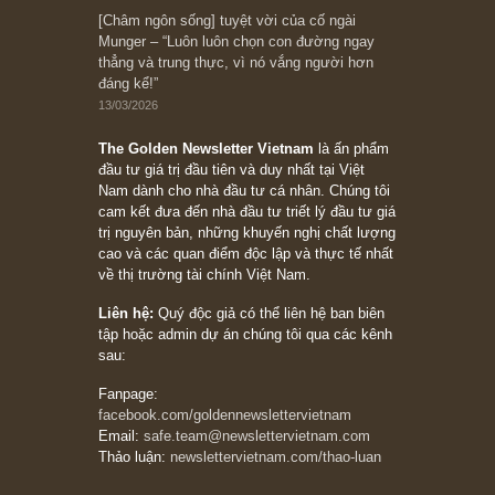
Bài viết gần đây nhất
[Châm ngôn sống] “Làm sao để trở nên giàu
có? Hãy kỷ luật chuẩn bị từng bước một cho
những cú “fast spurts”; rồi đến cuối đời, nếu
người nào xứng đáng, thì ắt sẽ trở nên giàu
có (*)” – cố ngài Charlie Munger
05/06/2026
Ấn phẩm Kỳ 82 (Bản cắt)
08/05/2026
Suy ngẫm ngắn: Chu kỳ của thái độ đám đông
đối với rủi ro, ngài Howard Marks
10/04/2026
Trích đoạn: “Đừng sợ mua cổ phiếu dài hạn
chỉ vì chiến tranh (don’t be afraid of buying
stocks on a war scare)”, rất hay bởi ngài