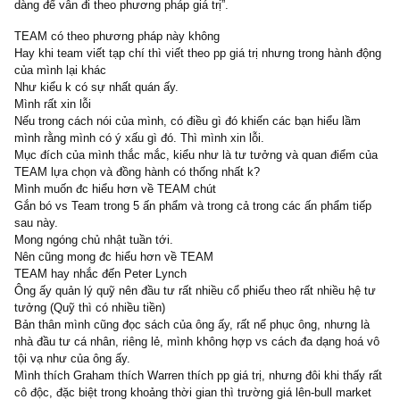
“Để trở thành nhà đầu tư giá trị, và đi theo phương pháp này chư
h là dễ dàng, vì nhà đầu tư giá trị đôi khi ít đc coi trọng, đôi khi rất
độc, và sẽ ra sao nếu như thị trường, mua mảnh đất hôm nay, sá
ngày mai nó tăng gấp đôi. Lúc đó, ai còn muốn làm nhà đầu tư giá 
nữa không. Đâu phải dễ dàng để tránh khỏi sự dao động, đâu phải
dàng để vẫn đi theo phương pháp giá trị”.
TEAM có theo phương pháp này không
Hay khi team viết tạp chí thì viết theo pp giá trị nhưng trong hành
của mình lại khác
Như kiểu k có sự nhất quán ấy.
Mình rất xin lỗi
Nếu trong cách nói của mình, có điều gì đó khiến các bạn hiểu lầ
mình rằng mình có ý xấu gì đó. Thì mình xin lỗi.
Mục đích của mình thắc mắc, kiểu như là tư tưởng và quan điểm
TEAM lựa chọn và đồng hành có thống nhất k?
Mình muốn đc hiểu hơn về TEAM chút
Gắn bó vs Team trong 5 ấn phẩm và trong cả trong các ấn phẩm t
sau này.
Mong ngóng chủ nhật tuần tới.
Nên cũng mong đc hiểu hơn về TEAM
TEAM hay nhắc đến Peter Lynch