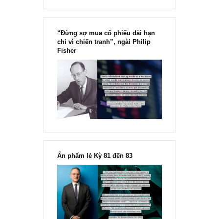
Chu kỳ trong thái độ của đám
đông đối với rủi ro, Ngài Howard
Marks