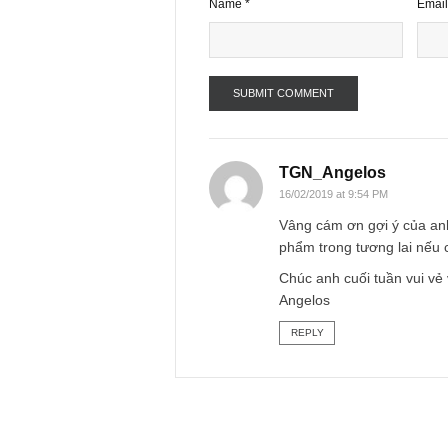
Name
*
TGN_Angelos
16/02/2019 at 9:54 PM
Vâng cám ơn gợi ý 
phẩm trong tương l