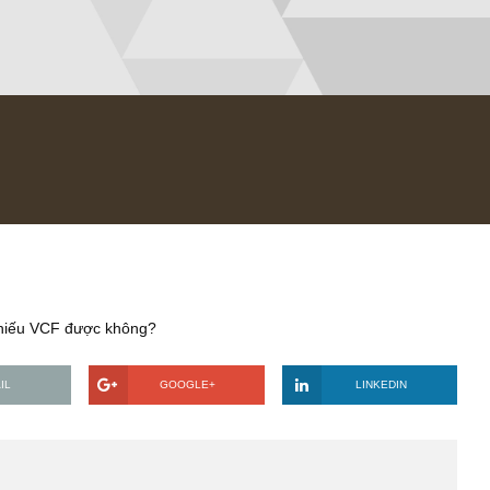
019
ích cổ phiếu VCF được không?
EMAIL
GOOGLE+
LINKE