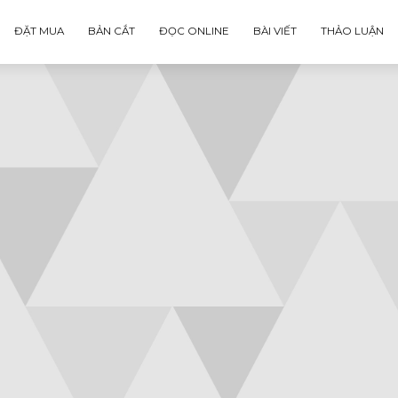
ĐẶT MUA
BẢN CẮT
ĐỌC ONLINE
BÀI VIẾT