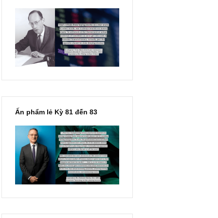
“Đừng sợ mua cổ phiếu dài
hạn chỉ vì chiến tranh”, ngài
Philip Fisher
o ấn
Ấn phẩm lẻ Kỳ 81 đến 83