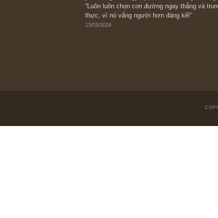
Suy ngẫm ngắn: Chu kỳ của thái độ đá
với rủi ro, ngài Howard Marks
10/04/2026
Trích đoạn: “Đừng sợ mua cổ phiếu dài
chiến tranh (don’t be afraid of buying s
scare)”, rất hay bởi ngài Philip Fisher
27/03/2026
Trích đoạn: “Đừng bao giờ chạy theo 
vì phần thưởng lớn nhất trong đầu tư 
người biết chọn con đường khác biệt”, 
Fisher (*)
20/03/2026
[Châm ngôn sống] tuyệt vời của cố ng
“Luôn luôn chọn con đường ngay thẳng
thực, vì nó vắng người hơn đáng kể!”
13/03/2026