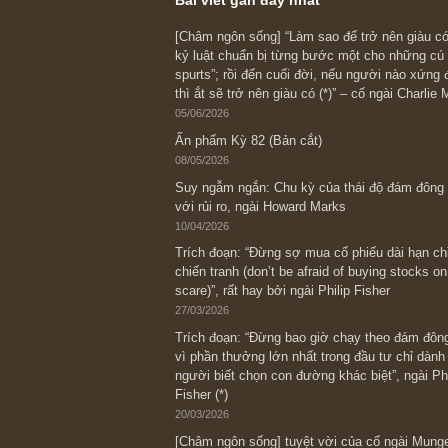
Bài viết gần đây nhất
[Châm ngôn sống] “Làm sao để trở nên
kỷ luật chuẩn bị từng bước một cho nh
spurts”; rồi đến cuối đời, nếu người n
thì ắt sẽ trở nên giàu có (*)” – cố ngài
05/06/2026
Ấn phẩm Kỳ 82 (Bản cắt)
08/05/2026