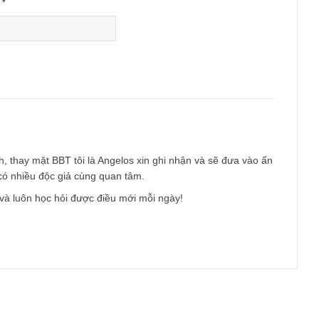
Email
*
của anh, thay mặt BBT tôi là Angelos xin ghi nhận và sẽ đưa và
ai nếu có nhiều độc giả cùng quan tâm.