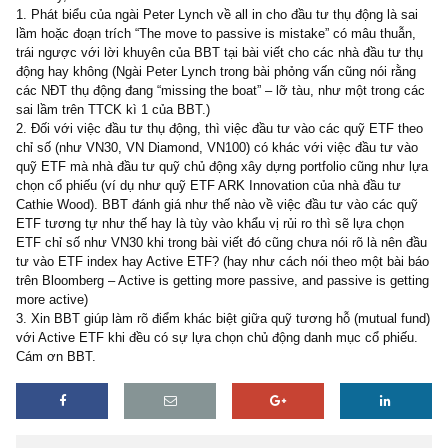
dành 10% còn lại để pick stock for fun (đối với NĐT thế hệ Gen Y
gen Z). Cũng trong bài viết, việc NĐT chủ động chỉ dành cho nhữn
có thời gian, phương pháp riêng, khác biệt với số đông, dành toàn
gian, có kinh nghiệm để có thể “đánh bại thị trường”
Đến đây, xin có ba câu hỏi dành cho BBT:
1. Phát biểu của ngài Peter Lynch về all in cho đầu tư thụ động là 
lầm hoặc đoạn trích “The move to passive is mistake” có mâu thu
trái ngược với lời khuyên của BBT tại bài viết cho các nhà đầu tư
động hay không (Ngài Peter Lynch trong bài phỏng vấn cũng nói r
các NĐT thụ động đang “missing the boat” – lỡ tàu, như một trong
sai lầm trên TTCK kì 1 của BBT.)
2. Đối với việc đầu tư thụ động, thì việc đầu tư vào các quỹ ETF 
chỉ số (như VN30, VN Diamond, VN100) có khác với việc đầu tư 
quỹ ETF mà nhà đầu tư quỹ chủ động xây dựng portfolio cũng nh
chọn cổ phiếu (ví dụ như quỹ ETF ARK Innovation của nhà đầu tư
Cathie Wood). BBT đánh giá như thế nào về việc đầu tư vào các 
ETF tương tự như thế hay là tùy vào khẩu vị rủi ro thì sẽ lựa chọ
ETF chỉ số như VN30 khi trong bài viết đó cũng chưa nói rõ là nê
tư vào ETF index hay Active ETF? (hay như cách nói theo một bà
trên Bloomberg – Active is getting more passive, and passive is ge
more active)