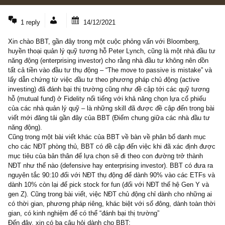
1 COMMENT
1 reply
14/12/2021
Xin chào BBT, gần đây trong một cuộc phỏng vấn với Bloomberg,
huyền thoại quản lý quỹ tương hỗ Peter Lynch, cũng là một nhà đ
năng động (enterprising investor) cho rằng nhà đầu tư không nên 
tất cả tiền vào đầu tư thụ động – “The move to passive is mistake
lấy dẫn chứng từ việc đầu tư theo phương pháp chủ động (active
investing) đã đánh bại thị trường cũng như đề cập tới các quỹ tư
hỗ (mutual fund) ở Fidelity nổi tiếng với khả năng chọn lựa cổ phi
của các nhà quản lý quỹ – là những skill đã được đề cập đến tron
viết mới đăng tải gần đây của BBT (Điểm chung giữa các nhà đầu
năng động).
Cũng trong một bài viết khác của BBT về bàn về phân bổ danh m
cho các NĐT phòng thủ, BBT có đề cập đến việc khi đã xác định
mục tiêu của bản thân để lựa chọn sẽ đi theo con đường trở thàn
NĐT như thế nào (defensive hay enterprising investor). BBT có đư
nguyên tắc 90:10 đối với NĐT thụ động để dành 90% vào các ETF