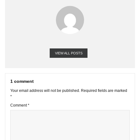
3. Xin BBT giúp làm rõ điểm khác biệt giữa quỹ tương hỗ (mutual 
với Active ETF khi đều có sự lựa chọn chủ động danh mục cổ phi
Cám ơn BBT.
VIEW ALL POSTS
1 comment