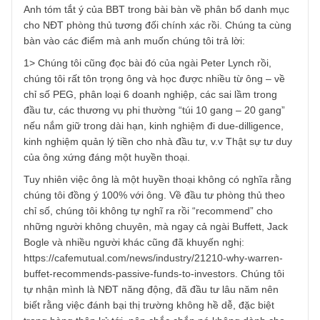
TGN_S.A.F.E Team
15/01/2022 at 8:10 PM
Vâng cám ơn câu hỏi rất hay và hóc búa của anh. Rất
mong được biết quý danh của anh!
Anh tóm tắt ý của BBT trong bài bàn về phân bổ danh mụ
cho NĐT phòng thủ tương đối chính xác rồi. Chúng ta cùn
bàn vào các điểm mà anh muốn chúng tôi trả lời:
1> Chúng tôi cũng đọc bài đó của ngài Peter Lynch rồi,
chúng tôi rất tôn trọng ông và học được nhiều từ ông – về
chỉ số PEG, phân loại 6 doanh nghiệp, các sai lầm trong
đầu tư, các thương vụ phi thường “túi 10 gang – 20 gang”
nếu nắm giữ trong dài hạn, kinh nghiệm đi due-dilligence,