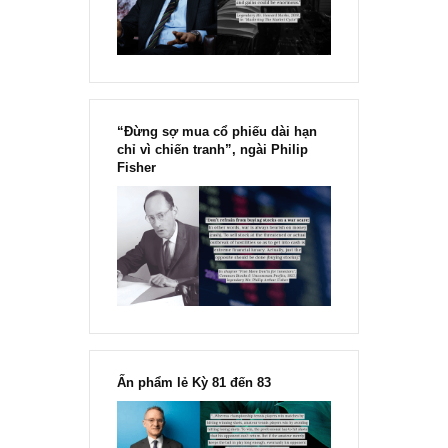
[Ấn phẩm kỳ 82], 36/36 trang,
chính thức phát hành!!
Chu kỳ trong thái độ của đám
đông đối với rủi ro, Ngài Howard
Marks