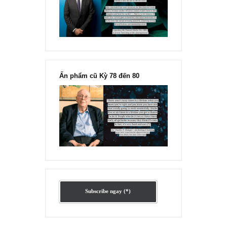
“Đừng sợ mua cổ phiếu dài hạn
chỉ vì chiến tranh”, ngài Philip
Fisher
Ấn phẩm lẻ Kỳ 81 đến 83