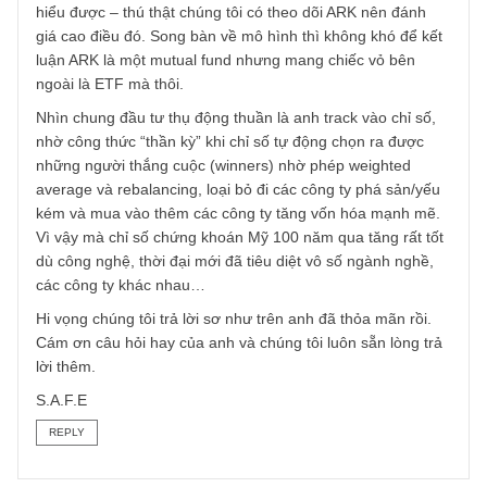
equity hay private equity, thì nếu anh đầu tư đúng nghĩa
chứ không phải đầu cơ, thì anh sẽ không lỡ gì cả mà còn
được hưởng lãi kép sau hàng thập kỷ (*) Còn nếu ý anh là
anh tin rằng anh sẽ tìm ra được những chiếc túi 10 gang, t
50 gang, túi 100 gang trong vài thập kỷ tới mà không cần
phải đầu tư thụ động thì anh là NĐT năng động mất rồi! T
thì anh đâu cần phải lăn tăn gì nữa nhỉ?
2> & 3> Chúng tôi không nghĩ Cathie Wood & quỹ ARKK
của bà ta là đầu tư thụ động, như anh đã thấy vài tháng v
qua rồi (cười) – performance của họ không theo sát một c
số nào cả. Tuy nhiên không thể phủ nhận quỹ ARKK có
nhiều nhân tài trẻ rất am hiểu xu hướng công nghệ mới v
có những “insights” về các công ty lạ như Tesla, Roku, Uni
Software, hay một số các cty biotech trước cả khi thị trườ
hiểu được – thú thật chúng tôi có theo dõi ARK nên đánh
giá cao điều đó. Song bàn về mô hình thì không khó để kế
luận ARK là một mutual fund nhưng mang chiếc vỏ bên
ngoài là ETF mà thôi.