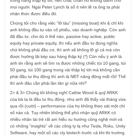
kinh nghiệm quản lý tiền cho nhà đầu tư, v.v Thật sự tư du
của ông xứng đáng một huyền thoại.
Tuy nhiên việc ông là một huyền thoại không có nghĩa rằn
chúng tôi đồng ý 100% với ông. Về đầu tư phòng thủ theo
chỉ số, chúng tôi không tự nghĩ ra rồi “recommend” cho
những người không chuyên, mà ngay cả ngài Buffett, Jac
Bogle và nhiều người khác cũng đã khuyến nghị:
https://cafemutual.com/news/industry/21210-why-warren-
buffet-recommends-passive-funds-to-investors. Chúng tôi
tự nhận mình là NĐT năng động, đã đầu tư lâu năm nên
biết rằng việc đánh bại thị trường không hề dễ, đặc biệt
trong hàng thập kỷ tới, nên chắc chắn nó không dành cho
mọi người. Ngài Peter Lynch là số ít nên lẽ ra ông ta phải
nhận thức được điều đó.
Chúng tôi cho rằng việc “lỡ tàu” (missing boat) khi & chỉ kh
anh không đầu tư vào cổ phiếu, vào doanh nghiệp. Còn a
đã đầu tư, cho dù ở thể nào, passive hay active, public