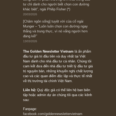
Subscribe ngay (*)
Bài viết gần đây nhất
[Châm ngôn sống] “Làm sao để trở nên giàu
có? Hãy kỷ luật chuẩn bị từng bước một cho
những cú “fast spurts”; rồi đến cuối đời, nếu
người nào xứng đáng, thì ắt sẽ trở nên giàu
có (*)” – cố ngài Charlie Munger
05/06/2026
Ấn phẩm Kỳ 82 (Bản cắt)
08/05/2026
Suy ngẫm ngắn: Chu kỳ của thái độ đám đông
đối với rủi ro, ngài Howard Marks
10/04/2026