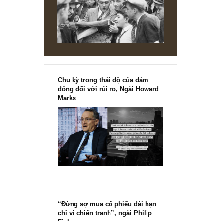
All in mà chính ngài Munger cũng nhắc tới.
Một lần nữa xin cảm ơn. Các bài viết của BBT đã giúp ích
cho tôi rất nhiều.
REPLY
[Ấn phẩm kỳ 82], 36/36 trang,
chính thức phát hành!!