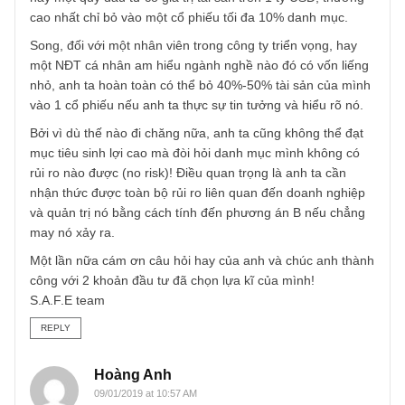
(2) Về tỷ trọng % nên như thế nào? Đây quả thực là câu h
khó bởi vì nó phụ thuộc vào nhận định của riêng anh. Về l
thuyết, như lời khuyên của ngài Buffett, cổ phiếu nào càng
tuyệt vời, dễ đoán (predictable) và có ban lãnh đạo đáng t
cậy, thì ta càng nên dành phần lớn danh mục của mình v
đó.
Trên thực tế, vốn anh càng lớn, thì tỉ trọng của cổ phiếu l
nhất trong danh mục nên càng nhỏ để giảm thiểu rủi ro vi
mô. Chẳng hạn, một tập đoàn đầu tư lớn như Berkshire,
hay một quỹ đầu tư có giá trị tài sản trên 1 tỷ USD, thườn
cao nhất chỉ bỏ vào một cổ phiếu tối đa 10% danh mục.
Song, đối với một nhân viên trong công ty triển vọng, hay
một NĐT cá nhân am hiểu ngành nghề nào đó có vốn liến
nhỏ, anh ta hoàn toàn có thể bỏ 40%-50% tài sản của mì
vào 1 cổ phiếu nếu anh ta thực sự tin tưởng và hiểu rõ nó.
Bởi vì dù thế nào đi chăng nữa, anh ta cũng không thể đạt
mục tiêu sinh lợi cao mà đòi hỏi danh mục mình không có