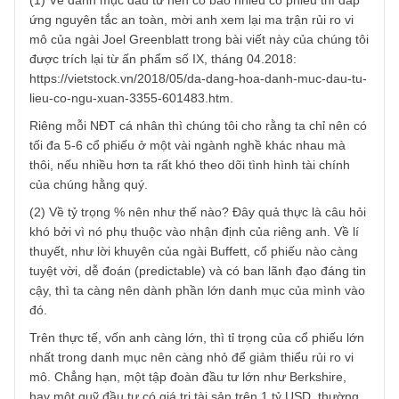
TGN_S.A.F.E Team
08/01/2019 at 3:44 PM
Vâng chào anh, anh có câu hỏi khá hay, mong được biết
quý danh của anh.
(1) Về danh mục đầu tư nên có bao nhiêu cổ phiếu thì đá
ứng nguyên tắc an toàn, mời anh xem lại ma trận rủi ro vi
mô của ngài Joel Greenblatt trong bài viết này của chúng t
được trích lại từ ấn phẩm số IX, tháng 04.2018:
https://vietstock.vn/2018/05/da-dang-hoa-danh-muc-dau-t
lieu-co-ngu-xuan-3355-601483.htm.
Riêng mỗi NĐT cá nhân thì chúng tôi cho rằng ta chỉ nên 
tối đa 5-6 cổ phiếu ở một vài ngành nghề khác nhau mà
thôi, nếu nhiều hơn ta rất khó theo dõi tình hình tài chính
của chúng hằng quý.