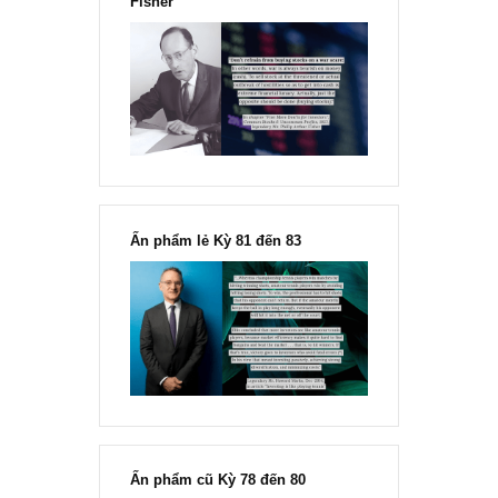
Chu kỳ trong thái độ của đám
đông đối với rủi ro, Ngài Howard
Marks
“Đừng sợ mua cổ phiếu dài hạn
chỉ vì chiến tranh”, ngài Philip
Fisher