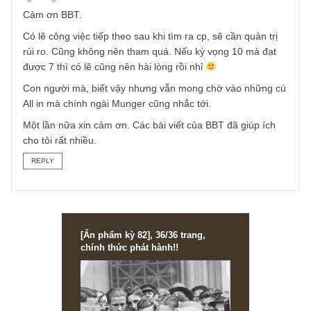
rủi ro nào được (no risk)! Điều quan trọng là anh ta cần
nhận thức được toàn bộ rủi ro liên quan đến doanh nghiệ
và quản trị nó bằng cách tính đến phương án B nếu chẳn
may nó xảy ra.
Một lần nữa cám ơn câu hỏi hay của anh và chúc anh thà
công với 2 khoản đầu tư đã chọn lựa kĩ của mình!
S.A.F.E team
REPLY
Hoàng Anh
09/01/2019 at 10:57 AM
Cảm ơn BBT.
Có lẽ công việc tiếp theo sau khi tìm ra cp, sẽ cần quản trị
rủi ro. Cũng không nên tham quá. Nếu kỳ vọng 10 mà đạt
được 7 thì có lẽ cũng nên hài lòng rồi nhỉ
Con người mà, biết vậy nhưng vẫn mong chờ vào những 