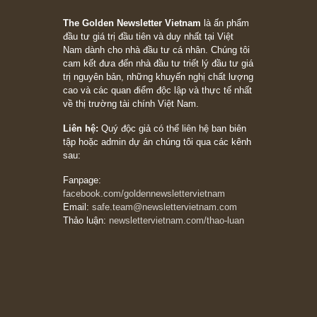
những cú “fast spurts”; rồi đến cuối đời, nếu
người nào xứng đáng, thì ắt sẽ trở nên giàu
có (*)” – cố ngài Charlie Munger
05/06/2026
Ấn phẩm Kỳ 82 (Bản cắt)
08/05/2026
Suy ngẫm ngắn: Chu kỳ của thái độ đám đông
đối với rủi ro, ngài Howard Marks
10/04/2026
Trích đoạn: “Đừng sợ mua cổ phiếu dài hạn
chỉ vì chiến tranh (don’t be afraid of buying
stocks on a war scare)”, rất hay bởi ngài
Philip Fisher
27/03/2026
Trích đoạn: “Đừng bao giờ chạy theo đám
đông, bởi vì phần thưởng lớn nhất trong đầu
tư chỉ dành cho người biết chọn con đường
khác biệt”, ngài Philip Fisher (*)
20/03/2026