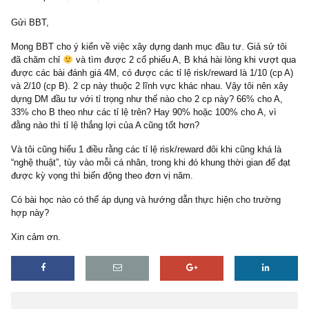
2 replies
08/01/2019
Gửi BBT,
Mong BBT cho ý kiến về việc xây dựng danh mục đầu tư. Giả sử 
đã chăm chỉ
và tìm được 2 cổ phiếu A, B khá hài lòng khi vượ
được các bài đánh giá 4M, có được các tỉ lệ risk/reward là 1/10 (c
và 2/10 (cp B). 2 cp này thuộc 2 lĩnh vực khác nhau. Vậy tôi nên 
dựng DM đầu tư với tỉ trọng như thế nào cho 2 cp này? 66% cho 
33% cho B theo như các tỉ lệ trên? Hay 90% hoặc 100% cho A, vì
đằng nào thì tỉ lệ thắng lợi của A cũng tốt hơn?
Và tôi cũng hiểu 1 điều rằng các tỉ lệ risk/reward đôi khi cũng khá l
“nghệ thuật”, tùy vào mỗi cá nhân, trong khi đó khung thời gian để
được kỳ vọng thì biến động theo đơn vị năm.
Có bài học nào có thể áp dụng và hướng dẫn thực hiện cho trườn
hợp này?
Xin cảm ơn.