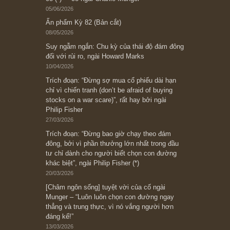
Subscribe ngay (*)
Bài viết gần đây nhất
[Châm ngôn sống] “Làm sao để trở nên giàu
có? Hãy kỷ luật chuẩn bị từng bước một cho