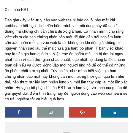
1 reply
A TGN Subscriber
10/10/2023
Xin chào BBT,
Dạo gần đây việc truy cập vào website bị báo do lỗi bảo mật khi
certificate hết hạn. Tinh đến hôm mình viết nội dung này đã gần 1
tháng mà chứng chỉ vẫn chưa được gia hạn. Cá nhân mình cho r
việc chưa gia hạn chứng nhận bảo mật để dẫn đến trải nghiệm luô
cần xác nhận mỗi lần vào web là rất không ổn khi độc giả không bi
nguyên nhân sao lâu thế mà chưa gia hạn: bộ phận IT bận việc kh
hay là tiền gia hạn quá lớn. Việc các ấn phẩm mà lịch bị dời lại n
phát hành vì cần thời gian chau chuốt, cập nhật nội dung là điều 
toàn dễ hiểu và được đông đảo mọi người ủng hộ để có thể có n
ấn phẩm chất lượng nhất. Tuy nhiên, như mình biết việc gia hạn
chứng nhận bảo mật này không cần một lượng thời gian quá lớn 
thế, nên thực sự lấy làm phiền lòng khi mỗi lần truy cập lại một lầ
nhận. Hy vọng bộ phận IT của BBT sớm làm việc với nhà cung cấ
giải quyết dứt điểm tình trạng này để người dùng vào web của te
có trải nghiệm tốt và hiệu quả hơn.