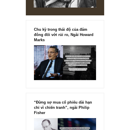
[Ấn phẩm kỳ 82], 36/36 trang,
chính thức phát hành!!
Chu kỳ trong thái độ của đám
đông đối với rủi ro, Ngài Howard
Marks