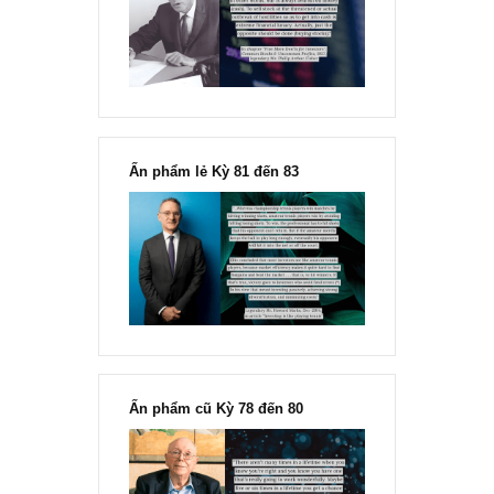
“Đừng sợ mua cổ phiếu dài hạn
chỉ vì chiến tranh”, ngài Philip
Fisher