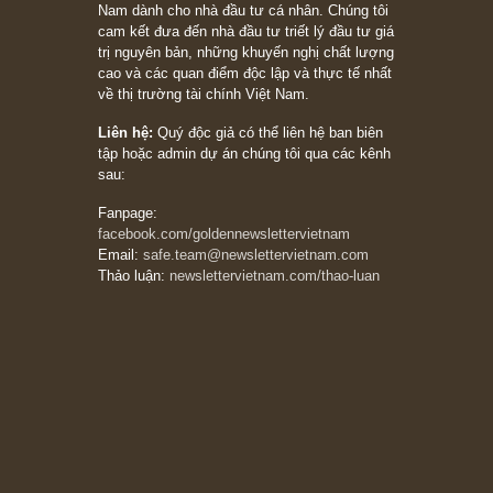
đối với rủi ro, ngài Howard Marks
10/04/2026
Trích đoạn: “Đừng sợ mua cổ phiếu dài hạn
chỉ vì chiến tranh (don’t be afraid of buying
stocks on a war scare)”, rất hay bởi ngài
Philip Fisher
27/03/2026
Trích đoạn: “Đừng bao giờ chạy theo đám
đông, bởi vì phần thưởng lớn nhất trong đầu
tư chỉ dành cho người biết chọn con đường
khác biệt”, ngài Philip Fisher (*)
20/03/2026
[Châm ngôn sống] tuyệt vời của cố ngài
Munger – “Luôn luôn chọn con đường ngay
thẳng và trung thực, vì nó vắng người hơn
đáng kể!”
13/03/2026
The Golden Newsletter Vietnam
là ấn phẩm
đầu tư giá trị đầu tiên và duy nhất tại Việt