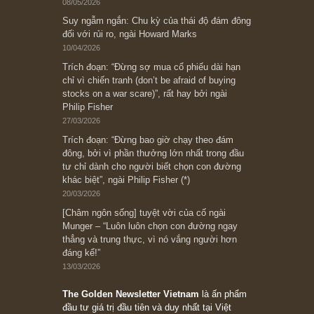
Subscribe ngay (*)
Bài viết gần đây nhất
[Châm ngôn sống] “Làm sao để trở nên giàu
có? Hãy kỷ luật chuẩn bị từng bước một cho
những cú “fast spurts”; rồi đến cuối đời, nếu
người nào xứng đáng, thì ắt sẽ trở nên giàu
có (*)” – cố ngài Charlie Munger
05/06/2026
Ấn phẩm Kỳ 82 (Bản cắt)
08/05/2026
Suy ngẫm ngắn: Chu kỳ của thái độ đám đông