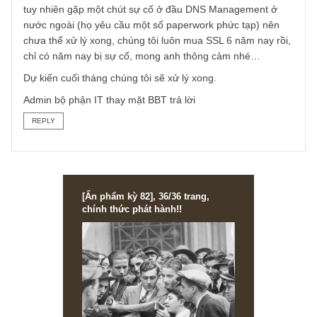
TGN_S.A.F.E Team
10/10/2023 at 4:27 PM
Cám ơn anh đã góp ý,
Thú thực với anh là tiền SSL này rất nhỏ, chỉ chưa đầy 1
triệu VND/năm, chúng tôi đã trả tiền cho nhà cung cấp rồi,
tuy nhiên gặp một chút sự cố ở đầu DNS Management ở
nước ngoài (họ yêu cầu một số paperwork phức tạp) nên
chưa thể xử lý xong, chúng tôi luôn mua SSL 6 năm nay rồ
chỉ có năm nay bị sự cố, mong anh thông cảm nhé…
Dự kiến cuối tháng chúng tôi sẽ xử lý xong.
Admin bộ phận IT thay mặt BBT trả lời
REPLY