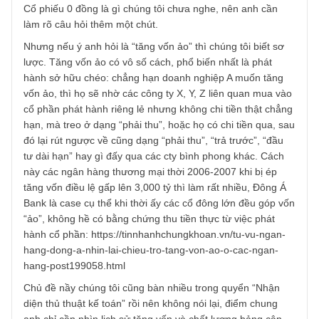
(cùng tập đoàn), hoặc là tiền vay nhưng giả danh huy độn
cổ phần hoặc tiền thu từ kinh doanh
REPLY
TGN_S.A.F.E Team
29/11/2021 at 7:29 PM
Vâng cám ơn câu hỏi thú vị của anh,
Cổ phiếu 0 đồng là gì chúng tôi chưa nghe, nên anh cần
làm rõ câu hỏi thêm một chút.
Nhưng nếu ý anh hỏi là “tăng vốn ảo” thì chúng tôi biết sơ
lược. Tăng vốn ảo có vô số cách, phổ biến nhất là phát
hành sở hữu chéo: chẳng hạn doanh nghiệp A muốn tăng
vốn ảo, thì họ sẽ nhờ các công ty X, Y, Z liên quan mua v
cổ phần phát hành riêng lẻ nhưng không chi tiền thật chẳ
hạn, mà treo ở dạng “phải thu”, hoặc họ có chi tiền qua, s
đó lại rút ngược về cũng dạng “phải thu”, “trả trước”, “đầu
tư dài hạn” hay gì đấy qua các cty bình phong khác. Cách