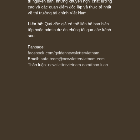
đối với rủi ro, ngài Howard Marks
10/04/2026
Trích đoạn: “Đừng sợ mua cổ phiếu dài hạn
chỉ vì chiến tranh (don’t be afraid of buying
stocks on a war scare)”, rất hay bởi ngài
Philip Fisher
27/03/2026
Trích đoạn: “Đừng bao giờ chạy theo đám
đông, bởi vì phần thưởng lớn nhất trong đầu
tư chỉ dành cho người biết chọn con đường
khác biệt”, ngài Philip Fisher (*)
20/03/2026
[Châm ngôn sống] tuyệt vời của cố ngài
Munger – “Luôn luôn chọn con đường ngay
thẳng và trung thực, vì nó vắng người hơn
đáng kể!”
13/03/2026
The Golden Newsletter Vietnam
là ấn phẩm
đầu tư giá trị đầu tiên và duy nhất tại Việt