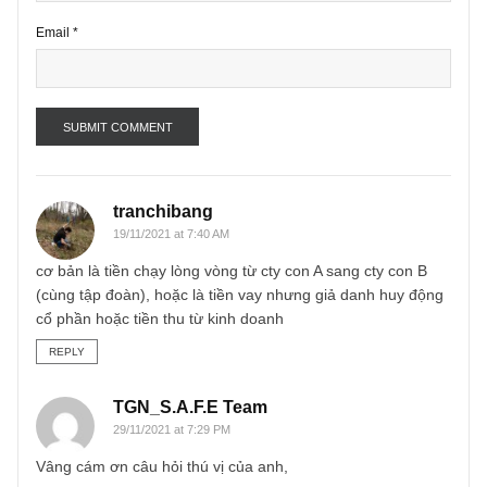
Name
*
Email
*
tranchibang
19/11/2021 at 7:40 AM
cơ bản là tiền chạy lòng vòng từ cty con A sang cty con B