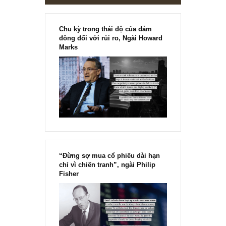
[Ấn phẩm kỳ 82], 36/36 trang,
chính thức phát hành!!
Chu kỳ trong thái độ của đám
đông đối với rủi ro, Ngài Howard
Marks