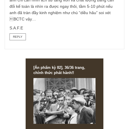
này các ngân hàng thương mại thời 2006-2007 khi bị ép
tăng vốn điều lệ gấp lên 3,000 tỷ thì làm rất nhiều, Đông Á
Bank là case cụ thể khi thời ấy các cổ đông lớn đều góp v
“ảo”, không hề có bằng chứng thu tiền thực từ việc phát
hành cổ phần: https://tinnhanhchungkhoan.vn/tu-vu-ngan-
hang-dong-a-nhin-lai-chieu-tro-tang-von-ao-o-cac-ngan-
hang-post199058.html
Chủ đề nầy chúng tôi cũng bàn nhiều trong quyển “Nhận
diện thủ thuật kế toán” rồi nên không nói lại, điểm chung
anh chỉ cần nhìn lịch sử tăng vốn và chất lượng bảng cân
đối kế toán là nhìn ra được ngay thôi, tầm 5-10 phút nếu
anh đã tràn đầy kinh nghiệm như chú “diều hâu” soi xét
BCTC vậy…
S.A.F.E
REPLY