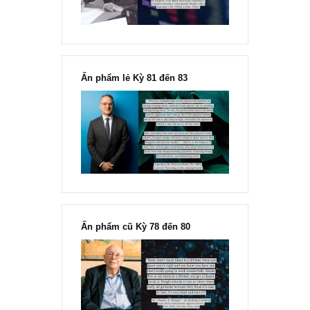
“Đừng sợ mua cổ phiếu dài hạn
chỉ vì chiến tranh”, ngài Philip
Fisher