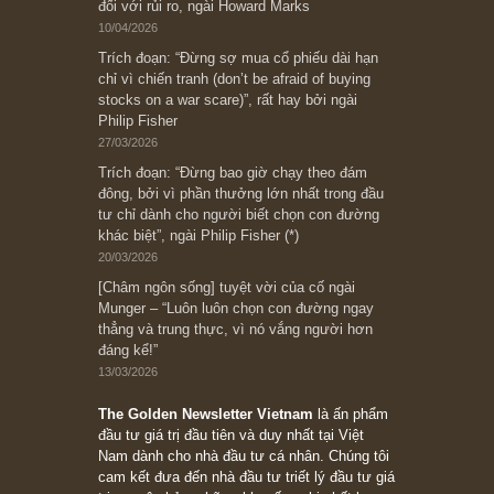
Subscribe ngay (*)
Bài viết gần đây nhất
[Châm ngôn sống] “Làm sao để trở nên giàu
có? Hãy kỷ luật chuẩn bị từng bước một cho
những cú “fast spurts”; rồi đến cuối đời, nếu
người nào xứng đáng, thì ắt sẽ trở nên giàu
có (*)” – cố ngài Charlie Munger
05/06/2026
Ấn phẩm Kỳ 82 (Bản cắt)
08/05/2026
Suy ngẫm ngắn: Chu kỳ của thái độ đám đông