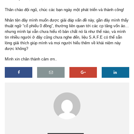
2 replies
18/11/2021
Thân chào đội ngũ, chúc các bạn ngày một phát triển và thành côn
Nhân tện đây mình muốn được giải đáp vấn đề này, gần đây mình
thuật ngữ “cổ phiếu 0 đồng”, thường liên quan tới các cp tăng vố
nhưng mình lại vẫn chưa hiểu rõ bản chất nó là như thế nào, và m
tin nhiều người ở đây cũng chưa nghe đến, liệu S.A.F.E có thể sẵ
lòng giải thích giúp mình và mọi người hiểu thêm về khái niệm nà
được không?
Mình xin chân thành cảm ơn..