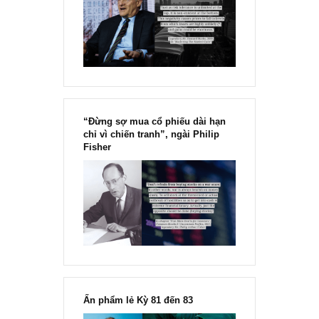
Chu kỳ trong thái độ của đám
đông đối với rủi ro, Ngài Howard
Marks