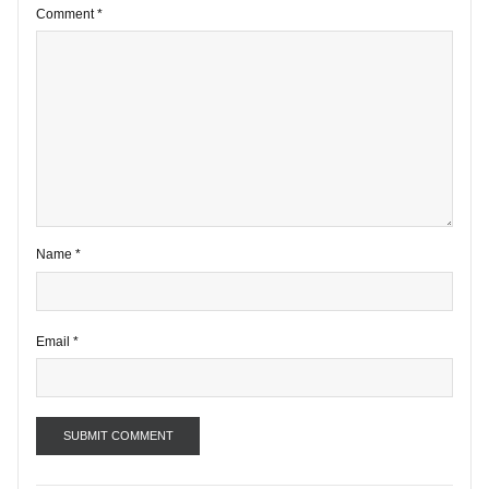
1 comment
Your email address will not be published.
Required fields are marke
*
Comment
*
Name
*
Email
*