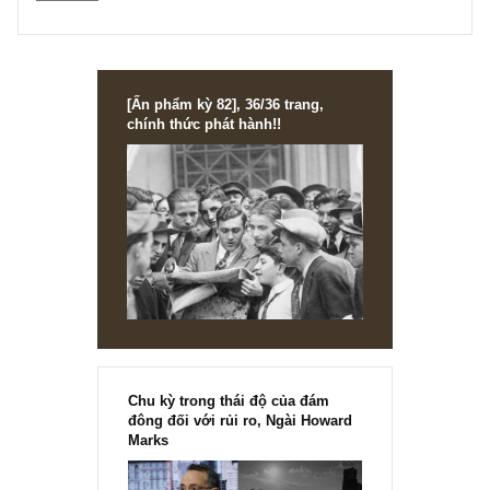
vốn nhanh chóng và thực hiện chương trình mua ETF. Tại
sao các anh phải trả mức phí 2%-3%/NAV mỗi năm chỉ để
nhà quản lý mô phỏng VN30-Index (thậm chí họ còn
underperform chỉ số nầy do trading quá nhiều, lựa chọn c
phiếu tồi, v.v), thứ lẽ ra các anh có thể mô phỏng dễ dàng
thông qua ETF với chi phí thấp hơn đáng kể?
Tôi xin trả lời sơ vậy, hi vọng anh đã rõ rồi anh nhé!
Angelos
REPLY
[Ấn phẩm kỳ 82], 36/36 trang,
chính thức phát hành!!