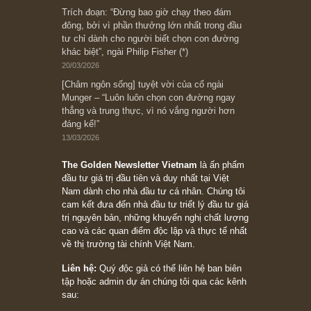
Bài viết gần đây nhất
[Châm ngôn sống] “Làm sao để trở nên giàu
có? Hãy kỷ luật chuẩn bị từng bước một cho
những cú “fast spurts”; rồi đến cuối đời, nếu
người nào xứng đáng, thì ắt sẽ trở nên giàu
có (*)” – cố ngài Charlie Munger
05/06/2026
Ấn phẩm Kỳ 82 (Bản cắt)
08/05/2026
Suy ngẫm ngắn: Chu kỳ của thái độ đám đông
đối với rủi ro, ngài Howard Marks
10/04/2026
Trích đoạn: “Đừng sợ mua cổ phiếu dài hạn
chỉ vì chiến tranh (don’t be afraid of buying
stocks on a war scare)”, rất hay bởi ngài
Philip Fisher
27/03/2026