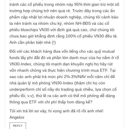
mua vào số lượng lớn lúc định giá trung bình thị trường rẻ
mạt và nắm giữ trong thời gian rất dài (từ 20 năm trở lên),
anh sẽ thấy điều kì diệu của lãi kép. Hoặc cách khác anh 
thể nắm giữ các cổ phiếu phòng thủ, mang lại lợi suất cổ
tức vượt trội như watch list mà chúng tôi đã liệt kê.
Mặt khác đối với các NĐT năng động (trong đó có chúng
tôi), chúng tôi cần có sự vượt trội so với chỉ số tham chiếu
(benchmark index) như VN30, nên hầu như chúng tôi đều
tránh các cổ phiếu trong nhóm này 95% thời gian trừ một 
trường hợp chúng trở nên quá rẻ. Trước đây trong các ấn
phẩm cập nhật lợi nhuận doanh nghiệp, chúng tôi cảnh b
ta nên tránh xa nhóm chu kỳ, nhóm NH-BĐS và các cổ
phiếu bluechips VN30 với định giá quá cao, chứ chúng tôi
chưa bao giờ khẳng định rằng 100% cổ phiếu VN30 đều tệ
Anh cần phân biệt nhé (!)
Đối với các khách hàng đưa vốn liếng cho các quỹ mutual
funds lấy phí đắt đỏ và phần lớn danh mục của họ nằm ở 
VN30-Index, chúng tôi mạnh dạn khuyến nghị họ hãy rút