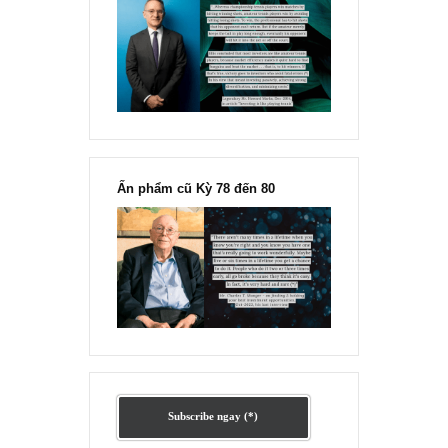
“Đừng sợ mua cổ phiếu dài hạn
chỉ vì chiến tranh”, ngài Philip
Fisher
Ấn phẩm lẻ Kỳ 81 đến 83