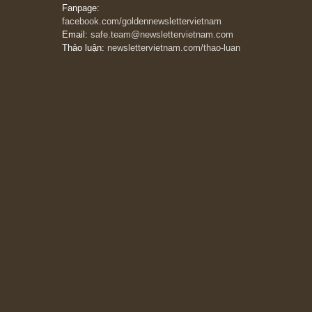
Trích đoạn: “Đừng bao giờ chạy theo đám
đông, bởi vì phần thưởng lớn nhất trong đầu
tư chỉ dành cho người biết chọn con đường
khác biệt”, ngài Philip Fisher (*)
20/03/2026
[Châm ngôn sống] tuyệt vời của cố ngài
Munger – “Luôn luôn chọn con đường ngay
thẳng và trung thực, vì nó vắng người hơn
đáng kể!”
13/03/2026
The Golden Newsletter Vietnam
là ấn phẩm
đầu tư giá trị đầu tiên và duy nhất tại Việt
Nam dành cho nhà đầu tư cá nhân. Chúng tôi
cam kết đưa đến nhà đầu tư triết lý đầu tư giá
trị nguyên bản, những khuyến nghị chất lượng
cao và các quan điểm độc lập và thực tế nhất
về thị trường tài chính Việt Nam.
Liên hệ:
Quý độc giả có thể liên hệ ban biên