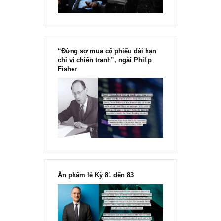
Chu kỳ trong thái độ của đám
đông đối với rủi ro, Ngài Howard
Marks
“Đừng sợ mua cổ phiếu dài hạn
chỉ vì chiến tranh”, ngài Philip