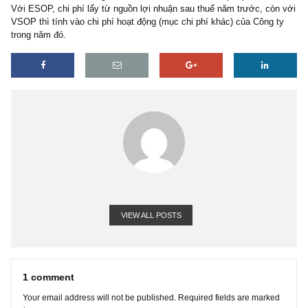
quyền khác như ở cổ phiếu phổ thông. HĐQT Công ty sẽ hủy bỏ v
chọn bán nếu Công ty gặp khó khăn, hoặc cá nhân rời khỏi Công t
hay bị kỷ luật…
Sự khác biệt lớn nhất giữa ESOP và VSOP đó là chi phí phát hàn
Với ESOP, chi phí lấy từ nguồn lợi nhuận sau thuế năm trước, cò
VSOP thì tính vào chi phí hoạt động (mục chi phí khác) của Công 
trong năm đó.
VIEW ALL POSTS