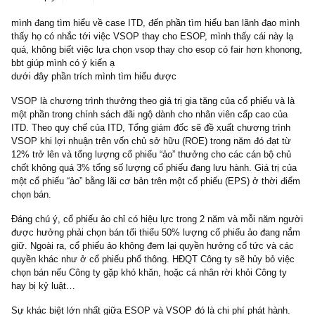
1 reply
10/10/2021
mình đang tìm hiểu về case ITD, đến phần tìm hiểu ban lãnh đạo 
thấy họ có nhắc tới việc VSOP thay cho ESOP, mình thấy cái này
quá, không biết việc lựa chọn vsop thay cho esop có fair hơn kho
bbt giúp mình có ý kiến ạ
dưới đây phần trích mình tìm hiểu được
VSOP là chương trình thưởng theo giá trị gia tăng của cổ phiếu và
một phần trong chính sách đãi ngộ dành cho nhân viên cấp cao củ
ITD. Theo quy chế của ITD, Tổng giám đốc sẽ đề xuất chương trì
VSOP khi lợi nhuận trên vốn chủ sở hữu (ROE) trong năm đó đạt 
12% trở lên và tổng lượng cổ phiếu “ảo” thưởng cho các cán bộ c
chốt không quá 3% tổng số lượng cổ phiếu đang lưu hành. Giá trị
một cổ phiếu “ảo” bằng lãi cơ bản trên một cổ phiếu (EPS) ở thời
chọn bán.
Đáng chú ý, cổ phiếu ảo chỉ có hiệu lực trong 2 năm và mỗi năm 
được hưởng phải chọn bán tối thiểu 50% lượng cổ phiếu ảo đang
giữ. Ngoài ra, cổ phiếu ảo không đem lại quyền hưởng cổ tức và 