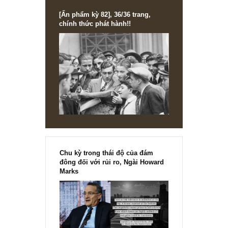
viết chúng tôi đã giải thích (https://bit.ly/3E64f4o). Nhìn
chung, ESOP hiệu quả và “fair” với cổ đông phải so với tă
trưởng lợi nhuận DN, và phải được phân bổ cho tập thể c
công thay vì chỉ số ít”
S.A.F.E
REPLY
[Ấn phẩm kỳ 82], 36/36 trang,
chính thức phát hành!!