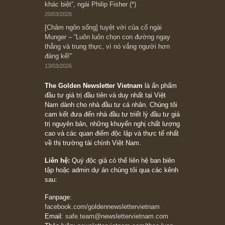
[Châm ngôn sống] “Làm sao để trở nên giàu
có? Hãy kỷ luật chuẩn bị từng bước một cho
những cú “fast spurts”; rồi đến cuối đời, nếu
người nào xứng đáng, thì ắt sẽ trở nên giàu
có (*)” – cố ngài Charlie Munger
05/06/2026
Ấn phẩm Kỳ 82 (Bản cắt)
08/05/2026
Suy ngẫm ngắn: Chu kỳ của thái độ đám đông
đối với rủi ro, ngài Howard Marks
10/04/2026
Trích đoạn: “Đừng sợ mua cổ phiếu dài hạn
chỉ vì chiến tranh (don’t be afraid of buying
stocks on a war scare)”, rất hay bởi ngài
Philip Fisher
27/03/2026
Trích đoạn: “Đừng bao giờ chạy theo đám
đông, bởi vì phần thưởng lớn nhất trong đầu
tư chỉ dành cho người biết chọn con đường