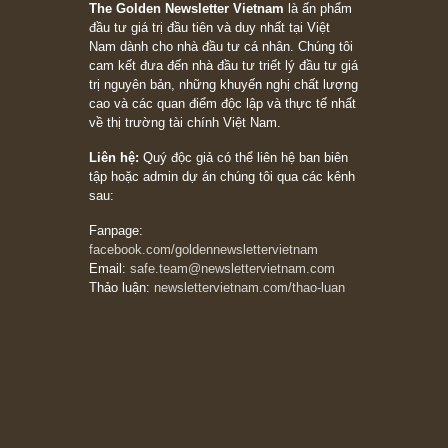
Suy ngẫm ngắn: Chu kỳ của thái độ đám đông
đối với rủi ro, ngài Howard Marks
10/04/2026
Trích đoạn: “Đừng sợ mua cổ phiếu dài hạn
chỉ vì chiến tranh (don’t be afraid of buying
stocks on a war scare)”, rất hay bởi ngài
Philip Fisher
27/03/2026
Trích đoạn: “Đừng bao giờ chạy theo đám
đông, bởi vì phần thưởng lớn nhất trong đầu
tư chỉ dành cho người biết chọn con đường
khác biệt”, ngài Philip Fisher (*)
20/03/2026
[Châm ngôn sống] tuyệt vời của cố ngài
Munger – “Luôn luôn chọn con đường ngay
thẳng và trung thực, vì nó vắng người hơn
đáng kể!”
13/03/2026