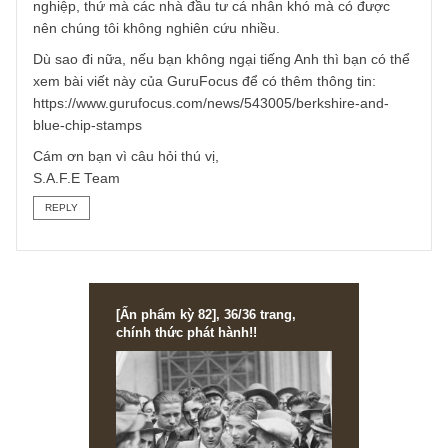
nhớ rõ được các thương vụ này như thế nào. Có lẽ phải
nghiên cứu kĩ hơn và làm một bài “Chuyện ngắn” (Short
story) để trả lời bạn.
Nhìn qua thì Bluechip Stamps là doanh nghiệp mà ngài
Buffett, Munger ngắm đến với lượng tiền mặt ròng mà các
khách hàng không hoàn lại để thâu tóm See’s Candies,
Wesco Financials, và Buffalo News. Những thương vụ nh
vậy đòi hỏi vốn lớn và quyền kiểm soát đối với doanh
nghiệp, thứ mà các nhà đầu tư cá nhân khó mà có được
nên chúng tôi không nghiên cứu nhiều.
Dù sao đi nữa, nếu bạn không ngại tiếng Anh thì bạn có t
xem bài viết này của GuruFocus để có thêm thông tin:
https://www.gurufocus.com/news/543005/berkshire-and-
blue-chip-stamps
Cám ơn bạn vì câu hỏi thú vị,
S.A.F.E Team
REPLY