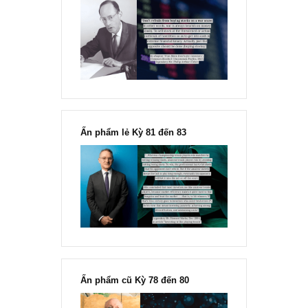
“Đừng sợ mua cổ phiếu dài hạn
chỉ vì chiến tranh”, ngài Philip
Fisher