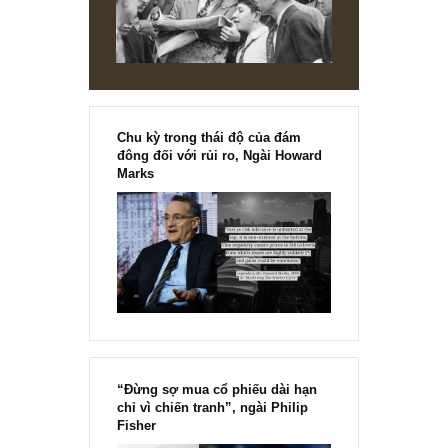
[Ấn phẩm kỳ 82], 36/36 trang,
chính thức phát hành!!
Chu kỳ trong thái độ của đám
đông đối với rủi ro, Ngài Howard
Marks