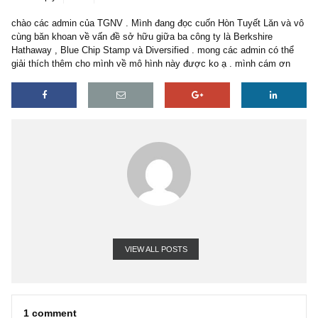
1 reply
12/04/2018
chào các admin của TGNV . Mình đang đọc cuốn Hòn Tuyết Lăn v
cùng băn khoan về vấn đề sở hữu giữa ba công ty là Berkshire
Hathaway , Blue Chip Stamp và Diversified . mong các admin có t
giải thích thêm cho mình về mô hình này được ko ạ . mình cám ơ
VIEW ALL POSTS