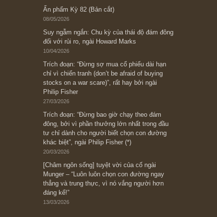
Subscribe ngay (*)
Bài viết gần đây nhất
[Châm ngôn sống] “Làm sao để trở nên giàu
có? Hãy kỷ luật chuẩn bị từng bước một cho
những cú “fast spurts”; rồi đến cuối đời, nếu
người nào xứng đáng, thì ắt sẽ trở nên giàu
có (*)” – cố ngài Charlie Munger
05/06/2026
Ấn phẩm Kỳ 82 (Bản cắt)
08/05/2026