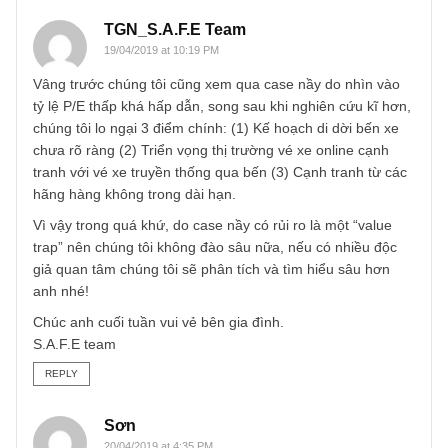
TGN_S.A.F.E Team
19/04/2019 at 10:19 PM
Vâng trước chúng tôi cũng xem qua case nầy do nhìn vào
tỷ lệ P/E thấp khá hấp dẫn, song sau khi nghiên cứu kĩ hơ
chúng tôi lo ngại 3 điểm chính: (1) Kế hoạch di dời bến xe
chưa rõ ràng (2) Triển vọng thị trường vé xe online cạnh
tranh với vé xe truyền thống qua bến (3) Cạnh tranh từ cá
hãng hàng không trong dài hạn.
Vì vậy trong quá khứ, do case nầy có rủi ro là một “value
trap” nên chúng tôi không đào sâu nữa, nếu có nhiều độc