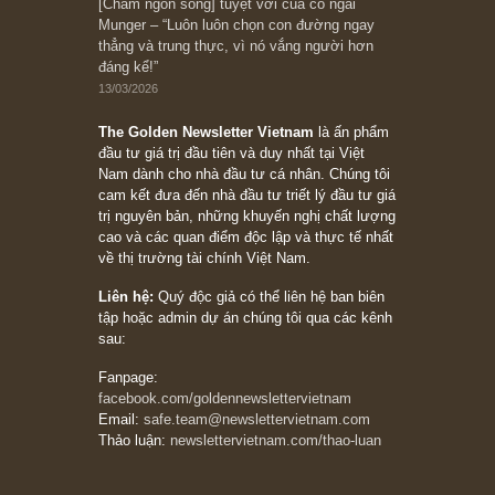
Bài viết gần đây nhất
[Châm ngôn sống] “Làm sao để trở nên giàu
có? Hãy kỷ luật chuẩn bị từng bước một cho
những cú “fast spurts”; rồi đến cuối đời, nếu
người nào xứng đáng, thì ắt sẽ trở nên giàu
có (*)” – cố ngài Charlie Munger
05/06/2026
Ấn phẩm Kỳ 82 (Bản cắt)
08/05/2026
Suy ngẫm ngắn: Chu kỳ của thái độ đám đông
đối với rủi ro, ngài Howard Marks
10/04/2026
Trích đoạn: “Đừng sợ mua cổ phiếu dài hạn
chỉ vì chiến tranh (don’t be afraid of buying
stocks on a war scare)”, rất hay bởi ngài
Philip Fisher
27/03/2026
Trích đoạn: “Đừng bao giờ chạy theo đám