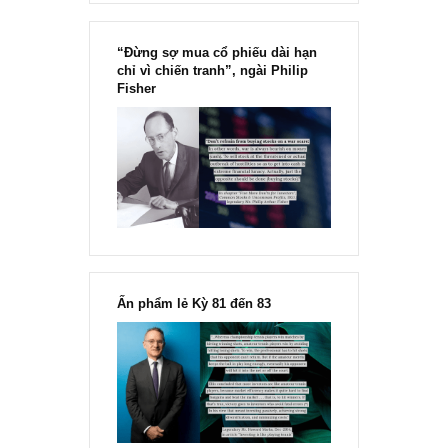
Chu kỳ trong thái độ của đám
đông đối với rủi ro, Ngài Howard
Marks