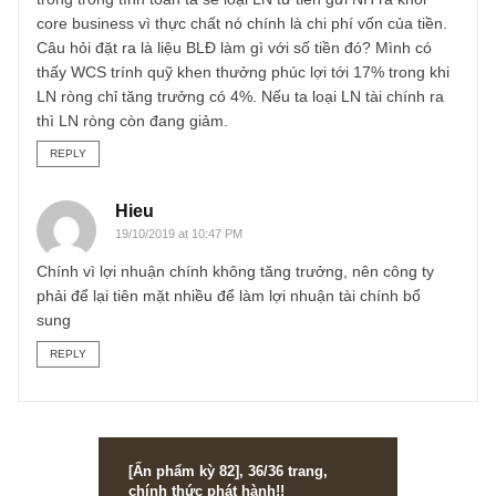
dương quý
23/04/2019 at 9:10 PM
Có một câu hỏi mình khá lăn tăn về case này vì mình chư
tìm hiểu nên cũng không chắc có thể mình sai. Mình có đ
ý lượng vốn cần để vận hành bến xe là khá thấp, gần như
không hề có phải thu hay tồn kho, không có nợ. Đầu tư
trang thiết bị gần như không có thì tại sao công ty lại chất
một cục tiền nhiều như vậy qua nhiều năm. Tại sao lại
không trả lại cổ đông. Mình có đọc qua báo cáo thường
niên nhưng không hề có kế hoạch sử dụng. Nếu chặt chẽ
trong trong tính toán ta sẽ loại LN từ tiền gửi NH ra khỏi
core business vì thực chất nó chính là chi phí vốn của tiền
Câu hỏi đặt ra là liệu BLĐ làm gì với số tiền đó? Mình có
thấy WCS trính quỹ khen thưởng phúc lợi tới 17% trong kh
LN ròng chỉ tăng trưởng có 4%. Nếu ta loại LN tài chính ra
thì LN ròng còn đang giảm.