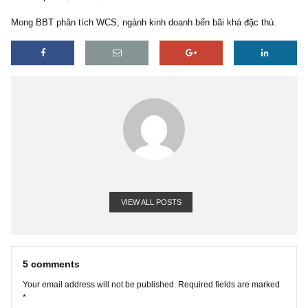
5 replies
17/04/2019
Mong BBT phân tích WCS, ngành kinh doanh bến bãi khá đặc thù.
VIEW ALL POSTS