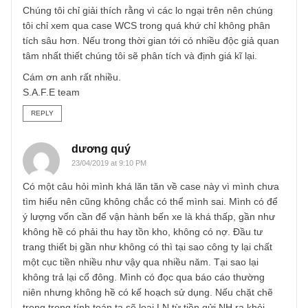
còn đó”. Quỹ tiền mặt rất lớn với hệ số PE thấp, ngành
nghề độc quyền, tài chính lành mạnh có thể bù trù rủi ro
tương lai được không?
REPLY
TGN_S.A.F.E Team
21/04/2019 at 9:04 PM
Vâng những lo ngại đó của chúng tôi không phải là toàn b
bức tranh về WCS anh à, nên anh đừng lo lắng nhé…
Chúng tôi chỉ giải thích rằng vì các lo ngại trên nên chúng
tôi chỉ xem qua case WCS trong quá khứ chỉ không phân
tích sâu hơn. Nếu trong thời gian tới có nhiều độc giả qua
tâm nhất thiết chúng tôi sẽ phân tích và định giá kĩ lại.
Cám ơn anh rất nhiều.
S.A.F.E team
REPLY