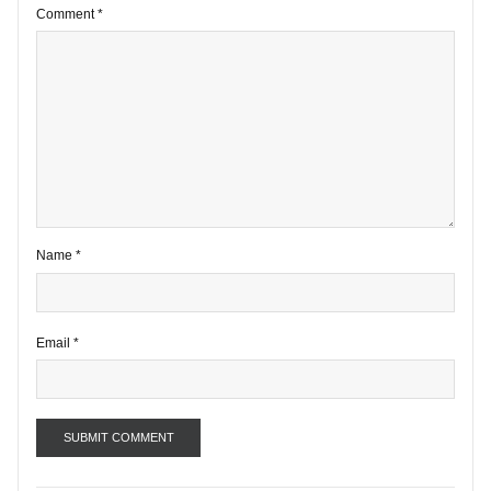
5 comments
Your email address will not be published.
Required fields are marke
*
Comment
*
Name
*
Email
*