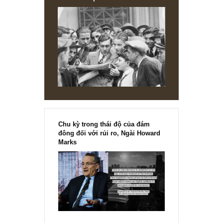
REPLY
Hieu
19/10/2019 at 10:47 PM
Chính vì lợi nhuận chính không tăng trưởng, nên công ty
phải để lại tiên mặt nhiều để làm lợi nhuận tài chính bổ
sung
REPLY
[Ấn phẩm kỳ 82], 36/36 trang,
chính thức phát hành!!