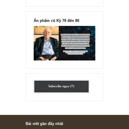
“Đừng sợ mua cổ phiếu dài hạn
chỉ vì chiến tranh”, ngài Philip
Fisher
Ấn phẩm lẻ Kỳ 81 đến 83