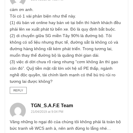
giả quan tâm chúng tôi sẽ phân tích và tìm hiểu sâu hơn
anh nhé!
Chúc anh cuối tuần vui vẻ bên gia đình.
S.A.F.E team
REPLY
Sơn
20/04/2019 at 4:35 PM
cám ơn anh.
Tôi có 1 vài phản biện như thế này.
(1) dù bán vé online hay bán vé tại bến thì hành khách đề
phải lên xe xuất phát từ bến xe. Đó là quy định bắt buộc.
(2) di chuyển giữa SG miền Tây 90% là đường bộ. Tôi
không có số liệu nhưng thực tế, đường sắt là không có và
đường hàng không rất kém phát triển. Trong tương lai,
muốn thay thế đường bộ là quãng thời gian dài.
(3) việc di dời chưa rõ ràng nhưng “cơm không ăn thì gạo