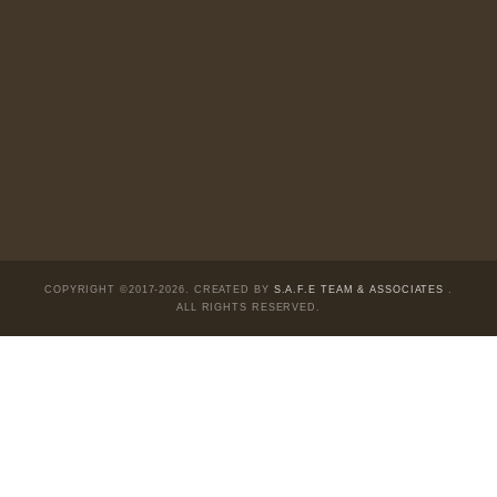
sau:
Fanpage:
facebook.com/goldennewslettervietnam
Email:
safe.team@newslettervietnam.com
Thảo luận:
newslettervietnam.com/thao-luan