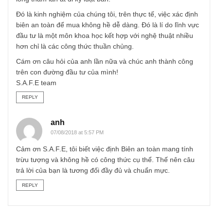
(2) Đó là một công ty tốt, nhưng không hẳn là tuyệt vời. Đ
có thể là ngành nghề anh không hiểu rõ – mang tính chu 
cao, lợi thế cạnh tranh không quá rõ ràng, tình hình tài
chính ở tầm trung và ban lãnh đạo có một vài vấn đề chư
ổn, thì chúng tôi nghĩ rằng biên an toàn phải ít nhất từ
33%-50%, hay một tỷ lệ risk/reward hợp lý thì anh hãy giải
ngân.
Và đối với dạng cổ phiếu này, anh phải theo dõi thật sát, v
đặt mức giá bán mục tiêu gần với giá trị thực chứ đừng để
lòng tham lấn át đi kỷ luật bán.
Đó là kinh nghiệm của chúng tôi, trên thực tế, việc xác địn
biên an toàn để mua không hề dễ dàng. Đó là lí do lĩnh vự
đầu tư là một môn khoa học kết hợp với nghệ thuật nhiều
hơn chỉ là các công thức thuần chủng.
Cám ơn câu hỏi của anh lần nữa và chúc anh thành công
trên con đường đầu tư của mình!
S.A.F.E team