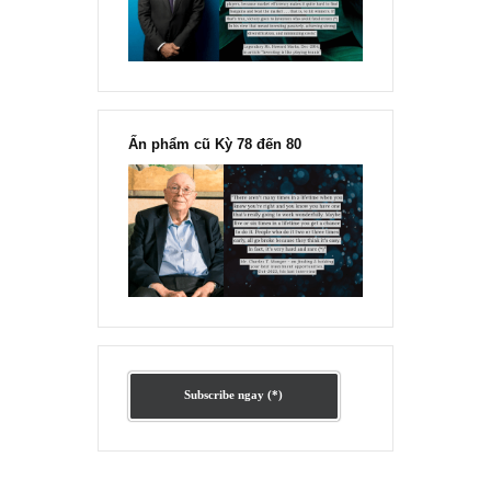
“Đừng sợ mua cổ phiếu dài hạn
chỉ vì chiến tranh”, ngài Philip
Fisher
Ấn phẩm lẻ Kỳ 81 đến 83