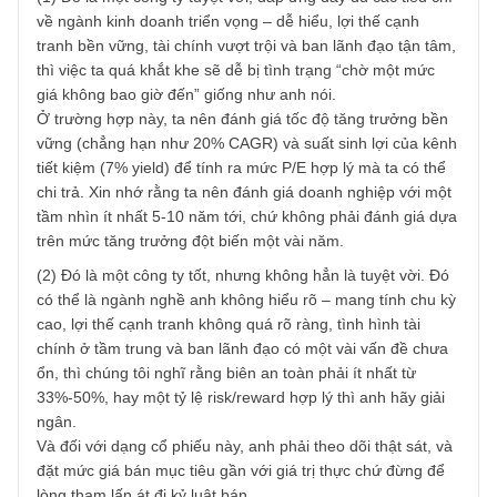
ngồi chần chừ mút ngón tay (thumbsucking) quá lâu khi
doanh nghiệp tuyệt vời đó được bày bán cho ta ở giá hấp
dẫn nhưng không hẳn là rẻ, đều là những sai lầm mà một
nhà đầu tư thông minh cần tránh. Quá do dự cũng không
tốt, mà quá hối hả – mất kiên nhẫn cũng không tốt.
Như vậy, mức độ biên an toàn bao nhiêu là hợp lý? Trên
kinh nghiệm của chúng tôi, có hai trường hợp như sau:
(1) Đó là một công ty tuyệt vời, đáp ứng đầy đủ các tiêu ch
về ngành kinh doanh triển vọng – dễ hiểu, lợi thế cạnh
tranh bền vững, tài chính vượt trội và ban lãnh đạo tận tâ
thì việc ta quá khắt khe sẽ dễ bị tình trạng “chờ một mức
giá không bao giờ đến” giống như anh nói.
Ở trường hợp này, ta nên đánh giá tốc độ tăng trưởng bề
vững (chẳng hạn như 20% CAGR) và suất sinh lợi của kê
tiết kiệm (7% yield) để tính ra mức P/E hợp lý mà ta có thể
chi trả. Xin nhớ rằng ta nên đánh giá doanh nghiệp với mộ
tầm nhìn ít nhất 5-10 năm tới, chứ không phải đánh giá d
trên mức tăng trưởng đột biến một vài năm.