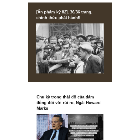
REPLY
anh
07/08/2018 at 5:57 PM
Cảm ơn S.A.F.E, tôi biết việc định Biên an toàn mang tính
trừu tượng và không hề có công thức cụ thể. Thế nên câu
trả lời của bạn là tương đối đầy đủ và chuẩn mực.
REPLY
[Ấn phẩm kỳ 82], 36/36 trang,
chính thức phát hành!!