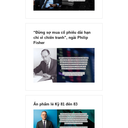
Chu kỳ trong thái độ của đám
đông đối với rủi ro, Ngài Howard
Marks