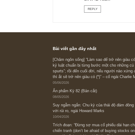
2012: 1,700
2013: 1,800
2014: 1,900
2015: 2,000
Thì ít nhất lợi nhu
với trung bình của 
Sở dĩ có số trung b
nghiệp. Còn con số
ông chỉ đầu tư vào
S.A.F.E Team
REPLY
Bài viết gần đây nhất