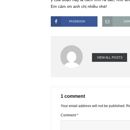
cụ thể là :
” Một mức tăng trưởng ít nhất 33%
năm đầu”
ý của đoạn này là cách tính ra sao
Em cảm ơn anh chị nhiều nhé!
FACEBOOK
VIEW ALL PO