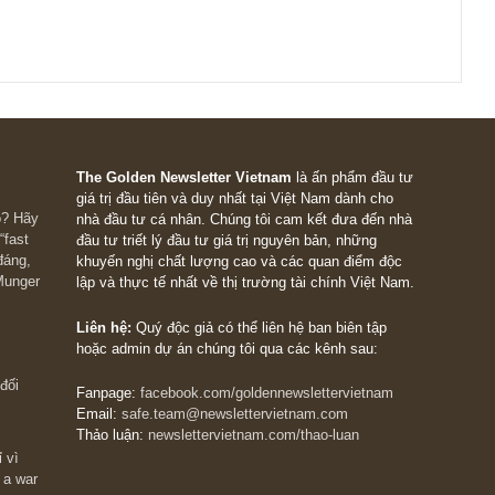
ận trung bình của 3 năm [2013-2015] là 1,900 phải cao hơn 33%
năm [2003-2005] là 900.
ình vì ngài Graham rất ngại các trò thủ thuật kế toán của các d
 10 năm vì tầm nhìn và sự cẩn trọng của ngài Graham rất cao 
 các doanh nghiệp lâu năm.
The Golden Newsletter Vietnam
là ấn phẩm đầu