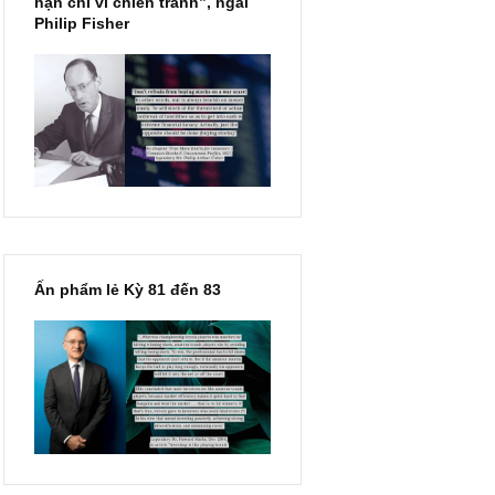
“Đừng sợ mua cổ phiếu dài
hạn chỉ vì chiến tranh”, ngài
Philip Fisher
Ấn phẩm lẻ Kỳ 81 đến 83