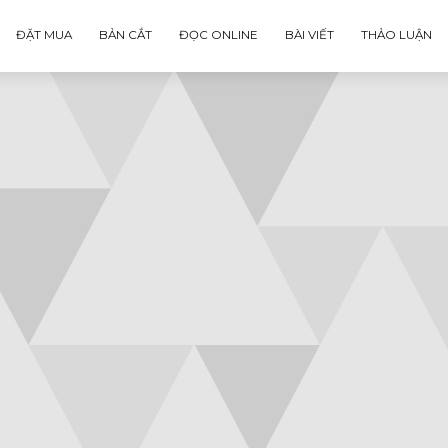
ĐẶT MUA
BẢN CẮT
ĐỌC ONLINE
BÀI VIẾT