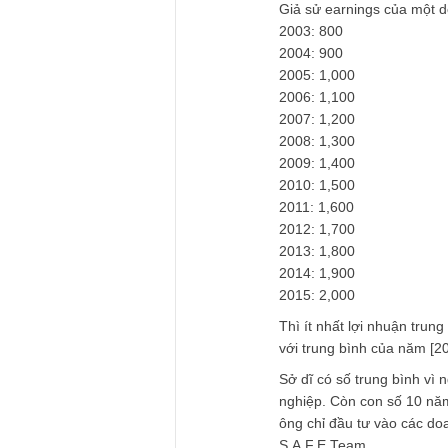
TGN_S.A.F.E Te
17/12/2017 at 11:47 AM
Hi bạn, rất mong đ
Cái này hơi khó tín
Giả sử earnings củ
2003: 800
2004: 900
2005: 1,000
2006: 1,100
2007: 1,200
2008: 1,300
2009: 1,400
2010: 1,500
2011: 1,600