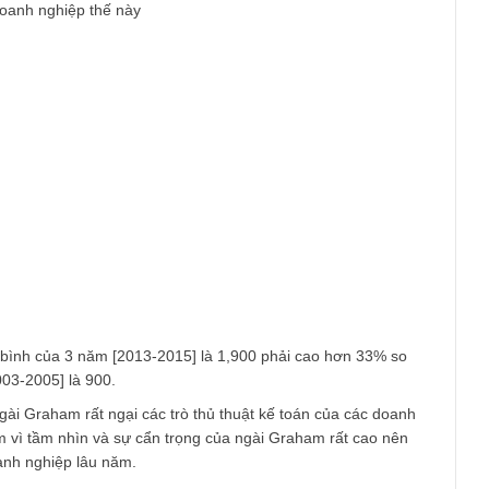
am
ược biết quý danh của bạn.
h một chút.
a một doanh nghiệp thế này