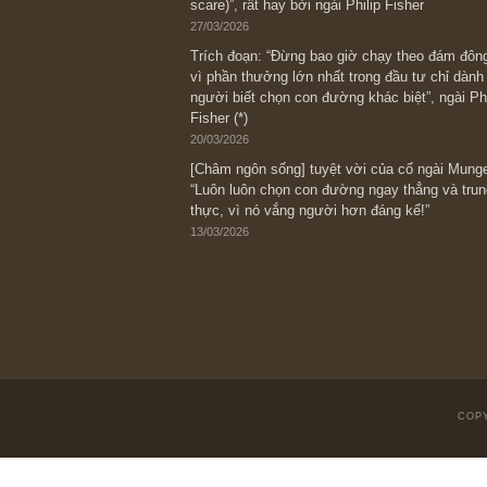
[Châm ngôn sống] “Làm sao để trở nên
kỷ luật chuẩn bị từng bước một cho nh
spurts”; rồi đến cuối đời, nếu người n
thì ắt sẽ trở nên giàu có (*)” – cố ngài
05/06/2026
Ấn phẩm Kỳ 82 (Bản cắt)
08/05/2026
Suy ngẫm ngắn: Chu kỳ của thái độ đá
với rủi ro, ngài Howard Marks
10/04/2026
Trích đoạn: “Đừng sợ mua cổ phiếu dài
chiến tranh (don’t be afraid of buying s
scare)”, rất hay bởi ngài Philip Fisher
27/03/2026
Trích đoạn: “Đừng bao giờ chạy theo 
vì phần thưởng lớn nhất trong đầu tư 
người biết chọn con đường khác biệt”, 
Fisher (*)
20/03/2026