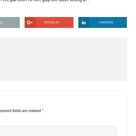
 trong vòng 10 năm qua bằng cách lấy ba năm gần nhất so sánh
, nhờ anh chị giải thích rõ hơn giúp em được không ạ?.
EMAIL
GOOGLE+
LINKE
STS