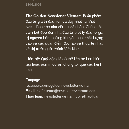
Suy ngẫm ngắn: Chu kỳ của thái độ đám đông
đối với rủi ro, ngài Howard Marks
10/04/2026
Trích đoạn: “Đừng sợ mua cổ phiếu dài hạn
chỉ vì chiến tranh (don’t be afraid of buying
stocks on a war scare)”, rất hay bởi ngài
Philip Fisher
27/03/2026
Trích đoạn: “Đừng bao giờ chạy theo đám
đông, bởi vì phần thưởng lớn nhất trong đầu
tư chỉ dành cho người biết chọn con đường
khác biệt”, ngài Philip Fisher (*)
20/03/2026
[Châm ngôn sống] tuyệt vời của cố ngài
Munger – “Luôn luôn chọn con đường ngay
thẳng và trung thực, vì nó vắng người hơn
đáng kể!”
13/03/2026