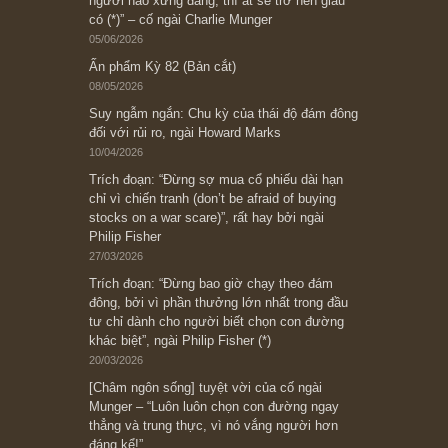
Subscribe ngay (*)
Bài viết gần đây nhất
[Châm ngôn sống] “Làm sao để trở nên giàu
có? Hãy kỷ luật chuẩn bị từng bước một cho
những cú “fast spurts”; rồi đến cuối đời, nếu
người nào xứng đáng, thì ắt sẽ trở nên giàu
có (*)” – cố ngài Charlie Munger
05/06/2026
Ấn phẩm Kỳ 82 (Bản cắt)
08/05/2026