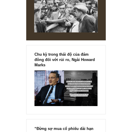
[Ấn phẩm kỳ 82], 36/36 trang,
chính thức phát hành!!
Chu kỳ trong thái độ của đám
đông đối với rủi ro, Ngài Howard
Marks