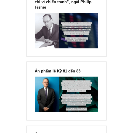
“Đừng sợ mua cổ phiếu dài hạn
chỉ vì chiến tranh”, ngài Philip
Fisher