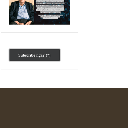
Ấn phẩm cũ Kỳ 78 đến 80
Subscribe ngay (*)