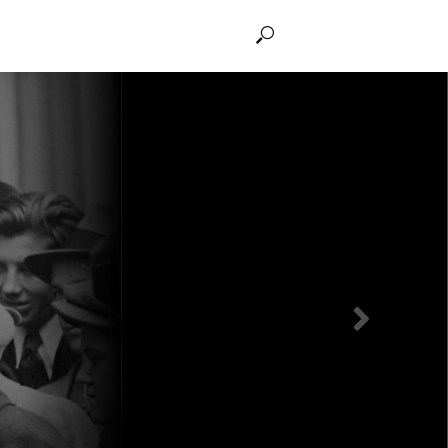
THẢO LUẬN
Kỳ 82,
 phát