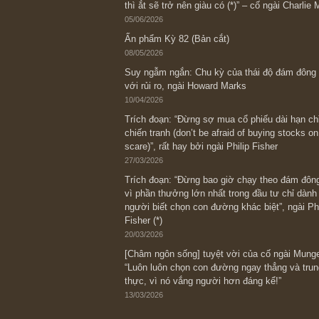
Bài viết gần đây nhất
[Châm ngôn sống] “Làm sao để trở nên
kỷ luật chuẩn bị từng bước một cho nh
spurts”; rồi đến cuối đời, nếu người n
thì ắt sẽ trở nên giàu có (*)” – cố ngài
05/06/2026
Ấn phẩm Kỳ 82 (Bản cắt)
08/05/2026
Suy ngẫm ngắn: Chu kỳ của thái độ đá
với rủi ro, ngài Howard Marks
10/04/2026
Trích đoạn: “Đừng sợ mua cổ phiếu dài