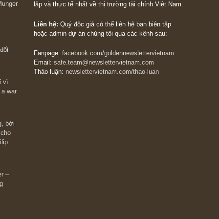
The Golden Newsletter Vietnam
là ấn phẩm đầu
giá trị đầu tiên và duy nhất tại Việt Nam dành cho
 giàu có? Hãy
nhà đầu tư cá nhân. Chúng tôi cam kết đưa đến 
ững cú “fast
đầu tư triết lý đầu tư giá trị nguyên bản, những
ào xứng đáng,
khuyến nghị chất lượng cao và các quan điểm độ
 Charlie Munger
lập và thực tế nhất về thị trường tài chính Việt N
Liên hệ:
Quý độc giả có thể liên hệ ban biên tập
hoặc admin dự án chúng tôi qua các kênh sau:
m đông đối
Fanpage:
facebook.com/goldennewslettervietnam
Email:
safe.team@newslettervietnam.com
Thảo luận:
newslettervietnam.com/thao-luan
 hạn chỉ vì