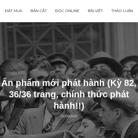
ĐẶT MUA
BẢN CẮT
ĐỌC ONLINE
BÀI VIẾT
Ấn phẩm mới phát hành (
36/36 trang, chính thức
hành!!)
31/05/2025