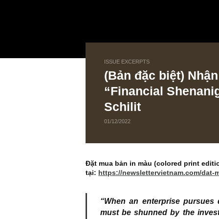
ISSUE EXCERPTS
(Bản đặc biệt) N
“Financial She
Schilit
01/12/2022
Đặt mua bản in màu (colored prin
tại:
https://newslettervietnam.c