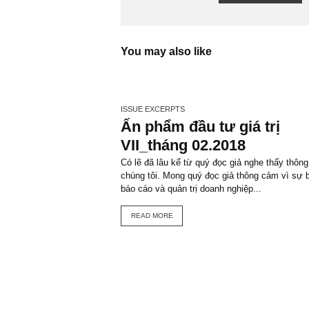
5 COMPANIES TO AVOID
ACCOUNTING PO
HOWARD SCHILIT
ISSUE 25
ISSUE 26
FACEBOOK
TGN_S.A.F.
Đội biên tập 
VIEW ALL PO
You may also like