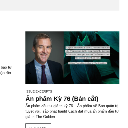
LICIES
FINANCIAL ANALYSIS
FINANCIAL CROOK
FINANCIAL SHENANI
ISSUE XX
ISSUE XXI
ISSUE XXII
ISSUE XXIV
UNSCRUPULOUS MANAG
EMAIL
GOOGLE+
LINKE
E Team
S.A.F.E
STS