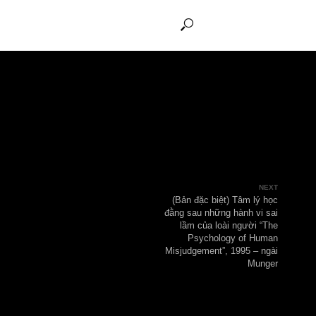
THẢO LUẬN
(Bản đặc bi
đằng sau nhữn
lầm của l
Psychol
Misjudgement