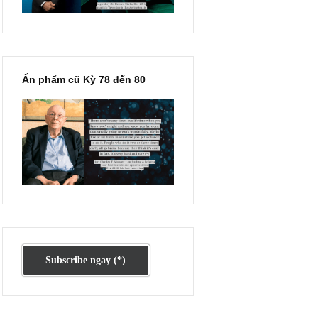
ng đều là
Ấn phẩm lẻ Kỳ 81 đến 83
ông ty tệ
êu cực, bi
 là đi tìm
h, bị “đè”
không hẳn
r Vietnam
Ấn phẩm cũ Kỳ 78 đến 80