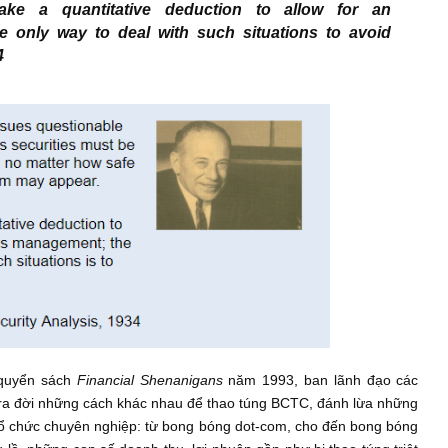
es questionable accounting policies, all its secur
nvestor; no matter how safe or attractive some of
t make a quantitative deduction to allow fo
; the only way to deal with such situations to a
, 1934