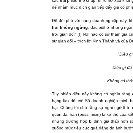
Kể từ khi ngài Howard Schilit cho
công ty đại chúng Hoa Kỳ vẫn tiếp
NĐT cá nhân ngây thơ và cả những
các trái phiếu thế chấp rủi ro nợ x
để nhằm mục đích gián tiếp đẩy gi
Để đối phó với hạng doanh nghiệp 
hỏi không ngừng
, đặc biệt ở nhữ
trời gian dối” (!) Nơi nào có sự tham
sự gian dối – trích lời Kinh Thánh 
Điề