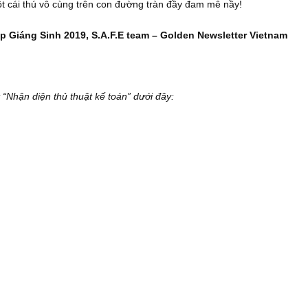
có thứ gì mới mẻ dưới ánh mặt trời nầy cả!”
 rằng chúng tôi ám chỉ mọi DN niêm yết, mọi công ty đại chú
 minh bạch, chân chính trong TTCK cũng nhiều ngang với số c
lí trí (rational doubt) là thói quen tốt trong đầu tư, song sự ti
của kết quả đầu tư tốt. Nhiệm vụ của nhà đầu tư giá trị chúng ta
ơn so với triển vọng, so với tài sản ẩn, so với tài sản vô hìn
nh hưởng của chu kỳ hoặc do tin tức xấu trong ngắn hạn… Đó 
h là một cái thú vô cùng trên con đường tràn đầy đam mê nầy!
nhân dịp Giáng Sinh 2019
, S.A.F.E team – Golden Newslette
c biệt “Nhận diện thủ thuật kế toán” dưới đây: