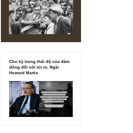
chính thức phát hành!!
ities
 them
r an
void
Chu kỳ trong thái độ của đám
đông đối với rủi ro, Ngài
Howard Marks