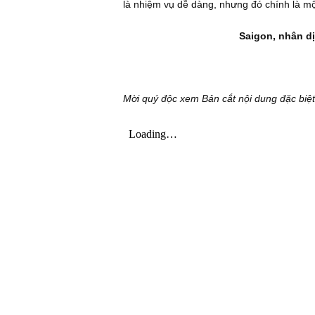
Không 
Tuy nhiên điều nầy không có nghĩa
hạng lừa dối cả! Số doanh nghiệp
hại. Chúng tôi cho rằng sự nghi ngờ 
quan dài hạn (pessimism) là kẻ thù 
những trường hợp bị định giá thấp h
xuống mức tiêu cực quá đáng do ả
là nhiệm vụ dễ dàng, nhưng đó chín
Saigon, 
Mời quý độc xem Bản cắt nội dung đặ