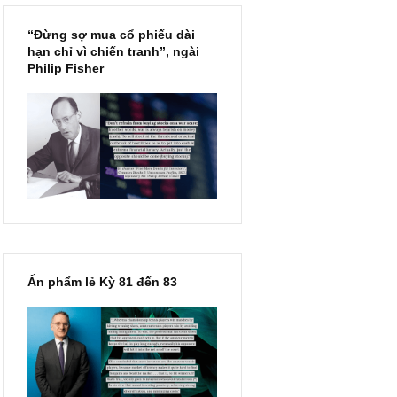
h đạo các
lừa những
bong bóng
túng triệt
mãnh.
“Đừng sợ mua cổ phiếu dài
hạn chỉ vì chiến tranh”, ngài
n việc
học
Philip Fisher
là “cả một
sẽ tiềm ẩn