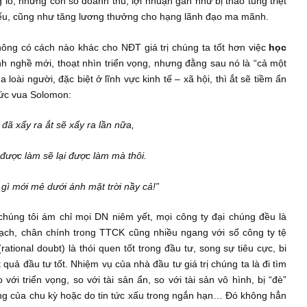
 ra đời quyển sách
Financial Shenanigans
năm 1993, ban lãn
 tục cho ra đời những cách khác nhau để thao túng BCTC, đánh 
 NĐT tổ chức chuyên nghiệp: từ bong bóng dot-com, cho đến 
ấu khổng lồ, những con số doanh thu, lợi nhuận gần như bị thao 
á cổ phiếu, cũng như tăng lương thưởng cho hạng lãnh đạo ma 
nầy, không có cách nào khác cho NĐT giá trị chúng ta tốt hơ
ng ngành nghề mới, thoạt nhìn triển vọng, nhưng đằng sau nó 
 gia của loài người, đặc biệt ở lĩnh vực kinh tế – xã hội, thì ắt 
và của Đức vua Solomon:
“Điều gì đã xẩy ra ắt sẽ xẩy ra lần nữa,
u gì đã được làm sẽ lại được làm mà thôi.