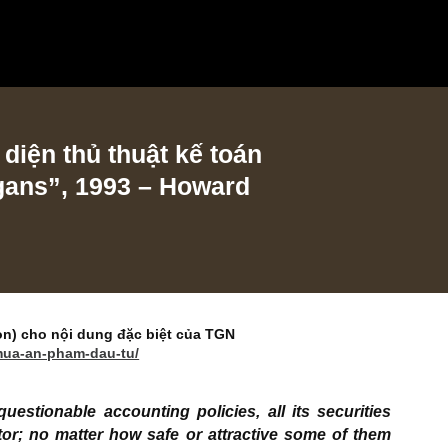
hận diện thủ thuật kế toán
nanigans”, 1993 – Howard
t edition) cho nội dung đặc biệt của TGN
om/dat-mua-an-pham-dau-tu/