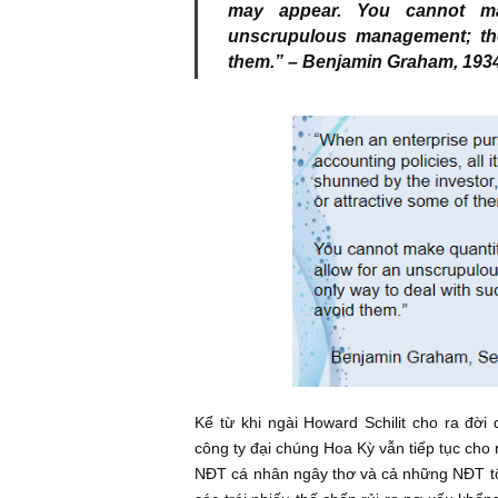
“When an enterprise pursu
must be shunned by the i
may appear. You canno
unscrupulous management
them.” – Benjamin Graham