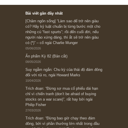
Subscribe ngay (*)
Bài viết gần đây nhất
[Châm ngôn sống] “Làm sao để trở nên giàu
có? Hãy kỷ luật chuẩn bị từng bước một cho
những cú “fast spurts”; rồi đến cuối đời, nếu
người nào xứng đáng, thì ắt sẽ trở nên giàu
có (*)” – cố ngài Charlie Munger
05/06/2026
Ấn phẩm Kỳ 82 (Bản cắt)
08/05/2026