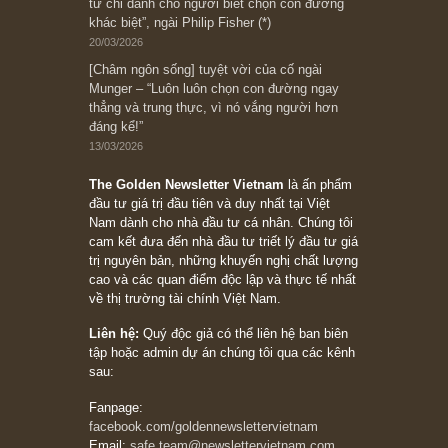
Suy ngẫm ngắn: Chu kỳ của thái độ đám đông
đối với rủi ro, ngài Howard Marks
10/04/2026
Trích đoạn: “Đừng sợ mua cổ phiếu dài hạn
chỉ vì chiến tranh (don’t be afraid of buying
stocks on a war scare)”, rất hay bởi ngài
Philip Fisher
27/03/2026
Trích đoạn: “Đừng bao giờ chạy theo đám
đông, bởi vì phần thưởng lớn nhất trong đầu
tư chỉ dành cho người biết chọn con đường
khác biệt”, ngài Philip Fisher (*)
20/03/2026
[Châm ngôn sống] tuyệt vời của cố ngài
Munger – “Luôn luôn chọn con đường ngay
thẳng và trung thực, vì nó vắng người hơn
đáng kể!”
13/03/2026