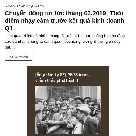
You may also like
NEWS, TECH & QUOTES
Châm ngôn đầu tư: Những kẻ mà không
nhớ đến lịch sử, thì ắt sẽ lặp lại nó –
George Santayana
Đặt mua ấn phẩm đầu tư giá trị Golden Newsletter Vietnam: “Tho
who cannot remember the past, are condemned to repeat it...
READ MORE
NEWS, TECH & QUOTES
Chuyển động tin tức tháng 03.2019: Thờ
điểm nhạy cảm trước kết quả kinh doan
Q1
Trên quan điểm cá nhân chúng tôi, dù có thể sai, chúng tôi cho rằ