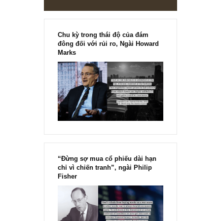
các cá nhân chúng ta dành quá nhiều năng lượng & thời gian quý
báu...
READ MORE
[Ấn phẩm kỳ 82], 36/36 trang,
chính thức phát hành!!
Chu kỳ trong thái độ của đám
đông đối với rủi ro, Ngài Howard