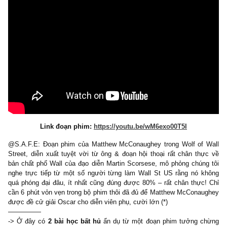
Link đoạn phim:
https://youtu.be/wM6exo00T5I
@S.A.F.E: Đoạn phim của Matthew McConaughey trong Wolf of
Street, diễn xuất tuyệt vời từ ông & đoạn hội thoại rất chân th
bản chất phố Wall của đạo diễn Martin Scorsese, mô phỏng chún
nghe trực tiếp từ một số người từng làm Wall St US rằng nó 