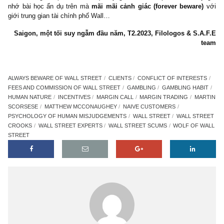
Vì vậy, hỡi những khách hàng ngây thơ, tin tưởng vào các trung
tài chính thay vì hiểu rõ động cơ tiền bạc (incentives-motivation) 
chất loài người (human nature), hãy ghi nhớ đoạn phim trên, hã
nhớ bài học ẩn dụ trên mà
mãi mãi cảnh giác (forever beware
giới trung gian tài chính phố Wall…
Saigon, một tối suy ngẫm đầu năm, T2.2023, Filologos & S.
ALWAYS BEWARE OF WALL STREET
CLIENTS
CONFLICT OF INTERES
FEES AND COMMISSION OF WALL STREET
GAMBLING
GAMBLING HA
HUMAN NATURE
INCENTIVES
MARGIN CALL
MARGIN TRADING
MA
SCORSESE
MATTHEW MCCONAUGHEY
NAIVE CUSTOMERS