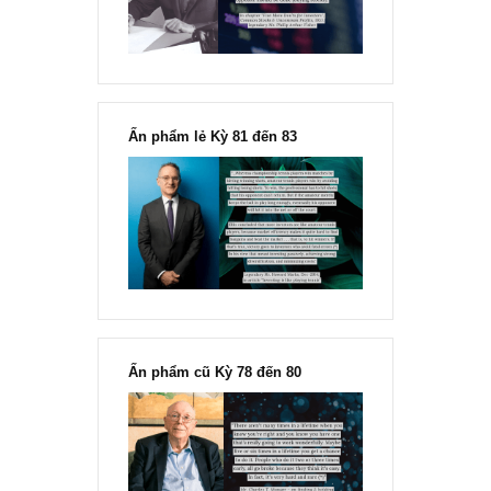
Marks
“Đừng sợ mua cổ phiếu dài hạn
chỉ vì chiến tranh”, ngài Philip
Fisher