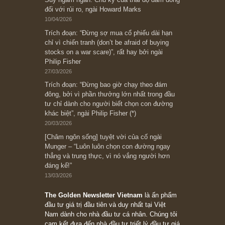
Subscribe ngay (*)
Bài viết gần đây nhất
[Châm ngôn sống] “Làm sao để trở nên giàu
có? Hãy kỷ luật chuẩn bị từng bước một cho
những cú “fast spurts”; rồi đến cuối đời, nếu
người nào xứng đáng, thì ắt sẽ trở nên giàu
có (*)” – cố ngài Charlie Munger
05/06/2026
Ấn phẩm Kỳ 82 (Bản cắt)