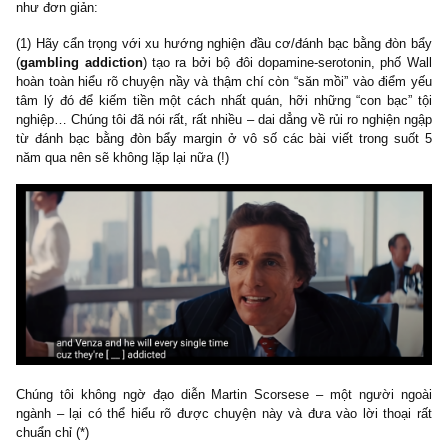
quá phóng đại đâu, ít nhất cũng đúng được 80% – rất chân thực
cần 6 phút vỏn vẹn trong bộ phim thôi đã đủ để Matthew McCona
được đề cử giải Oscar cho diễn viên phụ, cười lớn (*)
—————
-> Ở đây có
2 bài học bất hủ
ẩn dụ từ một đoạn phim tưởng 
như đơn giản:
(1) Hãy cẩn trọng với xu hướng nghiện đầu cơ/đánh bạc bằng đò
(
gambling addiction
) tạo ra bởi bộ đôi dopamine-serotonin, phố
hoàn toàn hiểu rõ chuyện nầy và thậm chí còn “săn mồi” vào điể
tâm lý đó để kiếm tiền một cách nhất quán, hỡi những “con bạc
nghiệp…
Chúng tôi đã nói rất, rất nhiều – dai dẳng về rủi ro nghiệ
từ đánh bạc bằng đòn bẩy margin ở vô số các bài viết trong s
năm qua nên sẽ không lặp lại nữa (!)