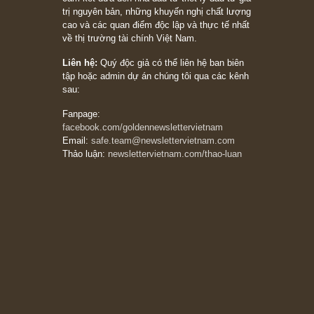
08/05/2026
Suy ngẫm ngắn: Chu kỳ của thái độ đám đông
đối với rủi ro, ngài Howard Marks
10/04/2026
Trích đoạn: “Đừng sợ mua cổ phiếu dài hạn
chỉ vì chiến tranh (don’t be afraid of buying
stocks on a war scare)”, rất hay bởi ngài
Philip Fisher
27/03/2026
Trích đoạn: “Đừng bao giờ chạy theo đám
đông, bởi vì phần thưởng lớn nhất trong đầu
tư chỉ dành cho người biết chọn con đường
khác biệt”, ngài Philip Fisher (*)
20/03/2026
[Châm ngôn sống] tuyệt vời của cố ngài
Munger – “Luôn luôn chọn con đường ngay
thẳng và trung thực, vì nó vắng người hơn
đáng kể!”
13/03/2026