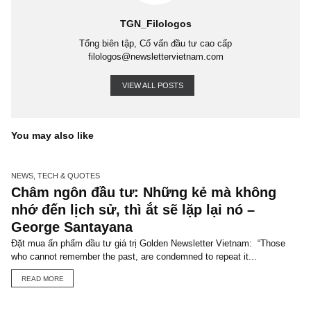
PSYCHOLOGY OF HUMAN MISJUDGEMENTS
WALL STREET
WALL ST
CROOKS
WALL STREET EXPERTS
WALL STREET SCUMS
WOLF OF 
STREET
TGN_Filologos
Tổng biên tập, Cố vấn đầu tư cao cấp
filologos@newslettervietnam.com
VIEW ALL POSTS