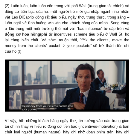
Chúng tôi không ngờ đạo diễn Martin Scorsese – một người 
ngành – lại có thể hiểu rõ được chuyện này và đưa vào lời thoạ
chuẩn chỉ (*)
(2) Luôn luôn, luôn luôn cẩn trọng với phố Wall (trung gian tài chí
động cơ tiền bạc của họ: một người trẻ mới gia nhập ngành như
vật Leo DiCaprio đóng rất tiêu biểu, ngây thơ, trung thực, trong s
luôn nghĩ về tình huống win-win cho khách hàng của mình. Song
ở lâu trong một môi trường thối nát với “bad-influence” từ cấp tr
động cơ hoa hồng/phí
từ incentives scheme tiêu biểu ở Wall S
lại càng biến chất. Và sớm muộn thôi, “f**k the clients, mov
money from the clients’ pocket -> your pockets” sẽ trở thành tô
của họ (!)