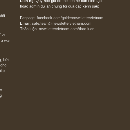
The Golden Newsletter Vietnam
là ấn phẩm đầu
giá trị đầu tiên và duy nhất tại Việt Nam dành cho
 giàu có? Hãy
nhà đầu tư cá nhân. Chúng tôi cam kết đưa đến 
ững cú “fast
đầu tư triết lý đầu tư giá trị nguyên bản, những
ào xứng đáng,
khuyến nghị chất lượng cao và các quan điểm độ
 Charlie Munger
lập và thực tế nhất về thị trường tài chính Việt N
Liên hệ:
Quý độc giả có thể liên hệ ban biên tập
hoặc admin dự án chúng tôi qua các kênh sau:
m đông đối
Fanpage:
facebook.com/goldennewslettervietnam
Email:
safe.team@newslettervietnam.com
Thảo luận:
newslettervietnam.com/thao-luan
 hạn chỉ vì
tocks on a war
đám đông, bởi