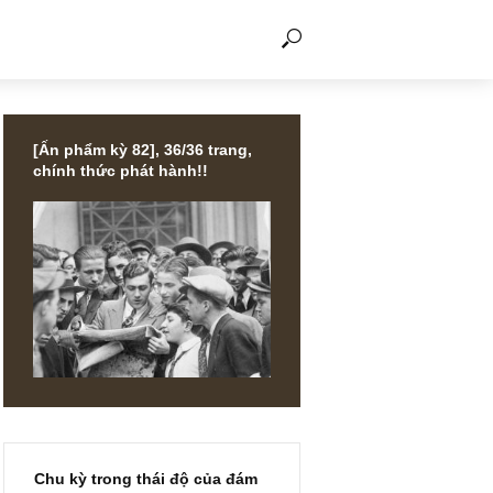
THẢO LUẬN
[Ấn phẩm kỳ 82], 36/36 trang,
chính thức phát hành!!