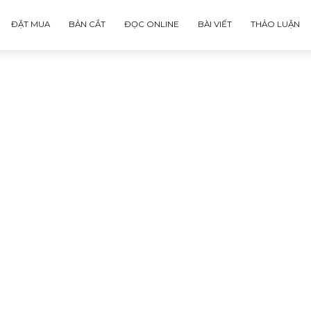
ĐẶT MUA
BẢN CẮT
ĐỌC ONLINE
BÀI VIẾT
p