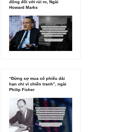
Chu kỳ trong thái độ của đám
đông đối với rủi ro, Ngài
Howard Marks
“Đừng sợ mua cổ phiếu dài
hạn chỉ vì chiến tranh”, ngài
Philip Fisher