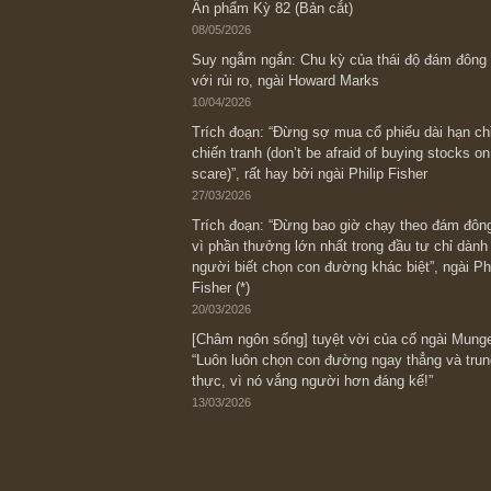
Bài viết gần đây nhất
[Châm ngôn sống] “Làm sao để trở nên
kỷ luật chuẩn bị từng bước một cho nh
spurts”; rồi đến cuối đời, nếu người n
thì ắt sẽ trở nên giàu có (*)” – cố ngài
05/06/2026
Ấn phẩm Kỳ 82 (Bản cắt)
08/05/2026
Suy ngẫm ngắn: Chu kỳ của thái độ đá
với rủi ro, ngài Howard Marks
10/04/2026
Trích đoạn: “Đừng sợ mua cổ phiếu dài
chiến tranh (don’t be afraid of buying s
scare)”, rất hay bởi ngài Philip Fisher
27/03/2026
Trích đoạn: “Đừng bao giờ chạy theo 