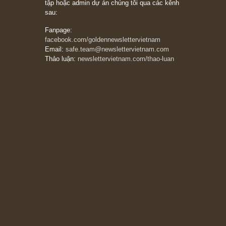
Munger – “Luôn luôn chọn con đường ngay
thẳng và trung thực, vì nó vắng người hơn
đáng kể!”
13/03/2026
The Golden Newsletter Vietnam
là ấn phẩm
đầu tư giá trị đầu tiên và duy nhất tại Việt
Nam dành cho nhà đầu tư cá nhân. Chúng tôi
cam kết đưa đến nhà đầu tư triết lý đầu tư giá
trị nguyên bản, những khuyến nghị chất lượng
cao và các quan điểm độc lập và thực tế nhất
về thị trường tài chính Việt Nam.
Liên hệ:
Quý độc giả có thể liên hệ ban biên
tập hoặc admin dự án chúng tôi qua các kênh
sau:
Fanpage:
facebook.com/goldennewslettervietnam
Email:
safe.team@newslettervietnam.com
Thảo luận:
newslettervietnam.com/thao-luan