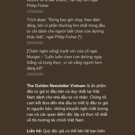
người nào xứng đáng, thì ắt sẽ trở nên giàu
có (*)” – cố ngài Charlie Munger
05/06/2026
Ấn phẩm Kỳ 82 (Bản cắt)
08/05/2026
Suy ngẫm ngắn: Chu kỳ của thái độ đám đông
đối với rủi ro, ngài Howard Marks
10/04/2026
Trích đoạn: “Đừng sợ mua cổ phiếu dài hạn
chỉ vì chiến tranh (don’t be afraid of buying
stocks on a war scare)”, rất hay bởi ngài
Philip Fisher
27/03/2026
Trích đoạn: “Đừng bao giờ chạy theo đám
đông, bởi vì phần thưởng lớn nhất trong đầu
tư chỉ dành cho người biết chọn con đường
khác biệt”, ngài Philip Fisher (*)
20/03/2026
[Châm ngôn sống] tuyệt vời của cố ngài