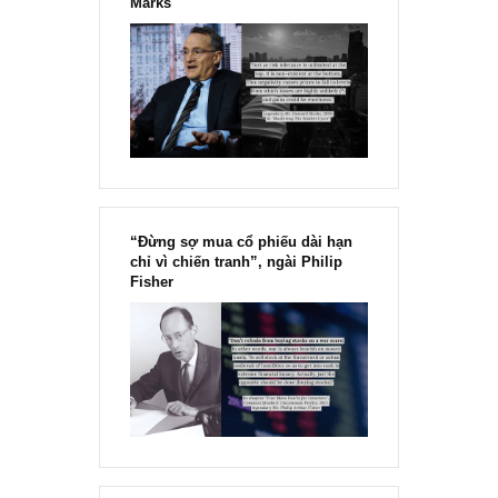
Chu kỳ trong thái độ của đám
đông đối với rủi ro, Ngài Howard
Marks
“Đừng sợ mua cổ phiếu dài hạn
chỉ vì chiến tranh”, ngài Philip
Fisher