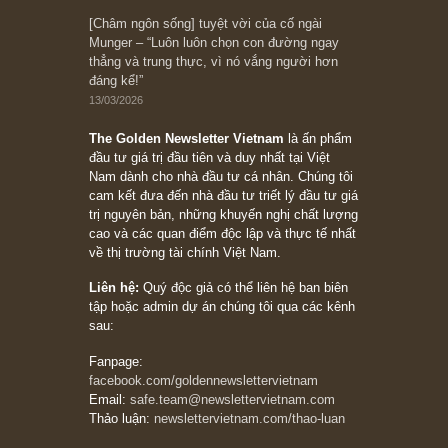
10/04/2026
Trích đoạn: “Đừng sợ mua cổ phiếu dài hạn
chỉ vì chiến tranh (don’t be afraid of buying
stocks on a war scare)”, rất hay bởi ngài
Philip Fisher
27/03/2026
Trích đoạn: “Đừng bao giờ chạy theo đám
đông, bởi vì phần thưởng lớn nhất trong đầu
tư chỉ dành cho người biết chọn con đường
khác biệt”, ngài Philip Fisher (*)
20/03/2026
[Châm ngôn sống] tuyệt vời của cố ngài
Munger – “Luôn luôn chọn con đường ngay
thẳng và trung thực, vì nó vắng người hơn
đáng kể!”
13/03/2026
The Golden Newsletter Vietnam
là ấn phẩm
đầu tư giá trị đầu tiên và duy nhất tại Việt
Nam dành cho nhà đầu tư cá nhân. Chúng tôi