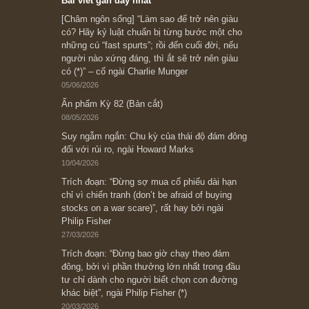
Subscribe ngay (*)
Bài viết gần đây nhất
[Châm ngôn sống] “Làm sao để trở nên giàu
có? Hãy kỷ luật chuẩn bị từng bước một cho
những cú “fast spurts”; rồi đến cuối đời, nếu
người nào xứng đáng, thì ắt sẽ trở nên giàu
có (*)” – cố ngài Charlie Munger
05/06/2026
Ấn phẩm Kỳ 82 (Bản cắt)
08/05/2026
Suy ngẫm ngắn: Chu kỳ của thái độ đám đông
đối với rủi ro, ngài Howard Marks