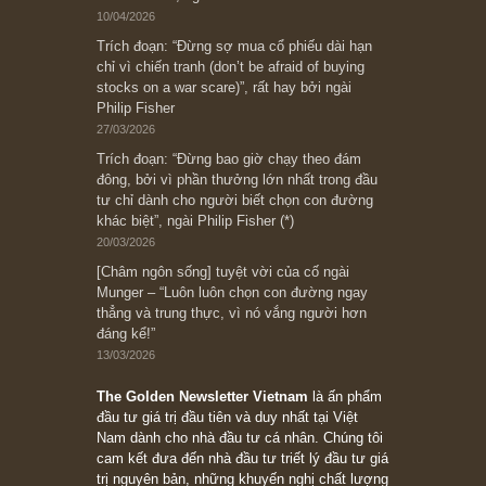
Bài viết gần đây nhất
[Châm ngôn sống] “Làm sao để trở nên giàu
có? Hãy kỷ luật chuẩn bị từng bước một cho
những cú “fast spurts”; rồi đến cuối đời, nếu
người nào xứng đáng, thì ắt sẽ trở nên giàu
có (*)” – cố ngài Charlie Munger
05/06/2026
Ấn phẩm Kỳ 82 (Bản cắt)
08/05/2026
Suy ngẫm ngắn: Chu kỳ của thái độ đám đông
đối với rủi ro, ngài Howard Marks
10/04/2026
Trích đoạn: “Đừng sợ mua cổ phiếu dài hạn
chỉ vì chiến tranh (don’t be afraid of buying
stocks on a war scare)”, rất hay bởi ngài