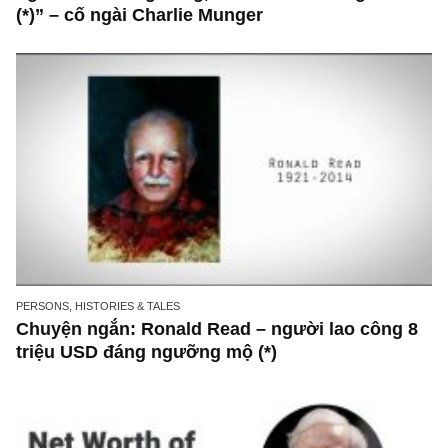
những cú “fast spurts”; rồi đến cuối đời, nếu
người nào xứng đáng, thì ắt sẽ trở nên giàu 
(*)” – cố ngài Charlie Munger
PERSONS, HISTORIES & TALES
Chuyện ngắn: Ronald Read – người lao công
triệu USD đáng ngưỡng mộ (*)