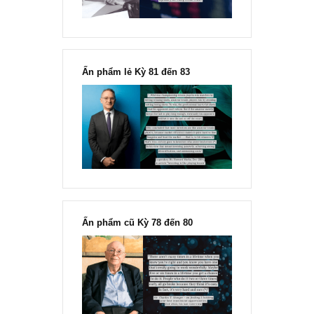
“Đừng sợ mua cổ phiếu dài hạn
chỉ vì chiến tranh”, ngài Philip
Fisher
Ấn phẩm lẻ Kỳ 81 đến 83