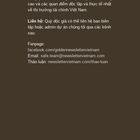
Philip Fisher
27/03/2026
Trích đoạn: “Đừng bao giờ chạy theo đám
đông, bởi vì phần thưởng lớn nhất trong đầu
tư chỉ dành cho người biết chọn con đường
khác biệt”, ngài Philip Fisher (*)
20/03/2026
[Châm ngôn sống] tuyệt vời của cố ngài
Munger – “Luôn luôn chọn con đường ngay
thẳng và trung thực, vì nó vắng người hơn
đáng kể!”
13/03/2026
The Golden Newsletter Vietnam
là ấn phẩm
đầu tư giá trị đầu tiên và duy nhất tại Việt
Nam dành cho nhà đầu tư cá nhân. Chúng tôi
cam kết đưa đến nhà đầu tư triết lý đầu tư giá
trị nguyên bản, những khuyến nghị chất lượng
cao và các quan điểm độc lập và thực tế nhất
về thị trường tài chính Việt Nam.