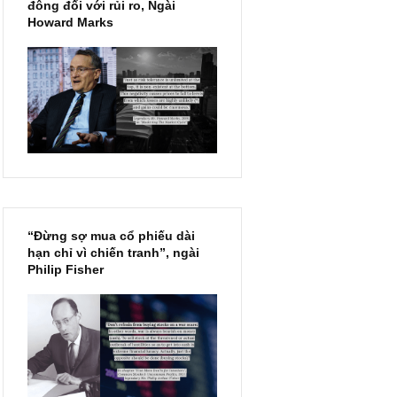
Chu kỳ trong thái độ của đám
đông đối với rủi ro, Ngài
Howard Marks
“Đừng sợ mua cổ phiếu dài
hạn chỉ vì chiến tranh”, ngài
Philip Fisher