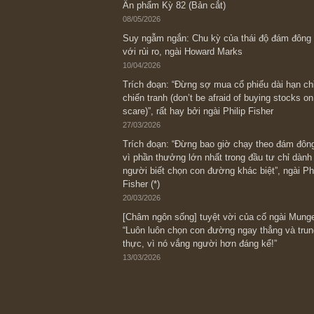
Bài viết gần đây nhất
[Châm ngôn sống] “Làm sao để trở nên
kỷ luật chuẩn bị từng bước một cho nh
spurts”; rồi đến cuối đời, nếu người n
thì ắt sẽ trở nên giàu có (*)” – cố ngài
05/06/2026
Ấn phẩm Kỳ 82 (Bản cắt)
08/05/2026
Suy ngẫm ngắn: Chu kỳ của thái độ đá
với rủi ro, ngài Howard Marks
10/04/2026
Trích đoạn: “Đừng sợ mua cổ phiếu dài
chiến tranh (don’t be afraid of buying s
scare)”, rất hay bởi ngài Philip Fisher
27/03/2026
Trích đoạn: “Đừng bao giờ chạy theo 