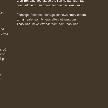
The Golden Newsletter Vietnam
là ấn phẩm đầu
giá trị đầu tiên và duy nhất tại Việt Nam dành cho
 giàu có? Hãy
nhà đầu tư cá nhân. Chúng tôi cam kết đưa đến 
ững cú “fast
đầu tư triết lý đầu tư giá trị nguyên bản, những
ào xứng đáng,
khuyến nghị chất lượng cao và các quan điểm độ
 Charlie Munger
lập và thực tế nhất về thị trường tài chính Việt N
Liên hệ:
Quý độc giả có thể liên hệ ban biên tập
hoặc admin dự án chúng tôi qua các kênh sau:
m đông đối
Fanpage:
facebook.com/goldennewslettervietnam
Email:
safe.team@newslettervietnam.com
Thảo luận:
newslettervietnam.com/thao-luan
 hạn chỉ vì
tocks on a war
đám đông, bởi