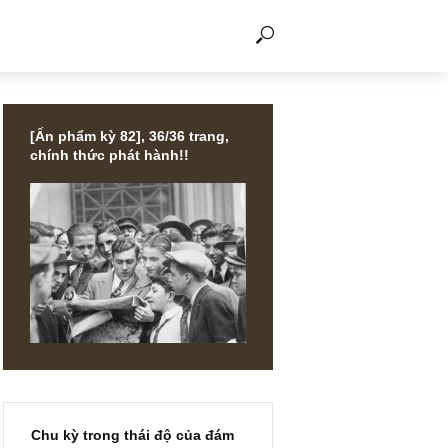
THẢO LUẬN
[Ấn phẩm kỳ 82], 36/36 trang,
chính thức phát hành!!