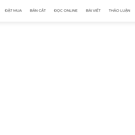
ĐẶT MUA
BẢN CẮT
ĐỌC ONLINE
BÀI VIẾT