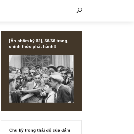
THẢO LUẬN
[Ấn phẩm kỳ 82], 36/36 trang,
chính thức phát hành!!