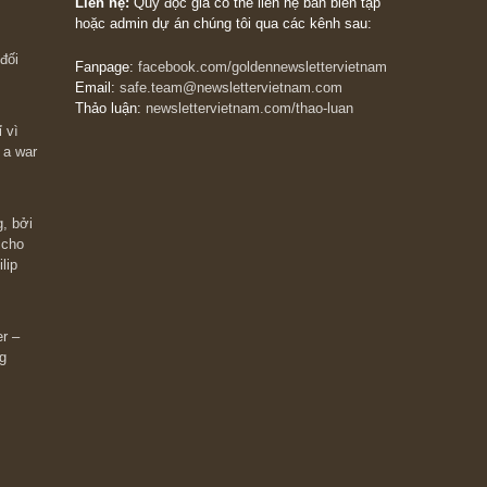
The Golden Newsletter Vietnam
là ấn phẩm đầu
giá trị đầu tiên và duy nhất tại Việt Nam dành cho
 giàu có? Hãy
nhà đầu tư cá nhân. Chúng tôi cam kết đưa đến 
ững cú “fast
đầu tư triết lý đầu tư giá trị nguyên bản, những
ào xứng đáng,
khuyến nghị chất lượng cao và các quan điểm độ
 Charlie Munger
lập và thực tế nhất về thị trường tài chính Việt N
Liên hệ:
Quý độc giả có thể liên hệ ban biên tập
hoặc admin dự án chúng tôi qua các kênh sau:
m đông đối
Fanpage:
facebook.com/goldennewslettervietnam
Email:
safe.team@newslettervietnam.com
Thảo luận:
newslettervietnam.com/thao-luan
 hạn chỉ vì
tocks on a war
đám đông, bởi