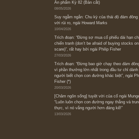
Bài viết gần đây nhất
[Châm ngôn sống] “Làm sao để trở nên
kỷ luật chuẩn bị từng bước một cho nh
spurts”; rồi đến cuối đời, nếu người n
thì ắt sẽ trở nên giàu có (*)” – cố ngài
05/06/2026
Ấn phẩm Kỳ 82 (Bản cắt)
08/05/2026
Suy ngẫm ngắn: Chu kỳ của thái độ đá
với rủi ro, ngài Howard Marks
10/04/2026
Trích đoạn: “Đừng sợ mua cổ phiếu dài
chiến tranh (don’t be afraid of buying s
scare)”, rất hay bởi ngài Philip Fisher
27/03/2026
Trích đoạn: “Đừng bao giờ chạy theo 