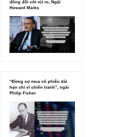
Chu kỳ trong thái độ của đám
đông đối với rủi ro, Ngài
Howard Marks
“Đừng sợ mua cổ phiếu dài
hạn chỉ vì chiến tranh”, ngài
Philip Fisher