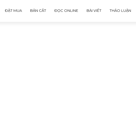
ĐẶT MUA
BẢN CẮT
ĐỌC ONLINE
BÀI VIẾT