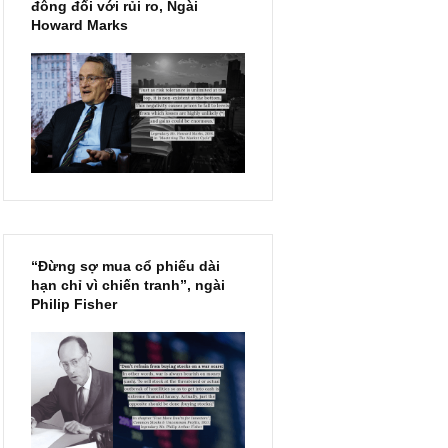
Chu kỳ trong thái độ của đám
đông đối với rủi ro, Ngài
Howard Marks
“Đừng sợ mua cổ phiếu dài
hạn chỉ vì chiến tranh”, ngài
Philip Fisher