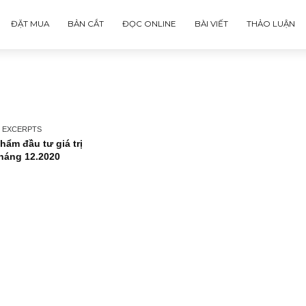
ĐẶT MUA
BẢN CẮT
ĐỌC ONLINE
BÀI VIẾT
ISSUE EXCERPTS
Ấn phẩm đầu tư giá trị
41_tháng 12.2020