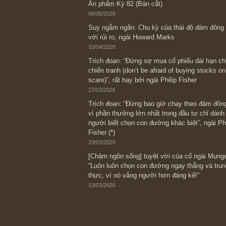
Bài viết gần đây nhất
[Châm ngôn sống] “Làm sao để trở nên
kỷ luật chuẩn bị từng bước một cho nh
spurts”; rồi đến cuối đời, nếu người n
thì ắt sẽ trở nên giàu có (*)” – cố ngài
05/06/2026
Ấn phẩm Kỳ 82 (Bản cắt)
08/05/2026
Suy ngẫm ngắn: Chu kỳ của thái độ đá
với rủi ro, ngài Howard Marks
10/04/2026
Trích đoạn: “Đừng sợ mua cổ phiếu dài
chiến tranh (don’t be afraid of buying s
scare)”, rất hay bởi ngài Philip Fisher
27/03/2026
Trích đoạn: “Đừng bao giờ chạy theo 