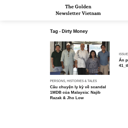
Tag - Dirty Money
PERSONS, HISTORIES & TALES
Câu chuyện ly kỳ về scandal
1MDB của Malaysia: Najib
Razak & Jho Low