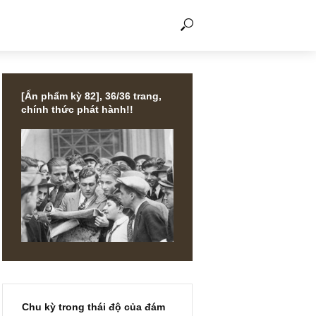
THẢO LUẬN
[Ấn phẩm kỳ 82], 36/36 trang,
chính thức phát hành!!