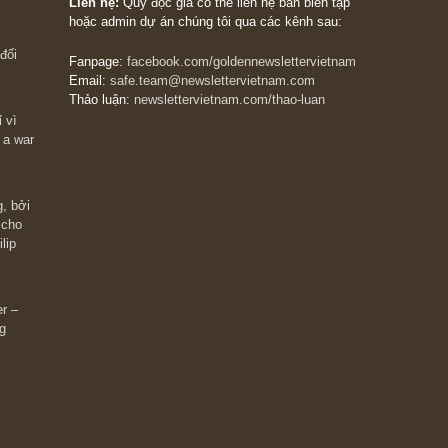
The Golden Newsletter Vietnam
là ấn phẩm đầu
giá trị đầu tiên và duy nhất tại Việt Nam dành cho
 giàu có? Hãy
nhà đầu tư cá nhân. Chúng tôi cam kết đưa đến 
ững cú “fast
đầu tư triết lý đầu tư giá trị nguyên bản, những
ào xứng đáng,
khuyến nghị chất lượng cao và các quan điểm độ
 Charlie Munger
lập và thực tế nhất về thị trường tài chính Việt N
Liên hệ:
Quý độc giả có thể liên hệ ban biên tập
hoặc admin dự án chúng tôi qua các kênh sau:
m đông đối
Fanpage:
facebook.com/goldennewslettervietnam
Email:
safe.team@newslettervietnam.com
Thảo luận:
newslettervietnam.com/thao-luan
 hạn chỉ vì
tocks on a war
đám đông, bởi