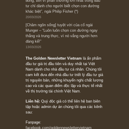
05/06/2026
Ấn phẩm Kỳ 82 (Bản cắt)
08/05/2026
Suy ngẫm ngắn: Chu kỳ của thái độ đám đông
đối với rủi ro, ngài Howard Marks
10/04/2026
Trích đoạn: “Đừng sợ mua cổ phiếu dài hạn
chỉ vì chiến tranh (don’t be afraid of buying
stocks on a war scare)”, rất hay bởi ngài
Philip Fisher
27/03/2026
Trích đoạn: “Đừng bao giờ chạy theo đám
đông, bởi vì phần thưởng lớn nhất trong đầu
tư chỉ dành cho người biết chọn con đường
khác biệt”, ngài Philip Fisher (*)
20/03/2026
[Châm ngôn sống] tuyệt vời của cố ngài
Munger – “Luôn luôn chọn con đường ngay
thẳng và trung thực, vì nó vắng người hơn