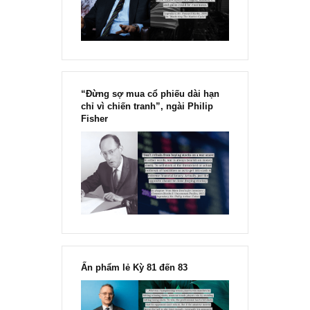
Chu kỳ trong thái độ của đám
đông đối với rủi ro, Ngài Howard
Marks
“Đừng sợ mua cổ phiếu dài hạn
chỉ vì chiến tranh”, ngài Philip
Fisher