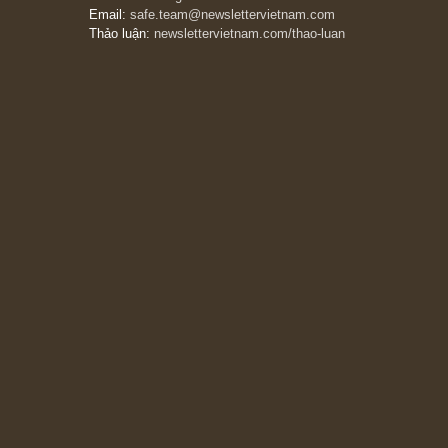
đáng kể!”
13/03/2026
The Golden Newsletter Vietnam
là ấn phẩm
đầu tư giá trị đầu tiên và duy nhất tại Việt
Nam dành cho nhà đầu tư cá nhân. Chúng tôi
cam kết đưa đến nhà đầu tư triết lý đầu tư giá
trị nguyên bản, những khuyến nghị chất lượng
cao và các quan điểm độc lập và thực tế nhất
về thị trường tài chính Việt Nam.
Liên hệ:
Quý độc giả có thể liên hệ ban biên
tập hoặc admin dự án chúng tôi qua các kênh
sau:
Fanpage:
facebook.com/goldennewslettervietnam
Email:
safe.team@newslettervietnam.com
Thảo luận:
newslettervietnam.com/thao-luan