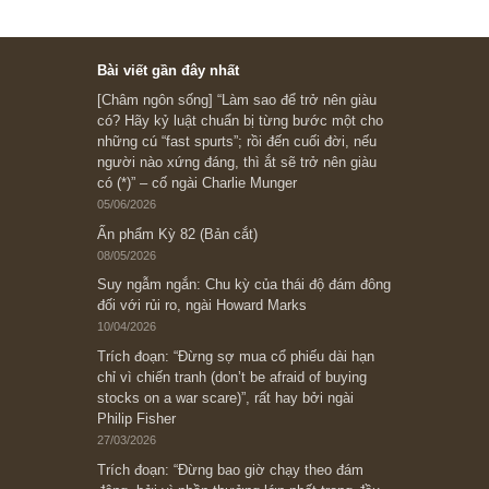
Subscribe ngay (*)
Bài viết gần đây nhất
[Châm ngôn sống] “Làm sao để trở nên giàu
có? Hãy kỷ luật chuẩn bị từng bước một cho
những cú “fast spurts”; rồi đến cuối đời, nếu
người nào xứng đáng, thì ắt sẽ trở nên giàu
có (*)” – cố ngài Charlie Munger