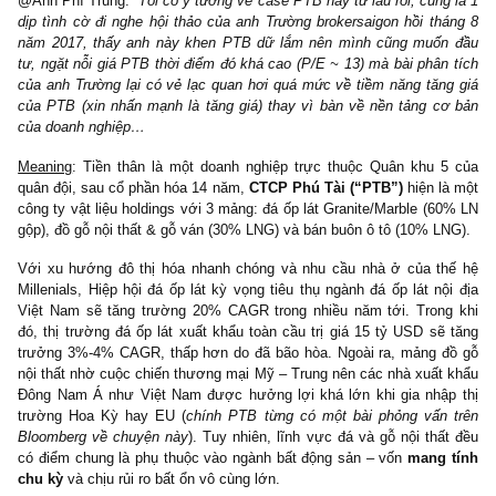
Trượt 12T: 8.6x
31.2%
3Y
3Y
TB 3 năm: 12.2x
CAGR
CAGR
2
Số liệu cập nhật tháng 10.2018
@Anh Phí Trung:
“Tôi có ý tưởng về case PTB này từ lâu rồi, cũng
dịp tình cờ đi nghe hội thảo của anh Trường brokersaigon hồi th
năm 2017, thấy anh này khen PTB dữ lắm nên mình cũng muố
tư, ngặt nỗi giá PTB thời điểm đó khá cao (P/E ~ 13) mà bài phân
của anh Trường lại có vẻ lạc quan hơi quá mức về tiềm năng tăn
của PTB (xin nhấn mạnh là tăng giá) thay vì bàn về nền tảng c
của doanh nghiệp…
Meaning
: Tiền thân là một doanh nghiệp trực thuộc Quân khu 
quân đội, sau cổ phần hóa 14 năm,
CTCP Phú Tài (“PTB”)
hiện l
công ty vật liệu holdings với 3 mảng: đá ốp lát Granite/Marble (6
gộp), đồ gỗ nội thất & gỗ ván (30% LNG) và bán buôn ô tô (10% L
Với xu hướng đô thị hóa nhanh chóng và nhu cầu nhà ở của t
Millenials, Hiệp hội đá ốp lát kỳ vọng tiêu thụ ngành đá ốp lát nộ