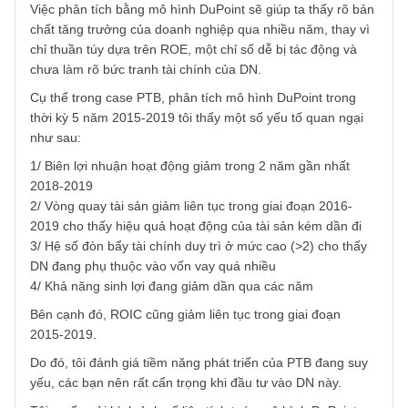
ISSUE EXCERPTS
Ấn phẩm Kỳ 80 (Bản cắt)
Ấn phẩm đầu tư giá trị Kỳ 80 – Ấn phẩm ngành Vật liệu xây dựng
thiện (finishing materials) Việt Nam, sắp phát hành! Cách đặt mua.
READ MORE
2 comments
DL
25/03/2020 at 8:43 AM
Tôi xin đóng góp 1 chút góc nhìn của mình ở case PTB nà
nói riêng, cũng như cách sử dụng mô hình phân tích
DuPoint nói chung.