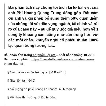
2 COMMENTS
Bài phân tích này chúng tôi trích lại từ bài viết c
anh Phí Hoàng Quang Trung đóng góp. Rất c
ơn anh và xin phép bổ sung thêm 50% quan đi
của chúng tôi về triển vọng ngành, tài chính và r
ro của case này – âu để quý độc giả hiểu hơn về
công ty khoáng sản, cũng như cẩn trọng hơn v
các mời chào, khuyến nghị cổ phiếu thuần 10
lạc quan trong tương lai…
Bài phân tích trong
ấn phẩm kỳ XV
– phát hành tháng 10.2018
Đặt mua ấn phẩm:
https://newslettervietnam.com/dat-mua-an-
pham-dau-tu/
§ Giá thấp – cao 52 tuần qua: [54.8 – 81.6]
§ Giá hiện tại: [64.0]