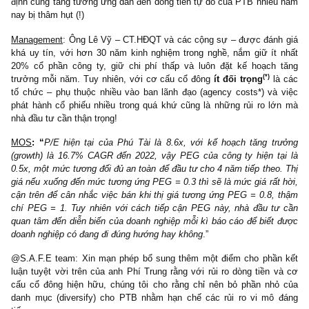
Phú Tài đã đầu tư mới nhà máy chế biến Phù Cát và mua lại cô
Vina G7, với tổng công suất lên đến trên 150,000m3/năm. Lợi th
mô (scale) lớn và các chứng nhận về nguồn gỗ keo, gỗ bạc
“sạch” của PTB sẽ giúp công ty sớm chiếm lĩnh được các thị t
khó tính như Mỹ, EU trong bối cảnh các nhà xuất khẩu của 
Quốc bị thu hẹp.
Financials
: Nhìn lại bức tranh tài chính để xác nhận vị thế của PT
thấy được lợi nhuận của doanh nghiệp này tăng trung bình trê
CAGR trong những năm qua, ROE luôn vượt trội – đạt trên 30
(*)
đặn
. Tuy nhiên đi kèm với nó là nợ vay tăng cao (1,000 tỷ 
VCSH), tương đối rủi ro. Ngoài ra, các khoản phải thu và tài s
định cũng tăng tương ứng dẫn đến dòng tiền tự do của PTB nhiề
nay bị thâm hụt (!)
Management
: Ông Lê Vỹ – CT.HĐQT và các cộng sự – được đán
khá uy tín, với hơn 30 năm kinh nghiệm trong nghề, nắm giữ ít
20% cổ phần công ty, giữ chi phí thấp và luôn đặt kế hoạch
(*)
trưởng mỗi năm. Tuy nhiên, với cơ cấu cổ đông
ít đối trọng
l
tố chức – phụ thuộc nhiều vào ban lãnh đạo (agency costs*) và
phát hành cổ phiếu nhiều trong quá khứ cũng là những rủi ro l
nhà đầu tư cần thận trọng!