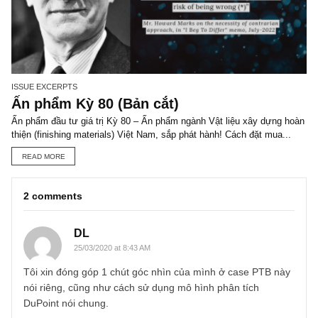
You may also like
STOCK ANALYSIS
FOC: Cần thêm động lực tăng trưởng m
từ ban lãnh đạo
Chúng tôi luôn cho rằng những cổ phiếu thuộc họ FPT như FOX v
CTCP Dịch vụ trực tuyến FPT (“FOC”) là những case tương đối th
khi định...
READ MORE