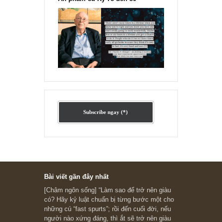
“Đừng sợ mua cổ phiếu dài hạn
chỉ vì chiến tranh”, ngài Philip
Fisher
Ấn phẩm lẻ Kỳ 81 đến 83