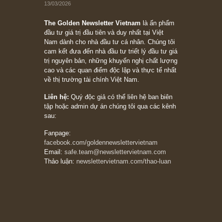
Subscribe ngay (*)
Bài viết gần đây nhất
[Châm ngôn sống] “Làm sao để trở nên giàu
có? Hãy kỷ luật chuẩn bị từng bước một cho
những cú “fast spurts”; rồi đến cuối đời, nếu
người nào xứng đáng, thì ắt sẽ trở nên giàu
có (*)” – cố ngài Charlie Munger
05/06/2026
Ấn phẩm Kỳ 82 (Bản cắt)
08/05/2026
Suy ngẫm ngắn: Chu kỳ của thái độ đám đông
đối với rủi ro, ngài Howard Marks
10/04/2026
Trích đoạn: “Đừng sợ mua cổ phiếu dài hạn