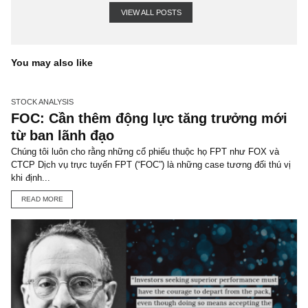
SUBSCRIBER
TGN_Skopos
Biên tập viên, Chuyên viên phân tích cao cấp, Người quan
sát độc lập
skopos@newslettervietnam.com
VIEW ALL POSTS