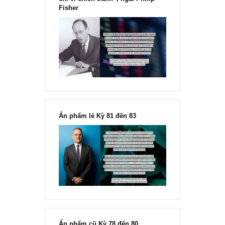
chính thức phát hành!!
Chu kỳ trong thái độ của đám
đông đối với rủi ro, Ngài Howard
Marks