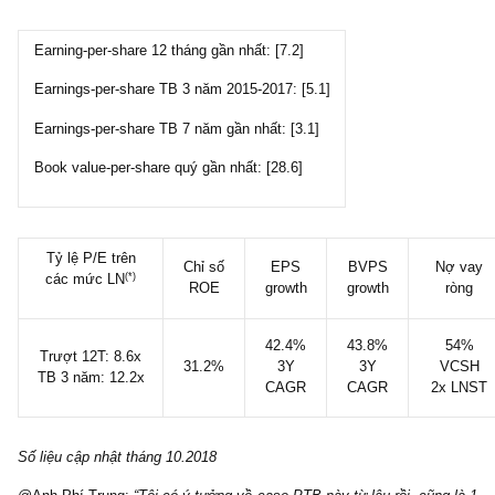
§ Số lượng cổ phiếu đang lưu hành: 48.6 triệu cp
§ Vốn hóa thị trường: 3,110 tỷ đồng
Earning-per-share 12 tháng gần nhất: [7.2]
Earnings-per-share TB 3 năm 2015-2017: [5.1]
Earnings-per-share TB 7 năm gần nhất: [3.1]
Book value-per-share quý gần nhất: [28.6]
Tỷ lệ P/E trên
Chỉ số
EPS
BVPS
N
(*)
các mức LN
ROE
growth
growth
42.4%
43.8%