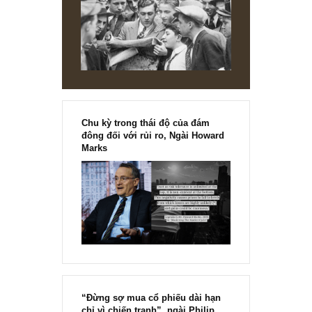
yếu, các bạn nên rất cẩn trọng khi đầu tư vào DN này.
Tôi muốn gửi hình ảnh số liệu tính toán mô hình DuPoint
của mình để anh em tham khảo nhưng không biết làm sa
để đưa lên, mong anh em thông cảm.
DL
25/03/2020 at 8:58 AM
Một lưu ý thêm cho anh em là mô hình DuPoint cũng chỉ r
rằng chỉ số gánh nặng lãi vay (EBT/EBIT) đã giảm từ 0.91
(năm 2015) về 0.85 (năm 2019) cho thấy DN này đang
ngày càng nợ nhiều thêm, và chi phí trả lãi vay hiện nay đ
chiếm đến 15% lợi nhuận hoạt động.
[Ấn phẩm kỳ 82], 36/36 trang,