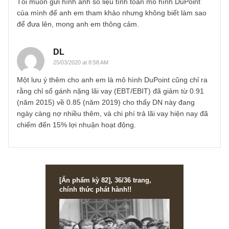
Việc phân tích bằng mô hình DuPoint sẽ giúp ta thấy rõ b
chất tăng trưởng của doanh nghiệp qua nhiều năm, thay v
chỉ thuần túy dựa trên ROE, một chỉ số dễ bị tác động và
chưa làm rõ bức tranh tài chính của DN.
Cụ thể trong case PTB, phân tích mô hình DuPoint trong
thời kỳ 5 năm 2015-2019 tôi thấy một số yếu tố quan ngại
như sau:
1/ Biên lợi nhuận hoạt động giảm trong 2 năm gần nhất
2018-2019
2/ Vòng quay tài sản giảm liên tục trong giai đoạn 2016-
2019 cho thấy hiệu quả hoạt động của tài sản kém dần đi
3/ Hệ số đòn bẩy tài chính duy trì ở mức cao (>2) cho thấ
DN đang phụ thuộc vào vốn vay quá nhiều
4/ Khả năng sinh lợi đang giảm dần qua các năm
Bên cạnh đó, ROIC cũng giảm liên tục trong giai đoạn
2015-2019.
Do đó, tôi đánh giá tiềm năng phát triển của PTB đang su