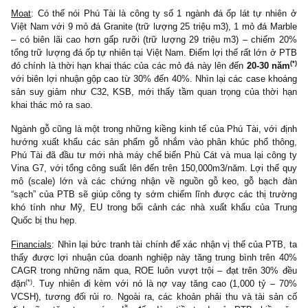
Việt Nam sẽ tăng trường 20% CAGR trong nhiều năm tới. Tron
đó, thị trường đá ốp lát xuất khẩu toàn cầu trị giá 15 tỷ USD sẽ
trưởng 3%-4% CAGR, thấp hơn do đã bão hòa. Ngoài ra, mảng 
nội thất nhờ cuộc chiến thương mại Mỹ – Trung nên các nhà xuất
Đông Nam Á như Việt Nam được hưởng lợi khá lớn khi gia nhậ
trường Hoa Kỳ hay EU (
chính PTB từng có một bài phỏng vấn
Bloomberg về chuyện này
). Tuy nhiên, lĩnh vực đá và gỗ nội thấ
có điểm chung là phụ thuộc vào ngành bất động sản – vốn
mang
chu kỳ
và chịu rủi ro bất ổn vô cùng lớn.
Moat
: Có thể nói Phú Tài là công ty số 1 ngành đá ốp lát tự nh
Việt Nam với 9 mỏ đá Granite (trữ lượng 25 triệu m3), 1 mỏ đá M
– có biên lãi cao hơn gấp rưỡi (trữ lượng 29 triệu m3) – chiế
tổng trữ lượng đá ốp tự nhiên tại Việt Nam. Điểm lợi thế rất lớn 
đó chính là thời hạn khai thác của các mỏ đá này lên đến
20-30 
với biên lợi nhuận gộp cao từ 30% đến 40%. Nhìn lại các case k
sản suy giảm như C32, KSB, mới thấy tầm quan trọng của thờ
khai thác mỏ ra sao.
Ngành gỗ cũng là một trong những kiềng kinh tế của Phú Tài, với
hướng xuất khẩu các sản phẩm gỗ nhắm vào phân khúc phổ t