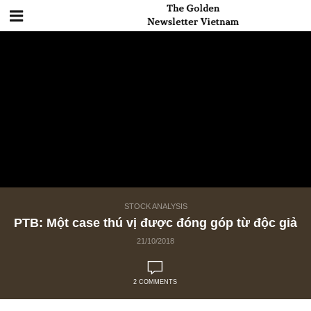
STOCK ANALYSIS
PTB: Một case thú vị được đóng góp từ độc 
21/10/2018