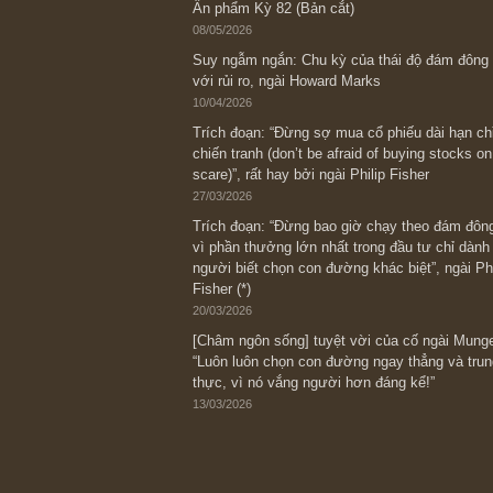
Bài viết gần đây nhất
[Châm ngôn sống] “Làm sao để trở nên
kỷ luật chuẩn bị từng bước một cho nh
spurts”; rồi đến cuối đời, nếu người n
thì ắt sẽ trở nên giàu có (*)” – cố ngài
05/06/2026
Ấn phẩm Kỳ 82 (Bản cắt)
08/05/2026
Suy ngẫm ngắn: Chu kỳ của thái độ đá
với rủi ro, ngài Howard Marks
10/04/2026
Trích đoạn: “Đừng sợ mua cổ phiếu dài
chiến tranh (don’t be afraid of buying s
scare)”, rất hay bởi ngài Philip Fisher
27/03/2026
Trích đoạn: “Đừng bao giờ chạy theo 