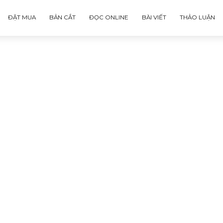
ĐẶT MUA
BẢN CẮT
ĐỌC ONLINE
BÀI VIẾT