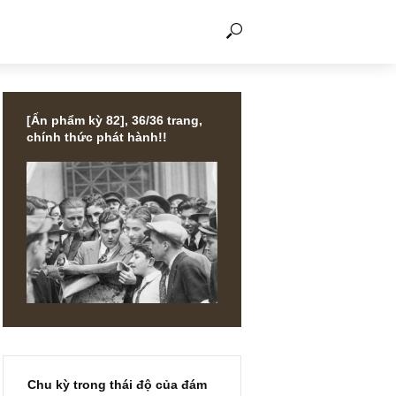
THẢO LUẬN
[Ấn phẩm kỳ 82], 36/36 trang,
chính thức phát hành!!