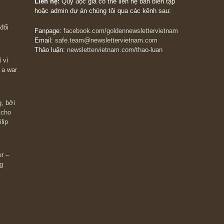
The Golden Newsletter Vietnam
là ấn phẩm đầu
giá trị đầu tiên và duy nhất tại Việt Nam dành cho
 giàu có? Hãy
nhà đầu tư cá nhân. Chúng tôi cam kết đưa đến 
ững cú “fast
đầu tư triết lý đầu tư giá trị nguyên bản, những
ào xứng đáng,
khuyến nghị chất lượng cao và các quan điểm độ
 Charlie Munger
lập và thực tế nhất về thị trường tài chính Việt N
Liên hệ:
Quý độc giả có thể liên hệ ban biên tập
hoặc admin dự án chúng tôi qua các kênh sau:
m đông đối
Fanpage:
facebook.com/goldennewslettervietnam
Email:
safe.team@newslettervietnam.com
Thảo luận:
newslettervietnam.com/thao-luan
 hạn chỉ vì
tocks on a war
đám đông, bởi