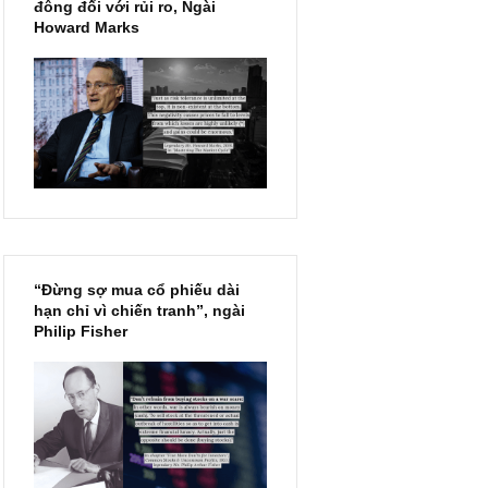
Chu kỳ trong thái độ của đám
đông đối với rủi ro, Ngài
Howard Marks
“Đừng sợ mua cổ phiếu dài
hạn chỉ vì chiến tranh”, ngài
Philip Fisher