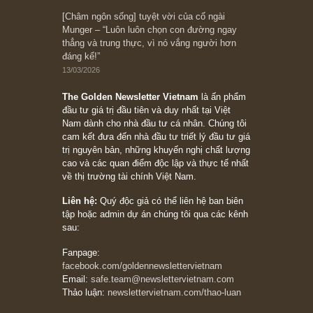
10/04/2026
Trích đoạn: “Đừng sợ mua cổ phiếu dài hạn
chỉ vì chiến tranh (don’t be afraid of buying
stocks on a war scare)”, rất hay bởi ngài
Philip Fisher
27/03/2026
Trích đoạn: “Đừng bao giờ chạy theo đám
đông, bởi vì phần thưởng lớn nhất trong đầu
tư chỉ dành cho người biết chọn con đường
khác biệt”, ngài Philip Fisher (*)
20/03/2026
[Châm ngôn sống] tuyệt vời của cố ngài
Munger – “Luôn luôn chọn con đường ngay
thẳng và trung thực, vì nó vắng người hơn
đáng kể!”
13/03/2026
The Golden Newsletter Vietnam
là ấn phẩm
đầu tư giá trị đầu tiên và duy nhất tại Việt
Nam dành cho nhà đầu tư cá nhân. Chúng tôi