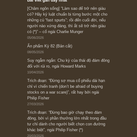
Subscribe ngay (*)
Bài viết gần đây nhất
[Châm ngôn sống] “Làm sao để trở nên giàu
có? Hãy kỷ luật chuẩn bị từng bước một cho
những cú “fast spurts”; rồi đến cuối đời, nếu
người nào xứng đáng, thì ắt sẽ trở nên giàu
có (*)” – cố ngài Charlie Munger
05/06/2026
Ấn phẩm Kỳ 82 (Bản cắt)
08/05/2026
Suy ngẫm ngắn: Chu kỳ của thái độ đám đông
đối với rủi ro, ngài Howard Marks