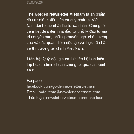
Philip Fisher
27/03/2026
Trích đoạn: “Đừng bao giờ chạy theo đám
đông, bởi vì phần thưởng lớn nhất trong đầu
tư chỉ dành cho người biết chọn con đường
khác biệt”, ngài Philip Fisher (*)
20/03/2026
[Châm ngôn sống] tuyệt vời của cố ngài
Munger – “Luôn luôn chọn con đường ngay
thẳng và trung thực, vì nó vắng người hơn
đáng kể!”
13/03/2026
The Golden Newsletter Vietnam
là ấn phẩm
đầu tư giá trị đầu tiên và duy nhất tại Việt
Nam dành cho nhà đầu tư cá nhân. Chúng tôi
cam kết đưa đến nhà đầu tư triết lý đầu tư giá
trị nguyên bản, những khuyến nghị chất lượng
cao và các quan điểm độc lập và thực tế nhất
về thị trường tài chính Việt Nam.