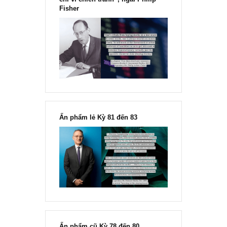
“Đừng sợ mua cổ phiếu dài hạn
chỉ vì chiến tranh”, ngài Philip
Fisher
Ấn phẩm lẻ Kỳ 81 đến 83