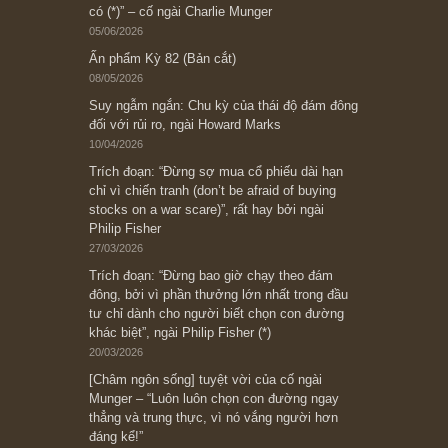
Bài viết gần đây nhất
[Châm ngôn sống] “Làm sao để trở nên giàu
có? Hãy kỷ luật chuẩn bị từng bước một cho
những cú “fast spurts”; rồi đến cuối đời, nếu
người nào xứng đáng, thì ắt sẽ trở nên giàu
có (*)” – cố ngài Charlie Munger
05/06/2026
Ấn phẩm Kỳ 82 (Bản cắt)
08/05/2026
Suy ngẫm ngắn: Chu kỳ của thái độ đám đông
đối với rủi ro, ngài Howard Marks
10/04/2026
Trích đoạn: “Đừng sợ mua cổ phiếu dài hạn
chỉ vì chiến tranh (don’t be afraid of buying
stocks on a war scare)”, rất hay bởi ngài