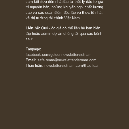
chỉ vì chiến tranh (don’t be afraid of buying
stocks on a war scare)”, rất hay bởi ngài
Philip Fisher
27/03/2026
Trích đoạn: “Đừng bao giờ chạy theo đám
đông, bởi vì phần thưởng lớn nhất trong đầu
tư chỉ dành cho người biết chọn con đường
khác biệt”, ngài Philip Fisher (*)
20/03/2026
[Châm ngôn sống] tuyệt vời của cố ngài
Munger – “Luôn luôn chọn con đường ngay
thẳng và trung thực, vì nó vắng người hơn
đáng kể!”
13/03/2026
The Golden Newsletter Vietnam
là ấn phẩm
đầu tư giá trị đầu tiên và duy nhất tại Việt
Nam dành cho nhà đầu tư cá nhân. Chúng tôi
cam kết đưa đến nhà đầu tư triết lý đầu tư giá
trị nguyên bản, những khuyến nghị chất lượng
cao và các quan điểm độc lập và thực tế nhất