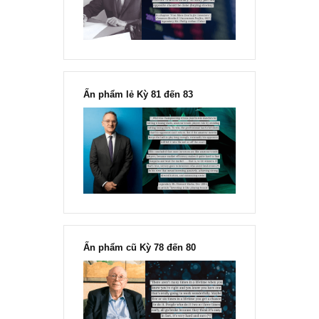
“Đừng sợ mua cổ phiếu dài hạn
chỉ vì chiến tranh”, ngài Philip
Fisher
Ấn phẩm lẻ Kỳ 81 đến 83