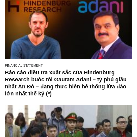
FINANCIAL STATEMENT
Báo cáo điều tra xuất sắc của Hindenburg
Research buộc tội Gautam Adani – tỷ phú gi
nhất Ấn Độ – đang thực hiện hệ thống lừa đ
lớn nhất thế kỷ (*)