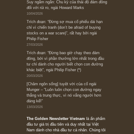
Bài viết gần đây nhất
[Châm ngôn sống] “Làm sao để trở nên giàu
có? Hãy kỷ luật chuẩn bị từng bước một cho
những cú “fast spurts”; rồi đến cuối đời, nếu
người nào xứng đáng, thì ắt sẽ trở nên giàu
có (*)” – cố ngài Charlie Munger
05/06/2026
Ấn phẩm Kỳ 82 (Bản cắt)
08/05/2026
Suy ngẫm ngắn: Chu kỳ của thái độ đám đông
đối với rủi ro, ngài Howard Marks
10/04/2026
Trích đoạn: “Đừng sợ mua cổ phiếu dài hạn