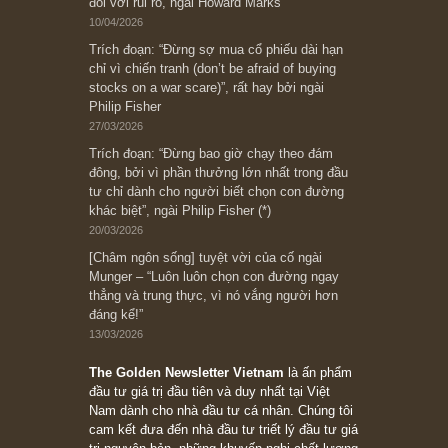
có? Hãy kỷ luật chuẩn bị từng bước một cho
những cú “fast spurts”; rồi đến cuối đời, nếu
người nào xứng đáng, thì ắt sẽ trở nên giàu
có (*)” – cố ngài Charlie Munger
05/06/2026
Ấn phẩm Kỳ 82 (Bản cắt)
08/05/2026
Suy ngẫm ngắn: Chu kỳ của thái độ đám đông
đối với rủi ro, ngài Howard Marks
10/04/2026
Trích đoạn: “Đừng sợ mua cổ phiếu dài hạn
chỉ vì chiến tranh (don’t be afraid of buying
stocks on a war scare)”, rất hay bởi ngài
Philip Fisher
27/03/2026
Trích đoạn: “Đừng bao giờ chạy theo đám
đông, bởi vì phần thưởng lớn nhất trong đầu
tư chỉ dành cho người biết chọn con đường
khác biệt”, ngài Philip Fisher (*)