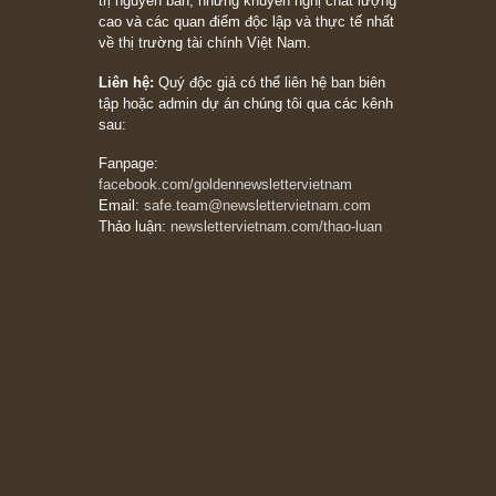
20/03/2026
[Châm ngôn sống] tuyệt vời của cố ngài
Munger – “Luôn luôn chọn con đường ngay
thẳng và trung thực, vì nó vắng người hơn
đáng kể!”
13/03/2026
The Golden Newsletter Vietnam
là ấn phẩm
đầu tư giá trị đầu tiên và duy nhất tại Việt
Nam dành cho nhà đầu tư cá nhân. Chúng tôi
cam kết đưa đến nhà đầu tư triết lý đầu tư giá
trị nguyên bản, những khuyến nghị chất lượng
cao và các quan điểm độc lập và thực tế nhất
về thị trường tài chính Việt Nam.
Liên hệ:
Quý độc giả có thể liên hệ ban biên
tập hoặc admin dự án chúng tôi qua các kênh
sau:
Fanpage:
facebook.com/goldennewslettervietnam