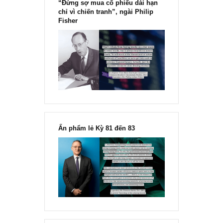
“Đừng sợ mua cổ phiếu dài hạn
chỉ vì chiến tranh”, ngài Philip
Fisher
Ấn phẩm lẻ Kỳ 81 đến 83