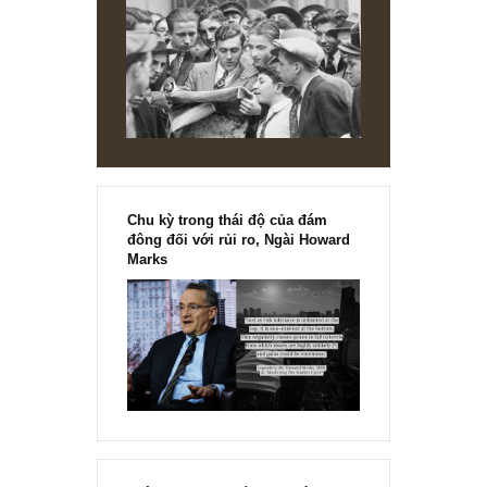
[Ấn phẩm kỳ 82], 36/36 trang,
chính thức phát hành!!
Chu kỳ trong thái độ của đám
đông đối với rủi ro, Ngài Howard
Marks