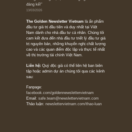
Trích đoạn: “Đừng sợ mua cổ phiếu dài hạn
chỉ vì chiến tranh (don’t be afraid of buying
stocks on a war scare)”, rất hay bởi ngài
Philip Fisher
27/03/2026
Trích đoạn: “Đừng bao giờ chạy theo đám
đông, bởi vì phần thưởng lớn nhất trong đầu
tư chỉ dành cho người biết chọn con đường
khác biệt”, ngài Philip Fisher (*)
20/03/2026
[Châm ngôn sống] tuyệt vời của cố ngài
Munger – “Luôn luôn chọn con đường ngay
thẳng và trung thực, vì nó vắng người hơn
đáng kể!”
13/03/2026
The Golden Newsletter Vietnam
là ấn phẩm
đầu tư giá trị đầu tiên và duy nhất tại Việt
Nam dành cho nhà đầu tư cá nhân. Chúng tôi
cam kết đưa đến nhà đầu tư triết lý đầu tư giá