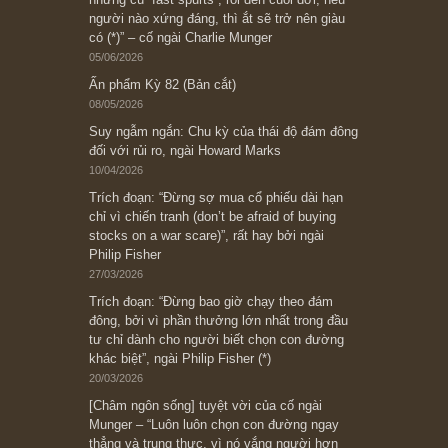
Subscribe ngay (*)
Bài viết gần đây nhất
[Châm ngôn sống] “Làm sao để trở nên giàu
có? Hãy kỷ luật chuẩn bị từng bước một cho
những cú “fast spurts”; rồi đến cuối đời, nếu
người nào xứng đáng, thì ắt sẽ trở nên giàu
có (*)” – cố ngài Charlie Munger
05/06/2026
Ấn phẩm Kỳ 82 (Bản cắt)
08/05/2026
Suy ngẫm ngắn: Chu kỳ của thái độ đám đông
đối với rủi ro, ngài Howard Marks
10/04/2026