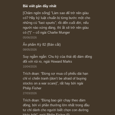
Subscribe ngay (*)
Bài viết gần đây nhất
[Châm ngôn sống] “Làm sao để trở nên giàu
có? Hãy kỷ luật chuẩn bị từng bước một cho
những cú “fast spurts”; rồi đến cuối đời, nếu
người nào xứng đáng, thì ắt sẽ trở nên giàu
có (*)” – cố ngài Charlie Munger
05/06/2026
Ấn phẩm Kỳ 82 (Bản cắt)
08/05/2026
Suy ngẫm ngắn: Chu kỳ của thái độ đám đông