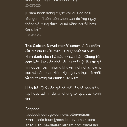
đối với rủi ro, ngài Howard Marks
10/04/2026
Trích đoạn: “Đừng sợ mua cổ phiếu dài hạn
chỉ vì chiến tranh (don’t be afraid of buying
stocks on a war scare)”, rất hay bởi ngài
Philip Fisher
27/03/2026
Trích đoạn: “Đừng bao giờ chạy theo đám
đông, bởi vì phần thưởng lớn nhất trong đầu
tư chỉ dành cho người biết chọn con đường
khác biệt”, ngài Philip Fisher (*)
20/03/2026
[Châm ngôn sống] tuyệt vời của cố ngài
Munger – “Luôn luôn chọn con đường ngay
thẳng và trung thực, vì nó vắng người hơn
đáng kể!”
13/03/2026
The Golden Newsletter Vietnam
là ấn phẩm