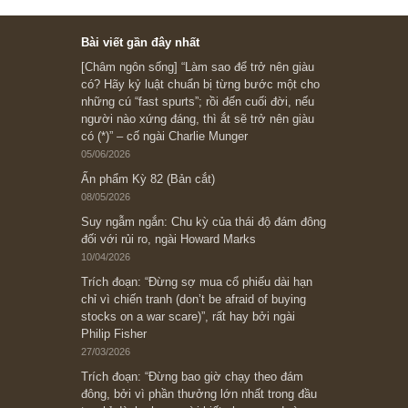
Subscribe ngay (*)
Bài viết gần đây nhất
[Châm ngôn sống] “Làm sao để trở nên giàu
có? Hãy kỷ luật chuẩn bị từng bước một cho
những cú “fast spurts”; rồi đến cuối đời, nếu
người nào xứng đáng, thì ắt sẽ trở nên giàu
có (*)” – cố ngài Charlie Munger
05/06/2026
Ấn phẩm Kỳ 82 (Bản cắt)
08/05/2026