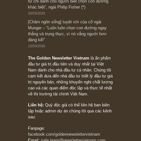
Suy ngẫm ngắn: Chu kỳ của thái độ đám đông
đối với rủi ro, ngài Howard Marks
10/04/2026
Trích đoạn: “Đừng sợ mua cổ phiếu dài hạn
chỉ vì chiến tranh (don’t be afraid of buying
stocks on a war scare)”, rất hay bởi ngài
Philip Fisher
27/03/2026
Trích đoạn: “Đừng bao giờ chạy theo đám
đông, bởi vì phần thưởng lớn nhất trong đầu
tư chỉ dành cho người biết chọn con đường
khác biệt”, ngài Philip Fisher (*)
20/03/2026
[Châm ngôn sống] tuyệt vời của cố ngài
Munger – “Luôn luôn chọn con đường ngay
thẳng và trung thực, vì nó vắng người hơn
đáng kể!”
13/03/2026