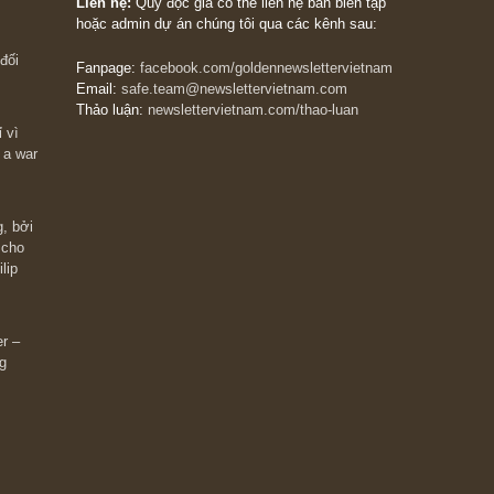
The Golden Newsletter Vietnam
là ấn phẩm đầu
giá trị đầu tiên và duy nhất tại Việt Nam dành cho
 giàu có? Hãy
nhà đầu tư cá nhân. Chúng tôi cam kết đưa đến 
ững cú “fast
đầu tư triết lý đầu tư giá trị nguyên bản, những
ào xứng đáng,
khuyến nghị chất lượng cao và các quan điểm độ
 Charlie Munger
lập và thực tế nhất về thị trường tài chính Việt N
Liên hệ:
Quý độc giả có thể liên hệ ban biên tập
hoặc admin dự án chúng tôi qua các kênh sau:
m đông đối
Fanpage:
facebook.com/goldennewslettervietnam
Email:
safe.team@newslettervietnam.com
Thảo luận:
newslettervietnam.com/thao-luan
 hạn chỉ vì
tocks on a war
đám đông, bởi