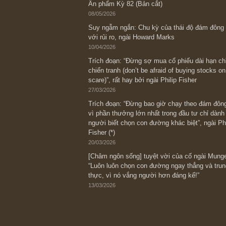
Bài viết gần đây nhất
[Châm ngôn sống] “Làm sao để trở nên
kỷ luật chuẩn bị từng bước một cho nh
spurts”; rồi đến cuối đời, nếu người n
thì ắt sẽ trở nên giàu có (*)” – cố ngài
05/06/2026
Ấn phẩm Kỳ 82 (Bản cắt)
08/05/2026
Suy ngẫm ngắn: Chu kỳ của thái độ đá
với rủi ro, ngài Howard Marks
10/04/2026
Trích đoạn: “Đừng sợ mua cổ phiếu dài
chiến tranh (don’t be afraid of buying s
scare)”, rất hay bởi ngài Philip Fisher
27/03/2026
Trích đoạn: “Đừng bao giờ chạy theo 