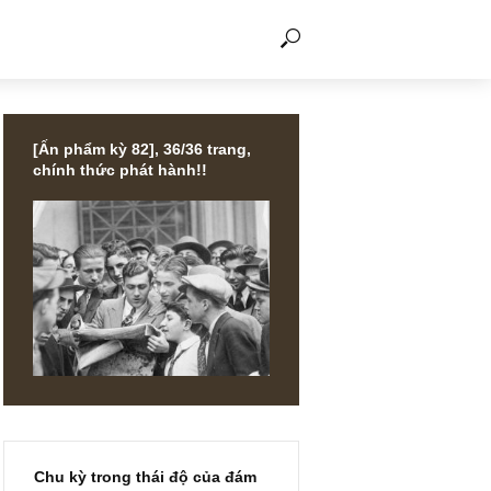
THẢO LUẬN
[Ấn phẩm kỳ 82], 36/36 trang,
chính thức phát hành!!