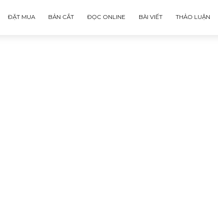
ĐẶT MUA
BẢN CẮT
ĐỌC ONLINE
BÀI VIẾT