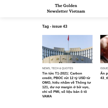
Tag - issue 43
NEWS, TECH & QUOTES
Tin tức T1-2021: Carbon
credit, PBOC rút 12 tỷ USD từ
OMO, hiểu nhầm về Thông tư
121, dư nợ margin ở bờ vực,
chỉ số PMI, số liệu bán ô tô
VAMA