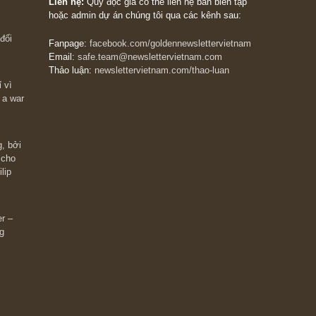
The Golden Newsletter Vietnam
là ấn phẩm đầu
giá trị đầu tiên và duy nhất tại Việt Nam dành cho
 giàu có? Hãy
nhà đầu tư cá nhân. Chúng tôi cam kết đưa đến 
ững cú “fast
đầu tư triết lý đầu tư giá trị nguyên bản, những
ào xứng đáng,
khuyến nghị chất lượng cao và các quan điểm độ
 Charlie Munger
lập và thực tế nhất về thị trường tài chính Việt N
Liên hệ:
Quý độc giả có thể liên hệ ban biên tập
hoặc admin dự án chúng tôi qua các kênh sau:
m đông đối
Fanpage:
facebook.com/goldennewslettervietnam
Email:
safe.team@newslettervietnam.com
Thảo luận:
newslettervietnam.com/thao-luan
 hạn chỉ vì
tocks on a war
đám đông, bởi