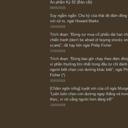
Bài viết gần đây nhất
[Châm ngôn sống] “Làm sao để trở nên
kỷ luật chuẩn bị từng bước một cho nh
spurts”; rồi đến cuối đời, nếu người n
thì ắt sẽ trở nên giàu có (*)” – cố ngài
05/06/2026
Ấn phẩm Kỳ 82 (Bản cắt)
08/05/2026
Suy ngẫm ngắn: Chu kỳ của thái độ đá
với rủi ro, ngài Howard Marks
10/04/2026
Trích đoạn: “Đừng sợ mua cổ phiếu dài
chiến tranh (don’t be afraid of buying s
scare)”, rất hay bởi ngài Philip Fisher
27/03/2026
Trích đoạn: “Đừng bao giờ chạy theo 