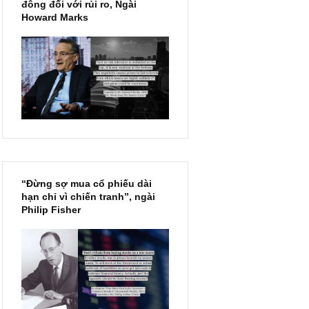
Chu kỳ trong thái độ của đám
đông đối với rủi ro, Ngài
Howard Marks
“Đừng sợ mua cổ phiếu dài
hạn chỉ vì chiến tranh”, ngài
Philip Fisher