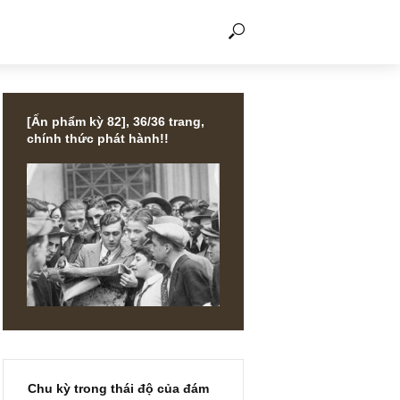
THẢO LUẬN
[Ấn phẩm kỳ 82], 36/36 trang,
chính thức phát hành!!