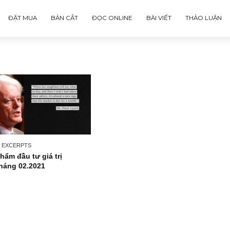
ĐẶT MUA
BẢN CẮT
ĐỌC ONLINE
BÀI VIẾT
ISSUE EXCERPTS
Ấn phẩm đầu tư giá trị
43_tháng 02.2021