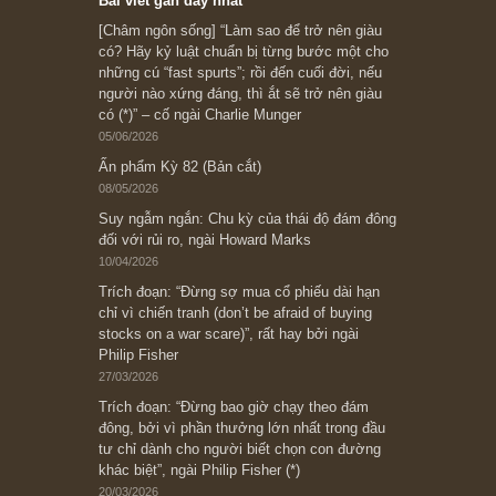
Subscribe ngay (*)
Bài viết gần đây nhất
[Châm ngôn sống] “Làm sao để trở nên giàu
có? Hãy kỷ luật chuẩn bị từng bước một cho
những cú “fast spurts”; rồi đến cuối đời, nếu
người nào xứng đáng, thì ắt sẽ trở nên giàu
có (*)” – cố ngài Charlie Munger
05/06/2026
Ấn phẩm Kỳ 82 (Bản cắt)
08/05/2026
Suy ngẫm ngắn: Chu kỳ của thái độ đám đông
đối với rủi ro, ngài Howard Marks