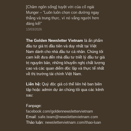
10/04/2026
Trích đoạn: “Đừng sợ mua cổ phiếu dài hạn
chỉ vì chiến tranh (don’t be afraid of buying
stocks on a war scare)”, rất hay bởi ngài
Philip Fisher
27/03/2026
Trích đoạn: “Đừng bao giờ chạy theo đám
đông, bởi vì phần thưởng lớn nhất trong đầu
tư chỉ dành cho người biết chọn con đường
khác biệt”, ngài Philip Fisher (*)
20/03/2026
[Châm ngôn sống] tuyệt vời của cố ngài
Munger – “Luôn luôn chọn con đường ngay
thẳng và trung thực, vì nó vắng người hơn
đáng kể!”
13/03/2026
The Golden Newsletter Vietnam
là ấn phẩm
đầu tư giá trị đầu tiên và duy nhất tại Việt
Nam dành cho nhà đầu tư cá nhân. Chúng tôi